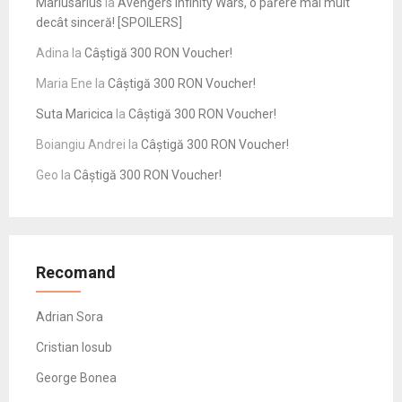
Mariusarius
la
Avengers Infinity Wars, o părere mai mult
decât sinceră! [SPOILERS]
Adina
la
Câștigă 300 RON Voucher!
Maria Ene
la
Câștigă 300 RON Voucher!
Suta Maricica
la
Câștigă 300 RON Voucher!
Boiangiu Andrei
la
Câștigă 300 RON Voucher!
Geo
la
Câștigă 300 RON Voucher!
Recomand
Adrian Sora
Cristian Iosub
George Bonea