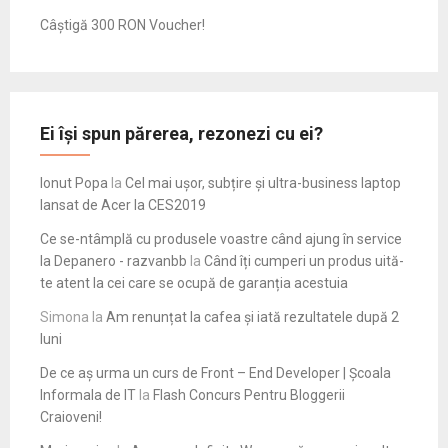
Câștigă 300 RON Voucher!
Ei își spun părerea, rezonezi cu ei?
Ionut Popa
la
Cel mai ușor, subțire și ultra-business laptop
lansat de Acer la CES2019
Ce se-ntâmplă cu produsele voastre când ajung în service
la Depanero - razvanbb
la
Când îți cumperi un produs uită-
te atent la cei care se ocupă de garanția acestuia
Simona
la
Am renunțat la cafea și iată rezultatele după 2
luni
De ce aș urma un curs de Front – End Developer | Școala
Informala de IT
la
Flash Concurs Pentru Bloggerii
Craioveni!