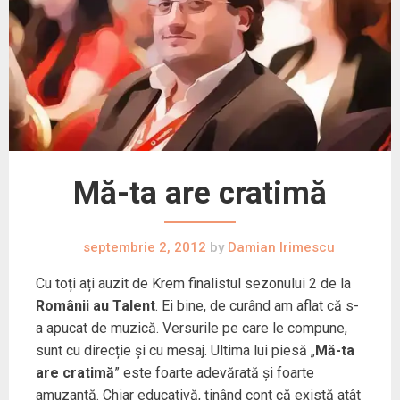
Mă-ta are cratimă
septembrie 2, 2012
by
Damian Irimescu
Cu toți ați auzit de Krem finalistul sezonului 2 de la
Românii au Talent
. Ei bine, de curând am aflat că s-
a apucat de muzică. Versurile pe care le compune,
sunt cu direcție și cu mesaj. Ultima lui piesă „
Mă-ta
are cratimă
” este foarte adevărată și foarte
amuzantă. Chiar educativă, ținând cont că există atât