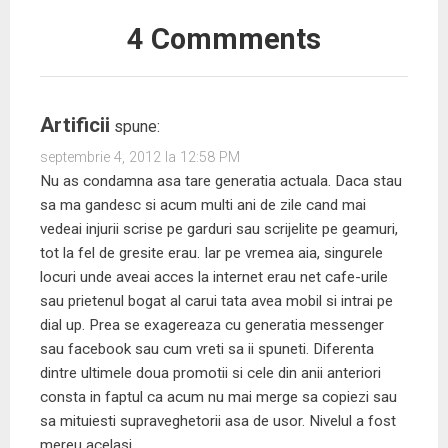
)
ă
)
ă
)
)
4 Commments
Artificii
spune:
septembrie 4, 2012 la 12:58 PM
Nu as condamna asa tare generatia actuala. Daca stau
sa ma gandesc si acum multi ani de zile cand mai
vedeai injurii scrise pe garduri sau scrijelite pe geamuri,
tot la fel de gresite erau. Iar pe vremea aia, singurele
locuri unde aveai acces la internet erau net cafe-urile
sau prietenul bogat al carui tata avea mobil si intrai pe
dial up. Prea se exagereaza cu generatia messenger
sau facebook sau cum vreti sa ii spuneti. Diferenta
dintre ultimele doua promotii si cele din anii anteriori
consta in faptul ca acum nu mai merge sa copiezi sau
sa mituiesti supraveghetorii asa de usor. Nivelul a fost
mereu acelasi.