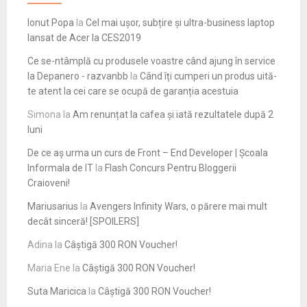
Ionut Popa
la
Cel mai ușor, subțire și ultra-business laptop
lansat de Acer la CES2019
Ce se-ntâmplă cu produsele voastre când ajung în service
la Depanero - razvanbb
la
Când îți cumperi un produs uită-
te atent la cei care se ocupă de garanția acestuia
Simona
la
Am renunțat la cafea și iată rezultatele după 2
luni
De ce aș urma un curs de Front – End Developer | Școala
Informala de IT
la
Flash Concurs Pentru Bloggerii
Craioveni!
Mariusarius
la
Avengers Infinity Wars, o părere mai mult
decât sinceră! [SPOILERS]
Adina
la
Câștigă 300 RON Voucher!
Maria Ene
la
Câștigă 300 RON Voucher!
Suta Maricica
la
Câștigă 300 RON Voucher!