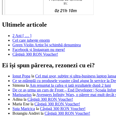
Ultimele articole
2 Ani [ … ]
Cel care iubește enorm
Green Violin Artist își schimbă denumirea
Facebook și Instagram nu merg!
Câștigă 300 RON Voucher!
Ei își spun părerea, rezonezi cu ei?
Ionut Popa
la
Cel mai ușor, subțire și ultra-business laptop la
Ce se-ntâmplă cu produsele voastre când ajung în service la D
Simona
la
Am renunțat la cafea și iată rezultatele după 2 luni
De ce aș urma un curs de Front – End Developer | Școala Infor
Mariusarius
la
Avengers Infinity Wars, o părere mai mult decâ
Adina
la
Câștigă 300 RON Voucher!
Maria Ene
la
Câștigă 300 RON Voucher!
Suta Maricica
la
Câștigă 300 RON Voucher!
Boiangiu Andrei
la
Câștigă 300 RON Voucher!