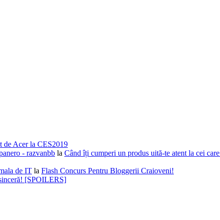
nsat de Acer la CES2019
epanero - razvanbb
la
Când îți cumperi un produs uită-te atent la cei car
mala de IT
la
Flash Concurs Pentru Bloggerii Craioveni!
t sinceră! [SPOILERS]