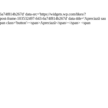
6a74f814b267d' data-src='https://widgets.wp.com/likes/?
t-frame-103532497-643-6a74f814b267d' data-title='Apreciază sau
'><span class='button'><span>Apreciază</span></span> <span