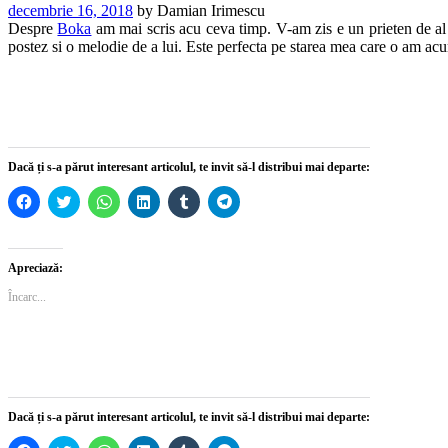
decembrie 16, 2018
by
Damian Irimescu
Despre
Boka
am mai scris acu ceva timp. V-am zis e un prieten de a
postez si o melodie de a lui. Este perfecta pe starea mea care o am acum,
Dacă ți s-a părut interesant articolul, te invit să-l distribui mai departe:
Dă
Dă
Dă
Dă
Dă
Dă
clic
clic
clic
clic
clic
clic
pentru
pentru
pentru
pentru
pentru
pentru
a
a
partajare
a
a
partajare
partaja
partaja
pe
partaja
partaja
pe
pe
pe
WhatsApp(Se
pe
pe
Telegram(Se
Apreciază:
Facebook(Se
Twitter(Se
deschide
LinkedIn(Se
Tumblr(Se
deschide
deschide
deschide
într-
deschide
deschide
într-
Încarc...
într-
într-
o
într-
într-
o
o
o
fereastră
o
o
fereastră
fereastră
fereastră
nouă)
fereastră
fereastră
nouă)
nouă)
nouă)
nouă)
nouă)
Dacă ți s-a părut interesant articolul, te invit să-l distribui mai departe: