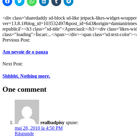
Dă
Dă
Dă
Dă
Dă
Dă
clic
clic
clic
clic
clic
clic
pentru
pentru
pentru
pentru
pentru
pentru
a
a
partajare
a
a
partajare
partaja
partaja
pe
partaja
partaja
pe
<div class='sharedaddy sd-block sd-like jetpack-likes-widget-wrappe
pe
pe
WhatsApp(Se
pe
pe
Telegram(Se
ver=13.8.1#blog_id=103532497&post_id=643&origin=damianirimescu
Facebook(Se
Twitter(Se
deschide
LinkedIn(Se
Tumblr(Se
deschide
deschide
deschide
într-
deschide
deschide
într-
republică'><h3 class="sd-title">Apreciază:</h3><div class='likes-wi
într-
într-
o
într-
într-
o
class="loading">Încarc...</span></div><span class='sd-text-color'><
o
o
fereastră
o
o
fereastră
Post
Previous Post:
fereastră
fereastră
nouă)
fereastră
fereastră
nouă)
nouă)
nouă)
nouă)
nouă)
navigation
Am nevoie de o pauza
Next Post:
Shhhht. Nothing more.
One comment
realbadpisy
spune:
mai 28, 2010 la 4:50 PM
Răspunde