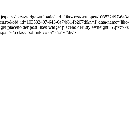
r jetpack-likes-widget-unloaded' id='like-post-wrapper-103532497-643-
.ro&obj_id=103532497-643-6a74f814b267d&n=1' data-name='like-pos
dget-placeholder post-likes-widget-placeholder' style='height: 55px;
/span><a class='sd-link-color'></a></div>