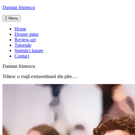
Skip
Damian Irimescu
to
content
Menu
Home
Despre mine
Review-uri
Tutoriale
Statistici lunare
Contact
Damian Irimescu
Trăiesc o viață extraordinară din plin….