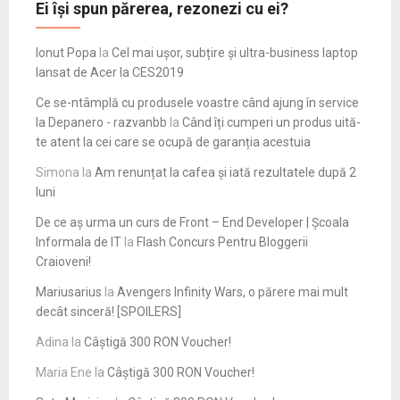
Ei își spun părerea, rezonezi cu ei?
Ionut Popa
la
Cel mai ușor, subțire și ultra-business laptop
lansat de Acer la CES2019
Ce se-ntâmplă cu produsele voastre când ajung în service
la Depanero - razvanbb
la
Când îți cumperi un produs uită-
te atent la cei care se ocupă de garanția acestuia
Simona
la
Am renunțat la cafea și iată rezultatele după 2
luni
De ce aș urma un curs de Front – End Developer | Școala
Informala de IT
la
Flash Concurs Pentru Bloggerii
Craioveni!
Mariusarius
la
Avengers Infinity Wars, o părere mai mult
decât sinceră! [SPOILERS]
Adina
la
Câștigă 300 RON Voucher!
Maria Ene
la
Câștigă 300 RON Voucher!