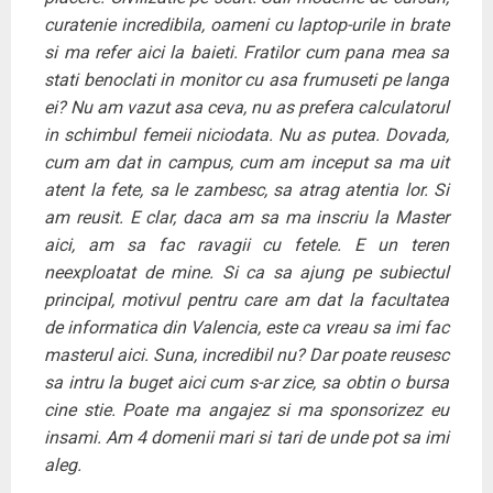
curatenie incredibila, oameni cu laptop-urile in brate
si ma refer aici la baieti. Fratilor cum pana mea sa
stati benoclati in monitor cu asa frumuseti pe langa
ei? Nu am vazut asa ceva, nu as prefera calculatorul
in schimbul femeii niciodata. Nu as putea. Dovada,
cum am dat in campus, cum am inceput sa ma uit
atent la fete, sa le zambesc, sa atrag atentia lor. Si
am reusit. E clar, daca am sa ma inscriu la Master
aici, am sa fac ravagii cu fetele. E un teren
neexploatat de mine. Si ca sa ajung pe subiectul
principal, motivul pentru care am dat la facultatea
de informatica din Valencia, este ca vreau sa imi fac
masterul aici. Suna, incredibil nu? Dar poate reusesc
sa intru la buget aici cum s-ar zice, sa obtin o bursa
cine stie. Poate ma angajez si ma sponsorizez eu
insami. Am 4 domenii mari si tari de unde pot sa imi
aleg.