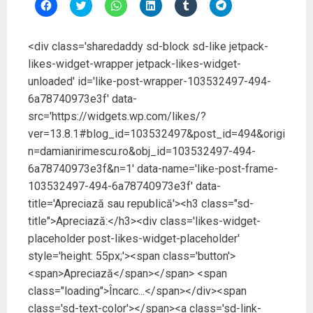
)
)
D
D
D
D
D
D
ă
ă
ă
ă
ă
ă
c
c
c
c
c
c
l
l
l
l
l
l
i
i
i
i
i
i
<div class='sharedaddy sd-block sd-like jetpack-
c
c
c
c
c
c
p
p
p
p
p
p
likes-widget-wrapper jetpack-likes-widget-
e
e
e
e
e
e
n
n
n
n
n
n
unloaded' id='like-post-wrapper-103532497-494-
t
t
t
t
t
t
r
r
r
r
r
r
6a78740973e3f' data-
u
u
u
u
u
u
a
a
p
a
a
p
src='https://widgets.wp.com/likes/?
p
p
a
p
p
a
a
a
r
a
a
r
ver=13.8.1#blog_id=103532497&post_id=494&origi
r
r
t
r
r
t
t
t
a
t
t
a
n=damianirimescu.ro&obj_id=103532497-494-
a
a
j
a
a
j
j
j
a
j
j
a
6a78740973e3f&n=1' data-name='like-post-frame-
a
a
r
a
a
r
p
p
e
p
p
e
103532497-494-6a78740973e3f' data-
e
e
p
e
e
p
title='Apreciază sau republică'><h3 class="sd-
F
T
e
L
T
e
a
w
W
i
u
T
title">Apreciază:</h3><div class='likes-widget-
c
i
h
n
m
e
e
t
a
k
b
l
placeholder post-likes-widget-placeholder'
b
t
t
e
l
e
o
e
s
d
r
g
style='height: 55px;'><span class='button'>
o
r
A
I
(
r
k
(
p
n
S
a
<span>Apreciază</span></span> <span
(
S
p
(
e
m
S
e
(
S
d
(
class="loading">Încarc...</span></div><span
e
d
S
e
e
S
d
e
e
d
s
e
class='sd-text-color'></span><a class='sd-link-
e
s
d
e
c
d