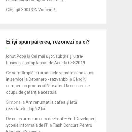
Câștigă 300 RON Voucher!
Ei își spun părerea, rezonezi cu ei?
Ionut Popa
la
Cel mai ușor, subțire și ultra-
business laptop lansat de Acer la CES2019
Ce se-ntâmplă cu produsele voastre când ajung
în service la Depanero - razvanbb
la
Când îți
cumperi un produs uită-te atent la cei care se
ocupă de garanția acestuia
Simona
la
Am renunțat la cafea și iată
rezultatele după 2 luni
De ce aș urma un curs de Front – End Developer |
Școala Informala de IT
la
Flash Concurs Pentru
Bloggerii Craioveni!