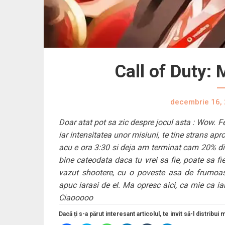
Call of Duty:
decembrie 16,
Doar atat pot sa zic despre jocul asta : Wow. Fe
iar intensitatea unor misiuni, te tine strans apr
acu e ora 3:30 si deja am terminat cam 20% din e
bine cateodata daca tu vrei sa fie, poate sa f
vazut shootere, cu o poveste asa de frumoas
apuc iarasi de el. Ma opresc aici, ca mie ca iar
Ciaooooo
Dacă ți s-a părut interesant articolul, te invit să-l distribui 