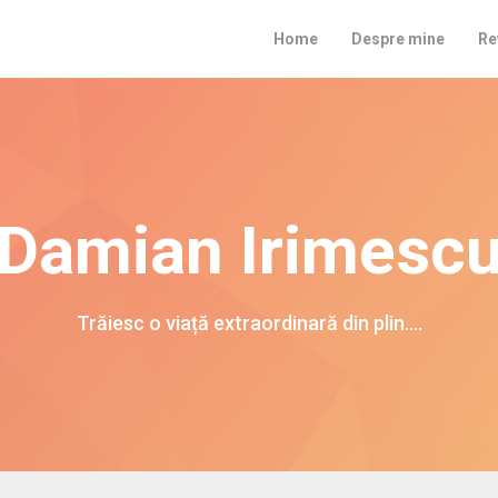
Home
Despre mine
Re
Damian Irimesc
Trăiesc o viață extraordinară din plin….