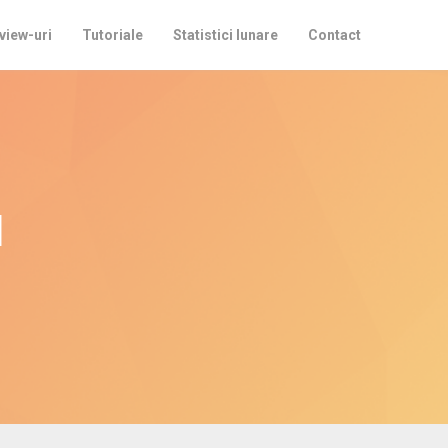
view-uri
Tutoriale
Statistici lunare
Contact
u