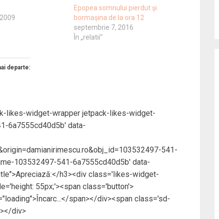
Epopea somnului pierdut și
 2009
bormașina de la ora 12
septembrie 7, 2016
În „relatii”
mai departe:
ck-likes-widget-wrapper jetpack-likes-widget-
41-6a7555cd40d5b' data-
origin=damianirimescu.ro&obj_id=103532497-541-
rame-103532497-541-6a7555cd40d5b' data-
title">Apreciază:</h3><div class='likes-widget-
e='height: 55px;'><span class='button'>
loading">Încarc...</span></div><span class='sd-
a></div>