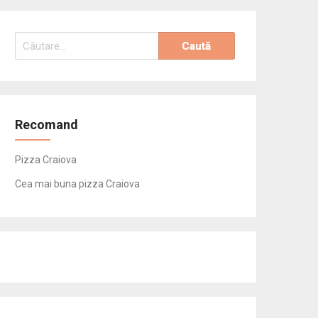
Caută
după:
Recomand
Pizza Craiova
Cea mai buna pizza Craiova