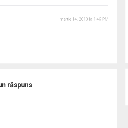
martie 14, 2010 la 1:49 PM
un răspuns