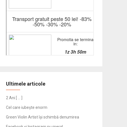
Ultimele articole
2 Ani [ … ]
Cel care iubește enorm
Green Violin Artist își schimbă denumirea
Facebook și Instagram nu merg!