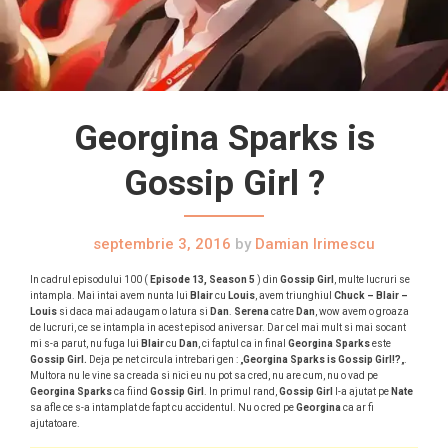
Georgina Sparks is
Gossip Girl ?
septembrie 3, 2016
by
Damian Irimescu
In cadrul episodului 100 (
Episode 13, Season 5
) din
Gossip Girl
, multe lucruri se
intampla. Mai intai avem nunta lui
Blair
cu
Louis
, avem triunghiul
Chuck – Blair –
Louis
si daca mai adaugam o latura si
Dan
.
Serena
catre
Dan
, wow avem o groaza
de lucruri, ce se intampla in acest episod aniversar. Dar cel mai mult si mai socant
mi s-a parut, nu fuga lui
Blair
cu
Dan
, ci faptul ca in final
Georgina Sparks
este
Gossip Girl.
Deja pe net circula intrebari gen : „
Georgina Sparks is Gossip Girl!?
„.
Multora nu le vine sa creada si nici eu nu pot sa cred, nu are cum, nu o vad pe
Georgina Sparks
ca fiind
Gossip Girl
. In primul rand,
Gossip Girl
l-a ajutat pe
Nate
sa afle ce s-a intamplat de fapt cu accidentul. Nu o cred pe
Georgina
ca ar fi
ajutatoare.