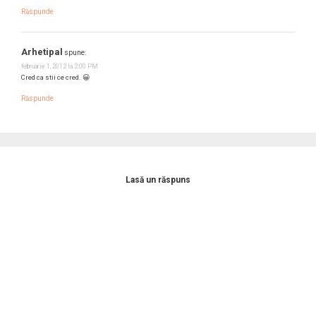
Răspunde
Arhetipal
spune:
februarie 1, 2012 la 2:00 PM
Cred ca stii ce cred. 😀
Răspunde
Lasă un răspuns