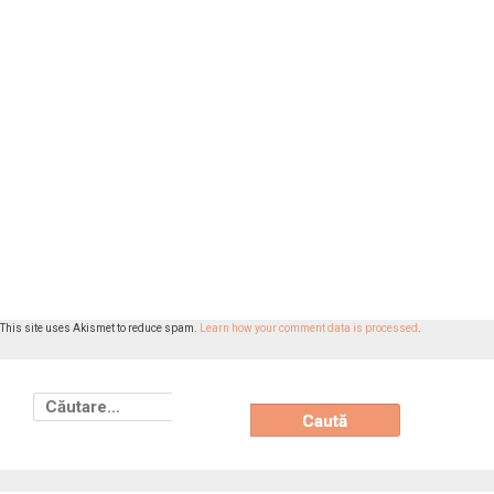
This site uses Akismet to reduce spam.
Learn how your comment data is processed
.
Caută
după: