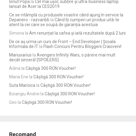
Ionut Popa
la
Cel mai ușor, subțire și ultra-business laptop
lansat de Acer la CES2019
Ce se-ntâmplă cu produsele voastre când ajung în service la
Depanero - razvanbb
la
Când îți cumperi un produs uită-te
atent la cei care se ocupă de garanția acestuia
Simona
la
Am renunțat la cafea și iată rezultatele după 2 luni
De ce aș urma un curs de Front – End Developer | Școala
Informala de IT
la
Flash Concurs Pentru Bloggerii Craioveni!
Mariusarius
la
Avengers Infinity Wars, o părere mai mult
decât sinceră! [SPOILERS]
Adina
la
Câștigă 300 RON Voucher!
Maria Ene
la
Câștigă 300 RON Voucher!
Suta Maricica
la
Câștigă 300 RON Voucher!
Boiangiu Andrei
la
Câștigă 300 RON Voucher!
Geo
la
Câștigă 300 RON Voucher!
Recomand