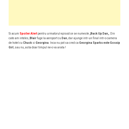
Si acum
Spoiler Alert
pentru urmatorul episod ce se numeste „
Back Up Dan
„. Din
cate am inteles,
Blair
fuge la aeroport cu
Dan
, dar ajunge intr-un final intr-o camera
de hotel cu
Chuck
si
Georgina
. Inca nu pot sa cred ca
Georgina Sparks este Gossip
Girl
, sau nu, asta doar timpul ne-o va arata !