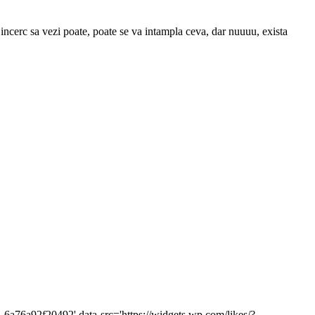
a incerc sa vezi poate, poate se va intampla ceva, dar nuuuu, exista
-6a76a92f20492' data-src='https://widgets.wp.com/likes/?