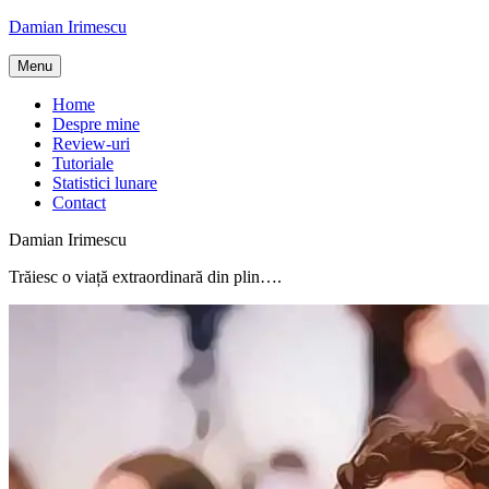
Skip
Damian Irimescu
to
content
Menu
Home
Despre mine
Review-uri
Tutoriale
Statistici lunare
Contact
Damian Irimescu
Trăiesc o viață extraordinară din plin….