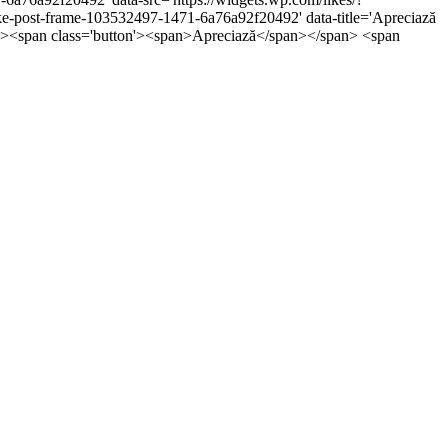
post-frame-103532497-1471-6a76a92f20492' data-title='Apreciază
5px;'><span class='button'><span>Apreciază</span></span> <span