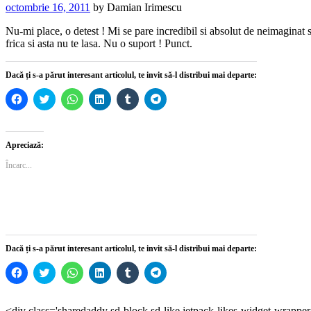
octombrie 16, 2011
by
Damian Irimescu
Nu-mi place, o detest ! Mi se pare incredibil si absolut de neimaginat s
frica si asta nu te lasa. Nu o suport ! Punct.
Dacă ți s-a părut interesant articolul, te invit să-l distribui mai departe:
Dă
Dă
Dă
Dă
Dă
Dă
clic
clic
clic
clic
clic
clic
pentru
pentru
pentru
pentru
pentru
pentru
a
a
partajare
a
a
partajare
partaja
partaja
pe
partaja
partaja
pe
pe
pe
WhatsApp(Se
pe
pe
Telegram(Se
Apreciază:
Facebook(Se
Twitter(Se
deschide
LinkedIn(Se
Tumblr(Se
deschide
deschide
deschide
într-
deschide
deschide
într-
Încarc...
într-
într-
o
într-
într-
o
o
o
fereastră
o
o
fereastră
fereastră
fereastră
nouă)
fereastră
fereastră
nouă)
nouă)
nouă)
nouă)
nouă)
Dacă ți s-a părut interesant articolul, te invit să-l distribui mai departe:
Dă
Dă
Dă
Dă
Dă
Dă
clic
clic
clic
clic
clic
clic
pentru
pentru
pentru
pentru
pentru
pentru
a
a
partajare
a
a
partajare
partaja
partaja
pe
partaja
partaja
pe
<div class='sharedaddy sd-block sd-like jetpack-likes-widget-wrappe