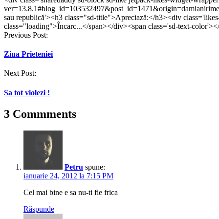
pe
pe
WhatsApp(Se
pe
pe
Telegram(Se
ver=13.8.1#blog_id=103532497&post_id=1471&origin=damianirimes
Facebook(Se
Twitter(Se
deschide
LinkedIn(Se
Tumblr(Se
deschide
deschide
deschide
într-
deschide
deschide
într-
sau republică'><h3 class="sd-title">Apreciază:</h3><div class='like
într-
într-
o
într-
într-
o
class="loading">Încarc...</span></div><span class='sd-text-color'><
o
o
fereastră
o
o
fereastră
Post
Previous Post:
fereastră
fereastră
nouă)
fereastră
fereastră
nouă)
nouă)
nouă)
nouă)
nouă)
navigation
Ziua Prieteniei
Next Post:
Sa tot violezi !
3 Commments
Petru
spune:
ianuarie 24, 2012 la 7:15 PM
Cel mai bine e sa nu-ti fie frica
Răspunde