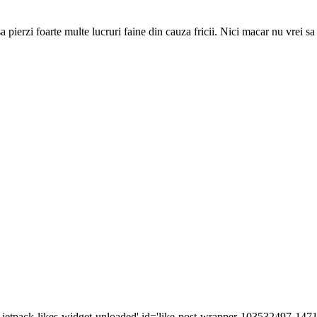
a pierzi foarte multe lucruri faine din cauza fricii. Nici macar nu vrei s
r jetpack-likes-widget-unloaded' id='like-post-wrapper-103532497-1471