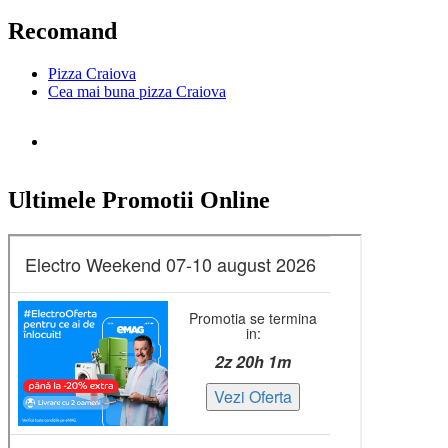
după:
Recomand
Pizza Craiova
Cea mai buna pizza Craiova
Ultimele Promotii Online