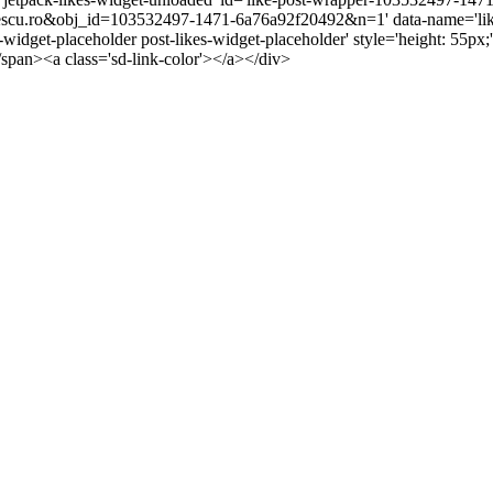
cu.ro&obj_id=103532497-1471-6a76a92f20492&n=1' data-name='like-
s-widget-placeholder post-likes-widget-placeholder' style='height: 5
/span><a class='sd-link-color'></a></div>