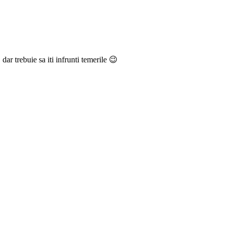
ar trebuie sa iti infrunti temerile 😉