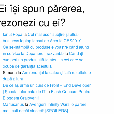
Ei își spun părerea,
rezonezi cu ei?
Ionut Popa
la
Cel mai ușor, subțire și ultra-
business laptop lansat de Acer la CES2019
Ce se-ntâmplă cu produsele voastre când ajung
în service la Depanero - razvanbb
la
Când îți
cumperi un produs uită-te atent la cei care se
ocupă de garanția acestuia
Simona
la
Am renunțat la cafea și iată rezultatele
după 2 luni
De ce aș urma un curs de Front – End Developer
| Școala Informala de IT
la
Flash Concurs Pentru
Bloggerii Craioveni!
Mariusarius
la
Avengers Infinity Wars, o părere
mai mult decât sinceră! [SPOILERS]