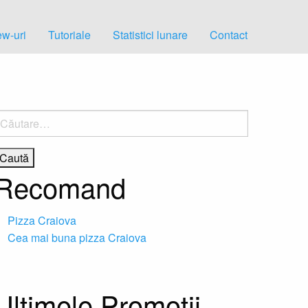
w-uri
Tutoriale
Statistici lunare
Contact
aută
upă:
Recomand
Pizza Craiova
Cea mai buna pizza Craiova
Ultimele Promotii