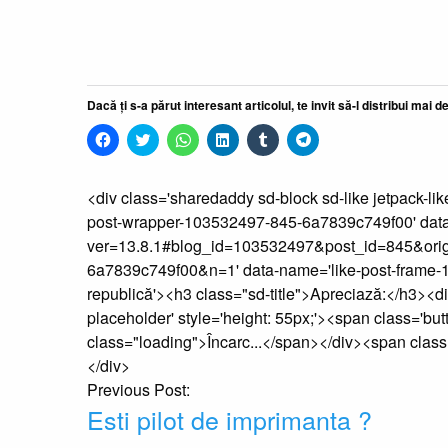
o
o
fereastră
o
o
fereastră
fereastră
fereastră
nouă)
fereastră
fereastră
nouă)
nouă)
nouă)
nouă)
nouă)
Dacă ți s-a părut interesant articolul, te invit să-l distribui mai d
Dă
Dă
Dă
Dă
Dă
Dă
clic
clic
clic
clic
clic
clic
pentru
pentru
pentru
pentru
pentru
pentru
a
a
partajare
a
a
partajare
partaja
partaja
pe
partaja
partaja
pe
<div class='sharedaddy sd-block sd-like jetpack-lik
pe
pe
WhatsApp(Se
pe
pe
Telegram(Se
Facebook(Se
Twitter(Se
deschide
LinkedIn(Se
Tumblr(Se
deschide
post-wrapper-103532497-845-6a7839c749f00' data-s
deschide
deschide
într-
deschide
deschide
într-
într-
într-
o
într-
într-
o
ver=13.8.1#blog_id=103532497&post_id=845&ori
o
o
fereastră
o
o
fereastră
6a7839c749f00&n=1' data-name='like-post-frame-1
fereastră
fereastră
nouă)
fereastră
fereastră
nouă)
nouă)
nouă)
nouă)
nouă)
republică'><h3 class="sd-title">Apreciază:</h3><di
placeholder' style='height: 55px;'><span class='
class="loading">Încarc...</span></div><span class=
</div>
Post
Previous Post:
Esti pilot de imprimanta ?
navigation