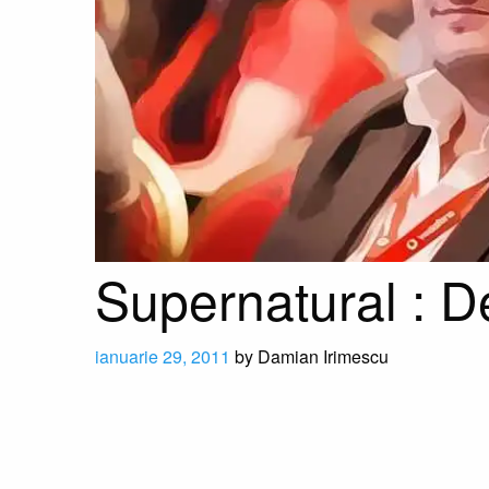
Supernatural : De
ianuarie 29, 2011
by
Damian Irimescu