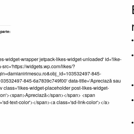
eparte:
es-widget-wrapper jetpack-likes-widget-unloaded' id='like-
rc='https://widgets.wp.com/likes/?
gin=damianirimescu.ro&obj_id=103532497-845-
03532497-845-6a7839c749f00' data-title='Apreciază sau
v class='likes-widget-placeholder post-likes-widget-
button'><span>Apreciază</span></span> <span
'sd-text-color'></span><a class='sd-link-color'></a>