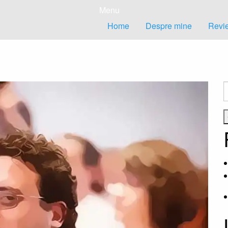
Menu
Home
Despre mine
Revie
C
d