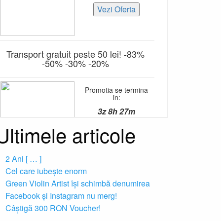
Ultimele articole
2 Ani [ … ]
Cel care iubește enorm
Green Violin Artist își schimbă denumirea
Facebook și Instagram nu merg!
Câștigă 300 RON Voucher!