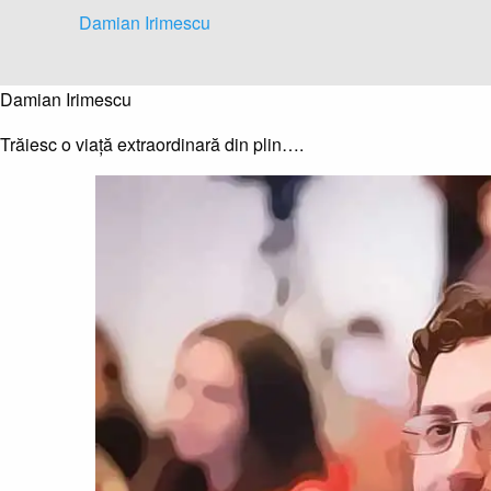
Skip
Damian Irimescu
to
content
Damian Irimescu
Trăiesc o viață extraordinară din plin….