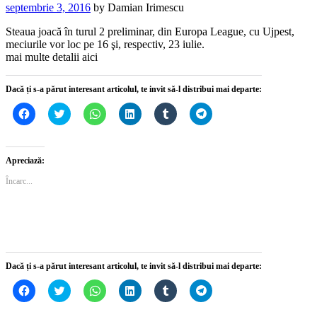
septembrie 3, 2016
by
Damian Irimescu
Steaua joacă în turul 2 preliminar, din Europa League, cu Ujpest,
meciurile vor loc pe 16 şi, respectiv, 23 iulie.
mai multe detalii aici
Dacă ți s-a părut interesant articolul, te invit să-l distribui mai departe:
Dă
Dă
Dă
Dă
Dă
Dă
clic
clic
clic
clic
clic
clic
pentru
pentru
pentru
pentru
pentru
pentru
a
a
partajare
a
a
partajare
partaja
partaja
pe
partaja
partaja
pe
pe
pe
WhatsApp(Se
pe
pe
Telegram(Se
Apreciază:
Facebook(Se
Twitter(Se
deschide
LinkedIn(Se
Tumblr(Se
deschide
deschide
deschide
într-
deschide
deschide
într-
Încarc...
într-
într-
o
într-
într-
o
o
o
fereastră
o
o
fereastră
fereastră
fereastră
nouă)
fereastră
fereastră
nouă)
nouă)
nouă)
nouă)
nouă)
Dacă ți s-a părut interesant articolul, te invit să-l distribui mai departe:
Dă
Dă
Dă
Dă
Dă
Dă
clic
clic
clic
clic
clic
clic
pentru
pentru
pentru
pentru
pentru
pentru
a
a
partajare
a
a
partajare