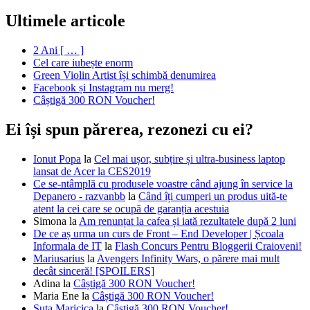
Ultimele articole
2 Ani [ … ]
Cel care iubește enorm
Green Violin Artist își schimbă denumirea
Facebook și Instagram nu merg!
Câștigă 300 RON Voucher!
Ei își spun părerea, rezonezi cu ei?
Ionut Popa
la
Cel mai ușor, subțire și ultra-business laptop
lansat de Acer la CES2019
Ce se-ntâmplă cu produsele voastre când ajung în service la
Depanero - razvanbb
la
Când îți cumperi un produs uită-te
atent la cei care se ocupă de garanția acestuia
Simona
la
Am renunțat la cafea și iată rezultatele după 2 luni
De ce aș urma un curs de Front – End Developer | Școala
Informala de IT
la
Flash Concurs Pentru Bloggerii Craioveni!
Mariusarius
la
Avengers Infinity Wars, o părere mai mult
decât sinceră! [SPOILERS]
Adina
la
Câștigă 300 RON Voucher!
Maria Ene
la
Câștigă 300 RON Voucher!
Suta Maricica
la
Câștigă 300 RON Voucher!