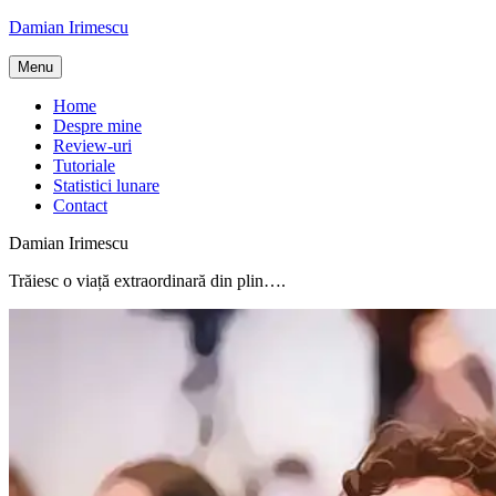
Skip
Damian Irimescu
to
content
Menu
Home
Despre mine
Review-uri
Tutoriale
Statistici lunare
Contact
Damian Irimescu
Trăiesc o viață extraordinară din plin….