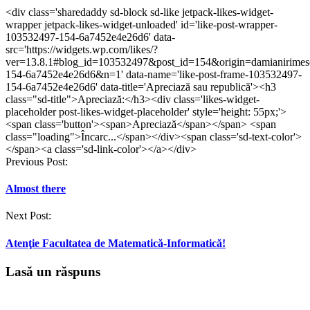
partaja
partaja
pe
partaja
partaja
pe
<div class='sharedaddy sd-block sd-like jetpack-likes-widget-
pe
pe
WhatsApp(Se
pe
pe
Telegram(Se
wrapper jetpack-likes-widget-unloaded' id='like-post-wrapper-
Facebook(Se
Twitter(Se
deschide
LinkedIn(Se
Tumblr(Se
deschide
deschide
deschide
într-
deschide
deschide
într-
103532497-154-6a7452e4e26d6' data-
într-
într-
o
într-
într-
o
src='https://widgets.wp.com/likes/?
o
o
fereastră
o
o
fereastră
ver=13.8.1#blog_id=103532497&post_id=154&origin=damianirime
fereastră
fereastră
nouă)
fereastră
fereastră
nouă)
nouă)
nouă)
nouă)
nouă)
154-6a7452e4e26d6&n=1' data-name='like-post-frame-103532497-
154-6a7452e4e26d6' data-title='Apreciază sau republică'><h3
class="sd-title">Apreciază:</h3><div class='likes-widget-
placeholder post-likes-widget-placeholder' style='height: 55px;'>
<span class='button'><span>Apreciază</span></span> <span
class="loading">Încarc...</span></div><span class='sd-text-color'>
</span><a class='sd-link-color'></a></div>
Post
Previous Post:
navigation
Almost there
Next Post:
Atenţie Facultatea de Matematică-Informatică!
Lasă un răspuns