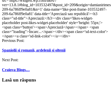
src='https://widgets.wp.com/likes/?
o
o
fereastră
o
o
fereastră
ver=13.8.1#blog_id=103532497&post_id=209&origin=damianirime
fereastră
fereastră
nouă)
fereastră
fereastră
nouă)
nouă)
nouă)
nouă)
nouă)
209-6a786ff9e0a81&n=1' data-name='like-post-frame-103532497-
209-6a786ff9e0a81' data-title='Apreciază sau republică'><h3
class="sd-title">Apreciază:</h3><div class='likes-widget-
placeholder post-likes-widget-placeholder' style='height: 55px;'>
<span class='button'><span>Apreciază</span></span> <span
class="loading">Încarc...</span></div><span class='sd-text-color'>
</span><a class='sd-link-color'></a></div>
Post
Previous Post:
navigation
Spaniolii si romanii, ardelenii si oltenii
Next Post:
Craiova Blogs…
Lasă un răspuns