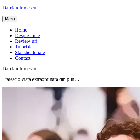
Skip
Damian Irimescu
to
content
Menu
Home
Despre mine
Review-uri
Tutoriale
Statistici lunare
Contact
Damian Irimescu
Trăiesc o viață extraordinară din plin….