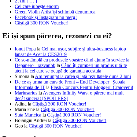
2 Ani [ … ]
Cel care iubește enorm
Green Violin Artist își schimbă denumirea
Facebook și Instagram nu merg!
Câștigă 300 RON Voucher!
Ei își spun părerea, rezonezi cu ei?
Ionut Popa
la
Cel mai ușor, subțire și ultra-business laptop
lansat de Acer la CES2019
Ce se-ntâmplă cu produsele voastre când ajung în service la
Depanero - razvanbb
la
Când îți cumperi un produs uită-te
atent la cei care se ocupă de garanția acestuia
Simona
la
Am renunțat la cafea și iată rezultatele după 2 luni
De ce aș urma un curs de Front – End Developer | Școala
Informala de IT
la
Flash Concurs Pentru Bloggerii Craioveni!
Mariusarius
la
Avengers Infinity Wars, o părere mai mult
decât sinceră! [SPOILERS]
Adina
la
Câștigă 300 RON Voucher!
Maria Ene
la
Câștigă 300 RON Voucher!
Suta Maricica
la
Câștigă 300 RON Voucher!
Boiangiu Andrei
la
Câștigă 300 RON Voucher!
Geo
la
Câștigă 300 RON Voucher!