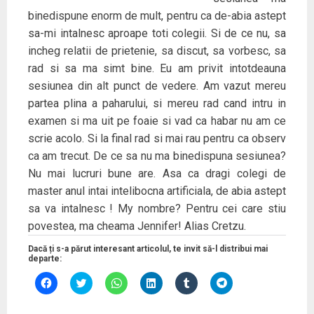
binedispune enorm de mult, pentru ca de-abia astept
sa-mi intalnesc aproape toti colegii. Si de ce nu, sa
incheg relatii de prietenie, sa discut, sa vorbesc, sa
rad si sa ma simt bine. Eu am privit intotdeauna
sesiunea din alt punct de vedere. Am vazut mereu
partea plina a paharului, si mereu rad cand intru in
examen si ma uit pe foaie si vad ca habar nu am ce
scrie acolo. Si la final rad si mai rau pentru ca observ
ca am trecut. De ce sa nu ma binedispuna sesiunea?
Nu mai lucruri bune are. Asa ca dragi colegi de
master anul intai intelibocna artificiala, de abia astept
sa va intalnesc ! My nombre? Pentru cei care stiu
povestea, ma cheama Jennifer! Alias Cretzu.
Dacă ți s-a părut interesant articolul, te invit să-l distribui mai
departe:
D
D
D
D
D
D
ă
ă
ă
ă
ă
ă
c
c
c
c
c
c
l
l
l
l
l
l