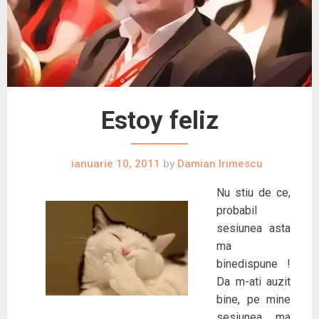
Estoy feliz
ianuarie 10, 2011
by
Damian Irimescu
Nu stiu de ce,
probabil
sesiunea asta
ma
binedispune !
Da m-ati auzit
bine, pe mine
sesiunea ma