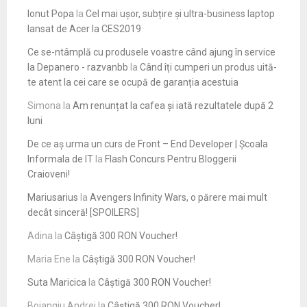
Ionut Popa
la
Cel mai ușor, subțire și ultra-business laptop
lansat de Acer la CES2019
Ce se-ntâmplă cu produsele voastre când ajung în service
la Depanero - razvanbb
la
Când îți cumperi un produs uită-
te atent la cei care se ocupă de garanția acestuia
Simona
la
Am renunțat la cafea și iată rezultatele după 2
luni
De ce aș urma un curs de Front – End Developer | Școala
Informala de IT
la
Flash Concurs Pentru Bloggerii
Craioveni!
Mariusarius
la
Avengers Infinity Wars, o părere mai mult
decât sinceră! [SPOILERS]
Adina
la
Câștigă 300 RON Voucher!
Maria Ene
la
Câștigă 300 RON Voucher!
Suta Maricica
la
Câștigă 300 RON Voucher!
Boiangiu Andrei
la
Câștigă 300 RON Voucher!