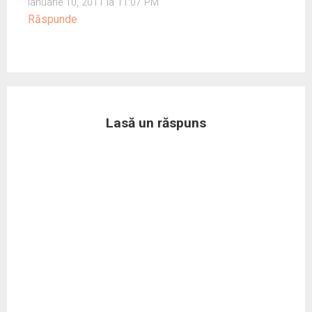
ianuarie 10, 2011 la 11:07 PM
Răspunde
Lasă un răspuns