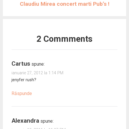
t
r
s
t
ă
s
Claudiu Mirea concert marti Pub’s !
r
ă
t
r
n
t
ă
n
r
ă
o
r
n
o
ă
n
u
ă
o
u
n
o
ă
n
u
ă
o
u
)
o
ă
)
u
ă
u
)
ă
)
ă
)
)
2 Commments
Cartus
spune:
ianuarie 27, 2012 la 1:14 PM
jenyfer rush?
Răspunde
Alexandra
spune: