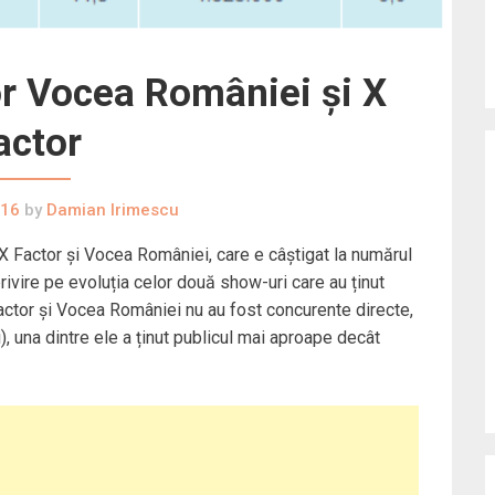
or Vocea României și X
actor
016
by
Damian Irimescu
e X Factor și Vocea României, care e câștigat la numărul
privire pe evoluția celor două show-uri care au ținut
actor și Vocea României nu au fost concurente directe,
i), una dintre ele a ținut publicul mai aproape decât