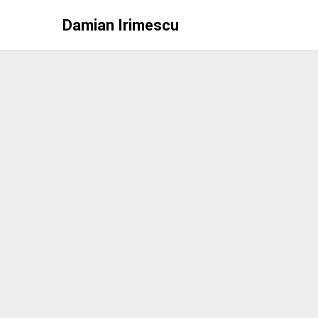
Skip
Damian Irimescu
to
content