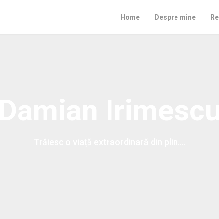
Home
Despre mine
Re
Damian Irimesc
Trăiesc o viață extraordinară din plin….