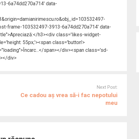
913-6a74dd270a714' data-
&origin=damianirimescu.ro&obj_id=103532497-
ost-frame-103532497-3913-6a74dd270a714' data-
title">Apreciază:</h3><div class='likes-widget-
e='height: 55px;'><span class='button'>
loading">Încarc...</span></div><span class='sd-
a></div>
Next Post:
Ce cadou aș vrea să-i fac nepotului
meu