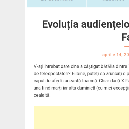
Evoluția audiențel
F
aprilie 14, 2
V-ați întrebat oare cine a câștigat bătălia dintr
de telespectatori? Ei bine, puteți să aruncați o 
capul de afiș în această toamnă. Chiar dacă X F
una fiind marți iar alta duminică (cu mici excepți
cealaltă.