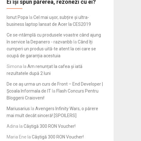
Ei își spun părerea, rezonezi cu ei?
Ionut Popa
la
Cel mai ușor, subțire și ultra-
business laptop lansat de Acer la CES2019
Ce se-ntâmplă cu produsele voastre când ajung
în service la Depanero - razvanbb
la
Când îți
cumperi un produs uită-te atent la cei care se
ocupă de garanția acestuia
Simona
la
Am renunțat la cafea și iată
rezultatele după 2 luni
De ce aș urma un curs de Front – End Developer |
Școala Informala de IT
la
Flash Concurs Pentru
Bloggerii Craioveni!
Mariusarius
la
Avengers Infinity Wars, o părere
mai mult decât sinceră! [SPOILERS]
Adina
la
Câștigă 300 RON Voucher!
Maria Ene
la
Câștigă 300 RON Voucher!