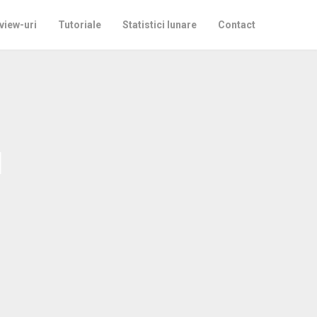
view-uri
Tutoriale
Statistici lunare
Contact
u