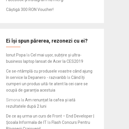
Câștigă 300 RON Voucher!
Ei își spun părerea, rezonezi cu ei?
Ionut Popa
la
Cel mai ușor, subțire și ultra-
business laptop lansat de Acer la CES2019
Ce se-ntâmplă cu produsele voastre când ajung
în service la Depanero - razvanbb
la
Când îți
cumperi un produs uită-te atent la cei care se
ocupă de garanția acestuia
Simona
la
Am renunțat la cafea și iată
rezultatele după 2 luni
De ce aș urma un curs de Front – End Developer |
Școala Informala de IT
la
Flash Concurs Pentru
Bloggerii Craioveni!