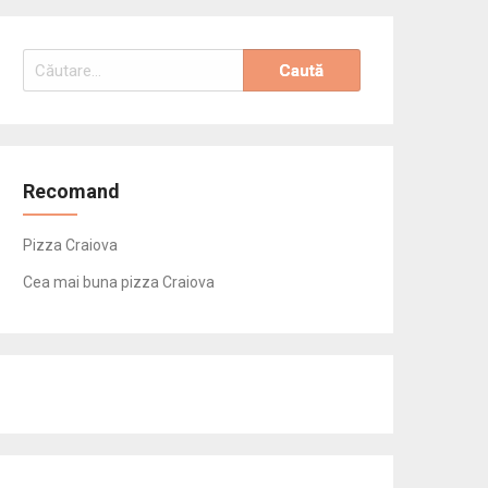
Caută
după:
Recomand
Pizza Craiova
Cea mai buna pizza Craiova