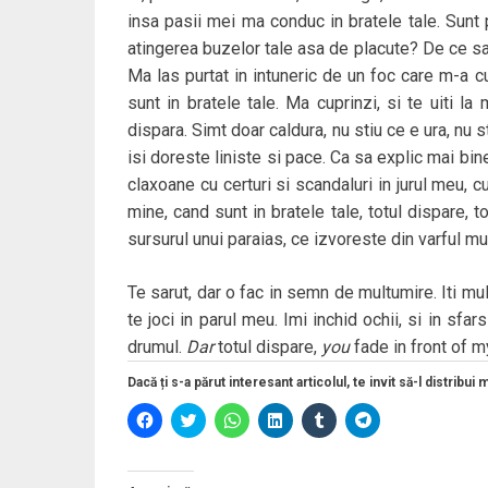
insa pasii mei ma conduc in bratele tale. Sunt
atingerea buzelor tale asa de placute? De ce sa
Ma las purtat in intuneric de un foc care m-a cu
sunt in bratele tale. Ma cuprinzi, si te uiti l
dispara. Simt doar caldura, nu stiu ce e ura, nu 
isi doreste liniste si pace. Ca sa explic mai bin
claxoane cu certuri si scandaluri in jurul meu, 
mine, cand sunt in bratele tale, totul dispare, 
sursurul unui paraias, ce izvoreste din varful mun
Te sarut, dar o fac in semn de multumire. Iti m
te joci in parul meu. Imi inchid ochii, si in sfa
drumul.
Dar
totul dispare,
you
fade in front of 
Dacă ți s-a părut interesant articolul, te invit să-l distribui 
D
D
D
D
D
D
ă
ă
ă
ă
ă
ă
c
c
c
c
c
c
l
l
l
l
l
l
i
i
i
i
i
i
c
c
c
c
c
c