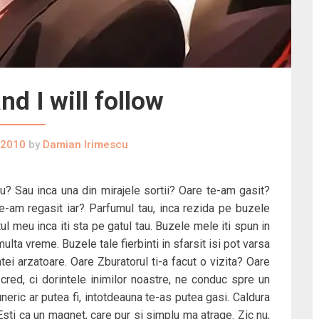
d I will follow
 2010
by
Damian Irimescu
tu? Sau inca una din mirajele sortii? Oare te-am gasit?
e-am regasit iar? Parfumul tau, inca rezida pe buzele
ul meu inca iti sta pe gatul tau. Buzele mele iti spun in
lta vreme. Buzele tale fierbinti in sfarsit isi pot varsa
ntei arzatoare. Oare Zburatorul ti-a facut o vizita? Oare
red, ci dorintele inimilor noastre, ne conduc spre un
uneric ar putea fi, intotdeauna te-as putea gasi. Caldura
Esti ca un magnet, care pur si simplu ma atrage. Zic nu,