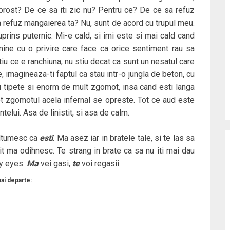
 prost? De ce sa iti zic nu? Pentru ce? De ce sa refuz
 refuz mangaierea ta? Nu, sunt de acord cu trupul meu.
prins puternic. Mi-e cald, si imi este si mai cald cand
a mine cu o privire care face ca orice sentiment rau sa
stiu ce e ranchiuna, nu stiu decat ca sunt un nesatul care
e, imagineaza-ti faptul ca stau intr-o jungla de beton, cu
cu tipete si enorm de mult zgomot, insa cand esti langa
tot zgomotul acela infernal se opreste. Tot ce aud este
telui. Asa de linistit, si asa de calm.
ultumesc ca
esti
. Ma asez iar in bratele tale, si te las sa
rsit ma odihnesc. Te strang in brate ca sa nu iti mai dau
my eyes.
Ma
vei gasi,
te
voi regasii
mai departe: