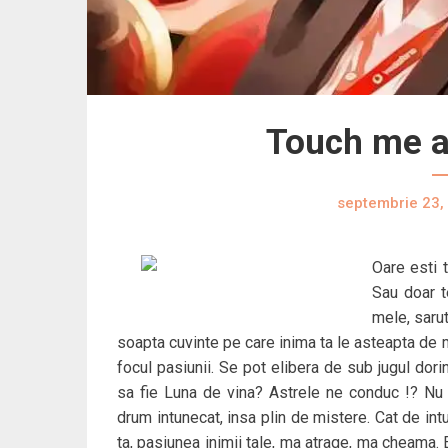
Touch me an
septembrie 23,
Oare esti 
Sau doar t
mele, sarut
soapta cuvinte pe care inima ta le asteapta de mu
focul pasiunii. Se pot elibera de sub jugul dori
sa fie Luna de vina? Astrele ne conduc !? Nu c
drum intunecat, insa plin de mistere. Cat de int
ta, pasiunea inimii tale, ma atrage, ma cheama. 