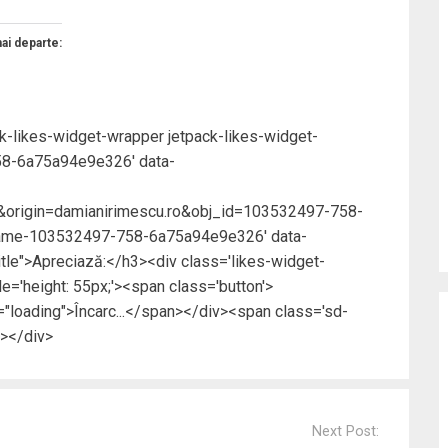
mai departe:
ck-likes-widget-wrapper jetpack-likes-widget-
58-6a75a94e9e326' data-
origin=damianirimescu.ro&obj_id=103532497-758-
rame-103532497-758-6a75a94e9e326' data-
title">Apreciază:</h3><div class='likes-widget-
e='height: 55px;'><span class='button'>
loading">Încarc...</span></div><span class='sd-
a></div>
Next Post: