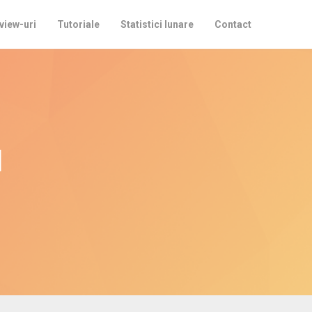
view-uri
Tutoriale
Statistici lunare
Contact
u