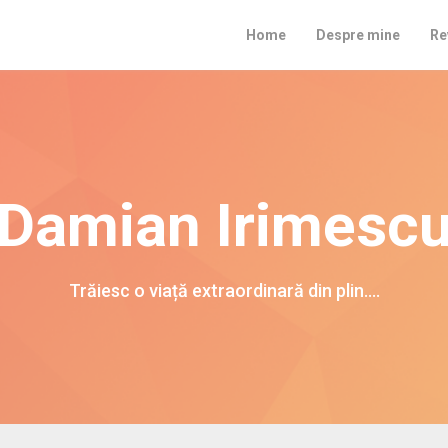
Home
Despre mine
Re
Damian Irimesc
Trăiesc o viață extraordinară din plin….