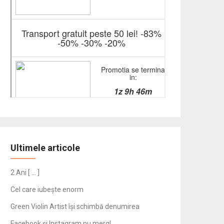
Ultimele articole
2 Ani [ … ]
Cel care iubește enorm
Green Violin Artist își schimbă denumirea
Facebook și Instagram nu merg!