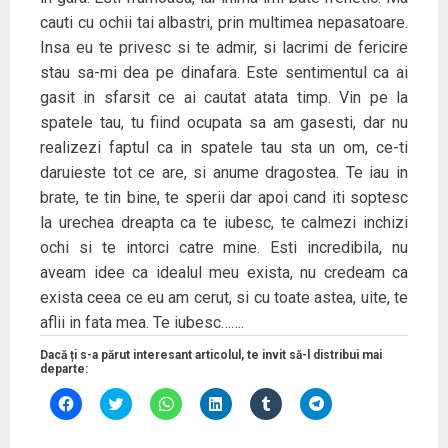
cauti cu ochii tai albastri, prin multimea nepasatoare.
Insa eu te privesc si te admir, si lacrimi de fericire
stau sa-mi dea pe dinafara. Este sentimentul ca ai
gasit in sfarsit ce ai cautat atata timp. Vin pe la
spatele tau, tu fiind ocupata sa am gasesti, dar nu
realizezi faptul ca in spatele tau sta un om, ce-ti
daruieste tot ce are, si anume dragostea. Te iau in
brate, te tin bine, te sperii dar apoi cand iti soptesc
la urechea dreapta ca te iubesc, te calmezi inchizi
ochi si te intorci catre mine. Esti incredibila, nu
aveam idee ca idealul meu exista, nu credeam ca
exista ceea ce eu am cerut, si cu toate astea, uite, te
aflii in fata mea. Te iubesc…….
Dacă ți s-a părut interesant articolul, te invit să-l distribui mai
departe:
D
D
D
D
D
D
ă
ă
ă
ă
ă
ă
c
c
c
c
c
c
l
l
l
l
l
l