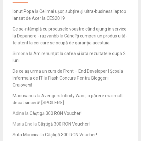
Ionut Popa
la
Cel mai ușor, subțire și ultra-business laptop
lansat de Acer la CES2019
Ce se-ntâmplă cu produsele voastre când ajung în service
la Depanero - razvanbb
la
Când îți cumperi un produs uită-
te atent la cei care se ocupă de garanția acestuia
Simona
la
Am renunțat la cafea și iată rezultatele după 2
luni
De ce aș urma un curs de Front – End Developer | Școala
Informala de IT
la
Flash Concurs Pentru Bloggerii
Craioveni!
Mariusarius
la
Avengers Infinity Wars, o părere mai mult
decât sinceră! [SPOILERS]
Adina
la
Câștigă 300 RON Voucher!
Maria Ene
la
Câștigă 300 RON Voucher!
Suta Maricica
la
Câștigă 300 RON Voucher!