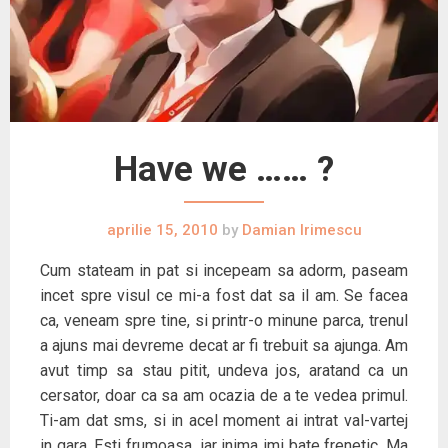
Have we …… ?
aprilie 15, 2010
by
Damian Irimescu
Cum stateam in pat si incepeam sa adorm, paseam
incet spre visul ce mi-a fost dat sa il am. Se facea
ca, veneam spre tine, si printr-o minune parca, trenul
a ajuns mai devreme decat ar fi trebuit sa ajunga. Am
avut timp sa stau pitit, undeva jos, aratand ca un
cersator, doar ca sa am ocazia de a te vedea primul.
Ti-am dat sms, si in acel moment ai intrat val-vartej
in gara. Esti frumoasa, iar inima imi bate frenetic. Ma