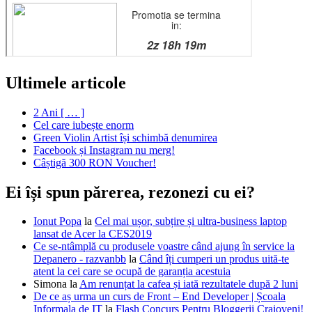
Ultimele articole
2 Ani [ … ]
Cel care iubește enorm
Green Violin Artist își schimbă denumirea
Facebook și Instagram nu merg!
Câștigă 300 RON Voucher!
Ei își spun părerea, rezonezi cu ei?
Ionut Popa
la
Cel mai ușor, subțire și ultra-business laptop
lansat de Acer la CES2019
Ce se-ntâmplă cu produsele voastre când ajung în service la
Depanero - razvanbb
la
Când îți cumperi un produs uită-te
atent la cei care se ocupă de garanția acestuia
Simona
la
Am renunțat la cafea și iată rezultatele după 2 luni
De ce aș urma un curs de Front – End Developer | Școala
Informala de IT
la
Flash Concurs Pentru Bloggerii Craioveni!