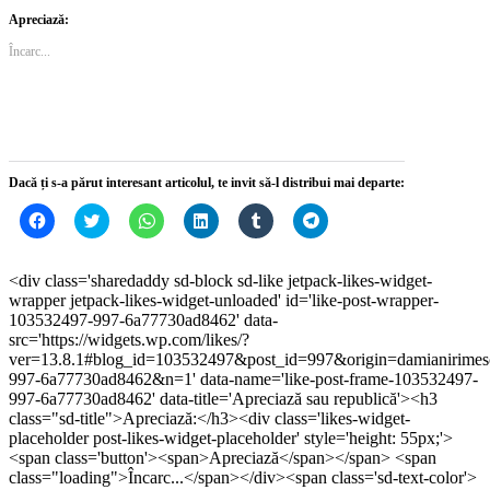
partaja
partaja
pe
partaja
partaja
pe
pe
pe
WhatsApp(Se
pe
pe
Telegram(Se
Apreciază:
Facebook(Se
Twitter(Se
deschide
LinkedIn(Se
Tumblr(Se
deschide
deschide
deschide
într-
deschide
deschide
într-
Încarc...
într-
într-
o
într-
într-
o
o
o
fereastră
o
o
fereastră
fereastră
fereastră
nouă)
fereastră
fereastră
nouă)
nouă)
nouă)
nouă)
nouă)
Dacă ți s-a părut interesant articolul, te invit să-l distribui mai departe:
Dă
Dă
Dă
Dă
Dă
Dă
clic
clic
clic
clic
clic
clic
pentru
pentru
pentru
pentru
pentru
pentru
a
a
partajare
a
a
partajare
partaja
partaja
pe
partaja
partaja
pe
<div class='sharedaddy sd-block sd-like jetpack-likes-widget-
pe
pe
WhatsApp(Se
pe
pe
Telegram(Se
wrapper jetpack-likes-widget-unloaded' id='like-post-wrapper-
Facebook(Se
Twitter(Se
deschide
LinkedIn(Se
Tumblr(Se
deschide
deschide
deschide
într-
deschide
deschide
într-
103532497-997-6a77730ad8462' data-
într-
într-
o
într-
într-
o
src='https://widgets.wp.com/likes/?
o
o
fereastră
o
o
fereastră
ver=13.8.1#blog_id=103532497&post_id=997&origin=damianirime
fereastră
fereastră
nouă)
fereastră
fereastră
nouă)
nouă)
nouă)
nouă)
nouă)
997-6a77730ad8462&n=1' data-name='like-post-frame-103532497-
997-6a77730ad8462' data-title='Apreciază sau republică'><h3
class="sd-title">Apreciază:</h3><div class='likes-widget-
placeholder post-likes-widget-placeholder' style='height: 55px;'>
<span class='button'><span>Apreciază</span></span> <span
class="loading">Încarc...</span></div><span class='sd-text-color'>