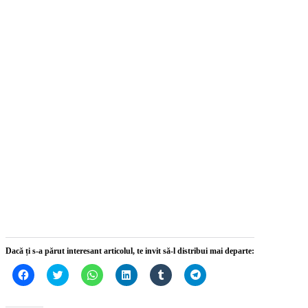
Dacă ți s-a părut interesant articolul, te invit să-l distribui mai departe:
Dă
Dă
Dă
Dă
Dă
Dă
clic
clic
clic
clic
clic
clic
pentru
pentru
pentru
pentru
pentru
pentru
a
a
partajare
a
a
partajare