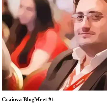
Craiova BlogMeet #1