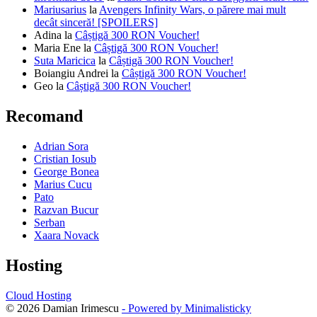
Mariusarius
la
Avengers Infinity Wars, o părere mai mult
decât sinceră! [SPOILERS]
Adina
la
Câștigă 300 RON Voucher!
Maria Ene
la
Câștigă 300 RON Voucher!
Suta Maricica
la
Câștigă 300 RON Voucher!
Boiangiu Andrei
la
Câștigă 300 RON Voucher!
Geo
la
Câștigă 300 RON Voucher!
Recomand
Adrian Sora
Cristian Iosub
George Bonea
Marius Cucu
Pato
Razvan Bucur
Serban
Xaara Novack
Hosting
Cloud Hosting
© 2026 Damian Irimescu
- Powered by Minimalisticky