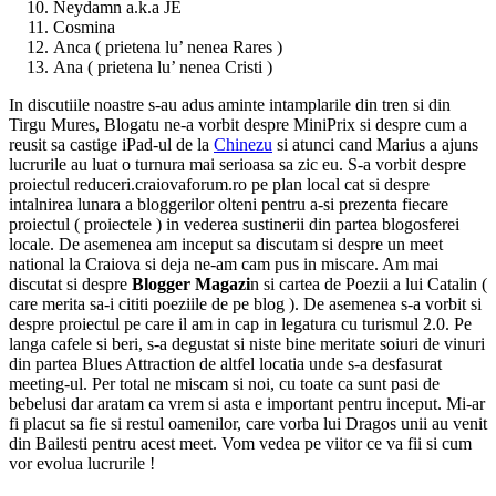
Neydamn a.k.a JE
Cosmina
Anca ( prietena lu’ nenea Rares )
Ana ( prietena lu’ nenea Cristi )
In discutiile noastre s-au adus aminte intamplarile din tren si din
Tirgu Mures, Blogatu ne-a vorbit despre MiniPrix si despre cum a
reusit sa castige iPad-ul de la
Chinezu
si atunci cand Marius a ajuns
lucrurile au luat o turnura mai serioasa sa zic eu. S-a vorbit despre
proiectul reduceri.craiovaforum.ro pe plan local cat si despre
intalnirea lunara a bloggerilor olteni pentru a-si prezenta fiecare
proiectul ( proiectele ) in vederea sustinerii din partea blogosferei
locale. De asemenea am inceput sa discutam si despre un meet
national la Craiova si deja ne-am cam pus in miscare. Am mai
discutat si despre
Blogger Magazi
n si cartea de Poezii a lui Catalin (
care merita sa-i cititi poeziile de pe blog ). De asemenea s-a vorbit si
despre proiectul pe care il am in cap in legatura cu turismul 2.0. Pe
langa cafele si beri, s-a degustat si niste bine meritate soiuri de vinuri
din partea Blues Attraction de altfel locatia unde s-a desfasurat
meeting-ul. Per total ne miscam si noi, cu toate ca sunt pasi de
bebelusi dar aratam ca vrem si asta e important pentru inceput. Mi-ar
fi placut sa fie si restul oamenilor, care vorba lui Dragos unii au venit
din Bailesti pentru acest meet. Vom vedea pe viitor ce va fii si cum
vor evolua lucrurile !