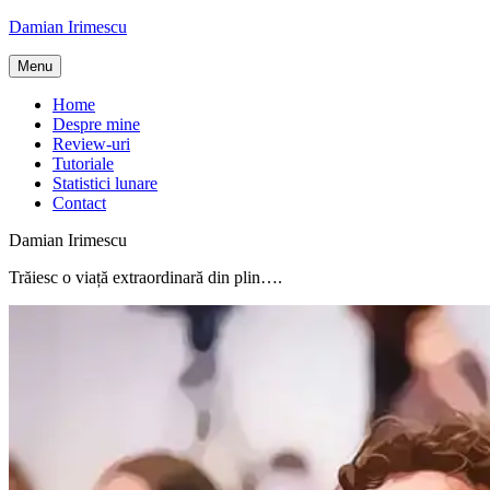
Skip
Damian Irimescu
to
content
Menu
Home
Despre mine
Review-uri
Tutoriale
Statistici lunare
Contact
Damian Irimescu
Trăiesc o viață extraordinară din plin….