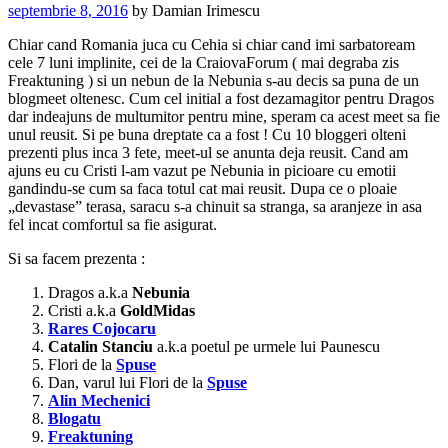
septembrie 8, 2016
by
Damian Irimescu
Chiar cand Romania juca cu Cehia si chiar cand imi sarbatoream
cele 7 luni implinite, cei de la CraiovaForum ( mai degraba zis
Freaktuning ) si un nebun de la Nebunia s-au decis sa puna de un
blogmeet oltenesc. Cum cel initial a fost dezamagitor pentru Dragos
dar indeajuns de multumitor pentru mine, speram ca acest meet sa fie
unul reusit. Si pe buna dreptate ca a fost ! Cu 10 bloggeri olteni
prezenti plus inca 3 fete, meet-ul se anunta deja reusit. Cand am
ajuns eu cu Cristi l-am vazut pe Nebunia in picioare cu emotii
gandindu-se cum sa faca totul cat mai reusit. Dupa ce o ploaie
„devastase” terasa, saracu s-a chinuit sa stranga, sa aranjeze in asa
fel incat comfortul sa fie asigurat.
Si sa facem prezenta :
Dragos a.k.a
Nebunia
Cristi a.k.a
GoldMidas
Rares Cojocaru
Catalin Stanciu
a.k.a poetul pe urmele lui Paunescu
Flori de la
Spuse
Dan, varul lui Flori de la
Spuse
Alin Mechenici
Blogatu
Freaktuning