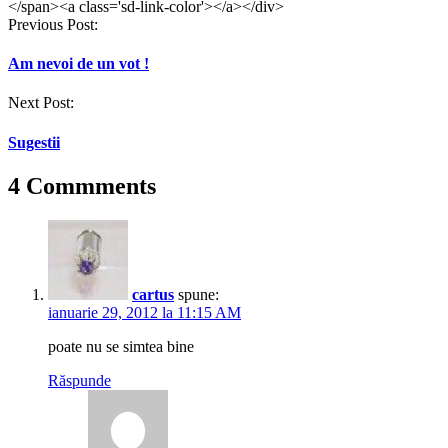
</span><a class='sd-link-color'></a></div>
Post
Previous Post:
navigation
Am nevoi de un vot !
Next Post:
Sugestii
4 Commments
cartus
spune:
ianuarie 29, 2012 la 11:15 AM
poate nu se simtea bine
Răspunde