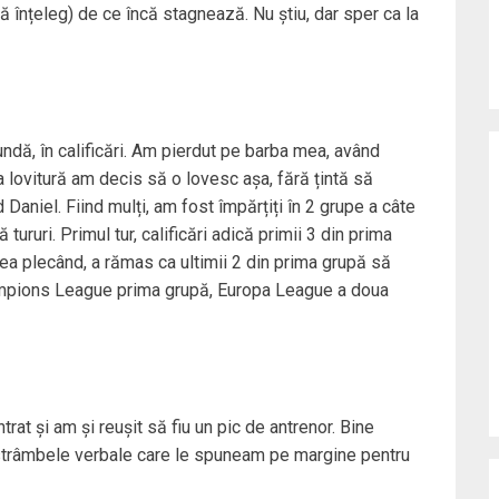
ă înțeleg) de ce încă stagnează. Nu știu, dar sper ca la
undă, în calificări. Am pierdut pe barba mea, având
 lovitură am decis să o lovesc așa, fără țintă să
 Daniel. Fiind mulți, am fost împărțiți în 2 grupe a câte
ururi. Primul tur, calificări adică primii 3 din prima
cea plecând, a rămas ca ultimii 2 din prima grupă să
Champions League prima grupă, Europa League a doua
rat și am și reușit să fiu un pic de antrenor. Bine
i strâmbele verbale care le spuneam pe margine pentru