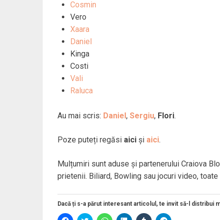
Cosmin
Vero
Xaara
Daniel
Kinga
Costi
Vali
Raluca
Au mai scris:
Daniel
,
Sergiu
,
Flori
.
Poze puteți regăsi
aici
și
aici
.
Mulțumiri sunt aduse și partenerului Craiova 
prietenii. Biliard, Bowling sau jocuri video, toa
Dacă ți s-a părut interesant articolul, te invit să-l distribui 
D
D
D
D
D
D