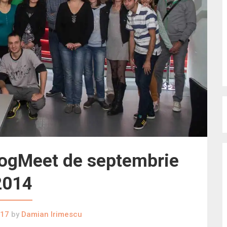
BlogMeet de septembrie
2014
017
by
Damian Irimescu