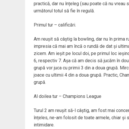
practică, dar nu înțeleg (sau poate că nu vreau s
următorul totul să fie în regulă.
Primul tur – calificări.
Am reușit să câștig la bowling, dar nu în prima r
impresia că mai am încă o rundă de dat și ultima
zicem. Am ieșit pe locul doi, pe primul loc ieșind
6, respectiv 7. Așa că am decis să jucăm în două t
grupă vor juca cu primii 3 din a doua grupă. Mir
joace cu ultimii 4 din a doua grupă. Practic, 
grupă.
Al doilea tur – Champions League
Turul 2 am reușit să-l câștig, am fost mai concent
înțeles, ne-am folosit de toate armele, chiar ș
intimidare.