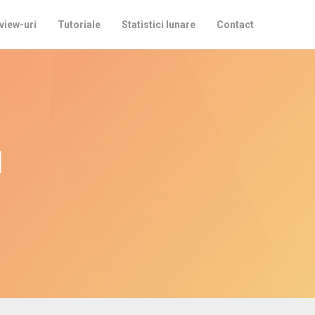
view-uri
Tutoriale
Statistici lunare
Contact
u