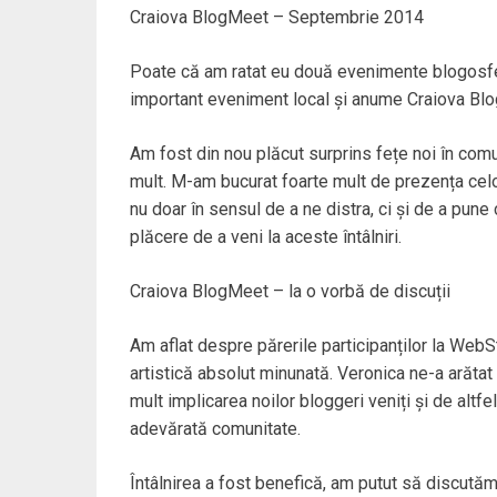
Craiova BlogMeet – Septembrie 2014
Poate că am ratat eu două evenimente blogosferic
important eveniment local și anume Craiova Bl
Am fost din nou plăcut surprins fețe noi în com
mult. M-am bucurat foarte mult de prezența cel
nu doar în sensul de a ne distra, ci și de a pune
plăcere de a veni la aceste întâlniri.
Craiova BlogMeet – la o vorbă de discuții
Am aflat despre părerile participanților la WebS
artistică absolut minunată. Veronica ne-a arăta
mult implicarea noilor bloggeri veniți și de al
adevărată comunitate.
Întâlnirea a fost benefică, am putut să discută