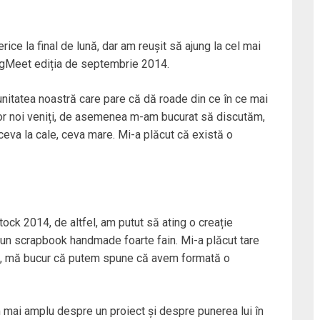
e la final de lună, dar am reușit să ajung la cel mai
ogMeet ediția de septembrie 2014.
unitatea noastră care pare că dă roade din ce în ce mai
or noi veniți, de asemenea m-am bucurat să discutăm,
 ceva la cale, ceva mare. Mi-a plăcut că există o
tock 2014, de altfel, am putut să ating o creație
t un scrapbook handmade foarte fain. Mi-a plăcut tare
tfel, mă bucur că putem spune că avem formată o
m mai amplu despre un proiect și despre punerea lui în