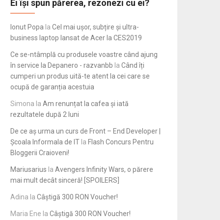
Ei își spun părerea, rezonezi cu ei?
Ionut Popa
la
Cel mai ușor, subțire și ultra-
business laptop lansat de Acer la CES2019
Ce se-ntâmplă cu produsele voastre când ajung
în service la Depanero - razvanbb
la
Când îți
cumperi un produs uită-te atent la cei care se
ocupă de garanția acestuia
Simona
la
Am renunțat la cafea și iată
rezultatele după 2 luni
De ce aș urma un curs de Front – End Developer |
Școala Informala de IT
la
Flash Concurs Pentru
Bloggerii Craioveni!
Mariusarius
la
Avengers Infinity Wars, o părere
mai mult decât sinceră! [SPOILERS]
Adina
la
Câștigă 300 RON Voucher!
Maria Ene
la
Câștigă 300 RON Voucher!