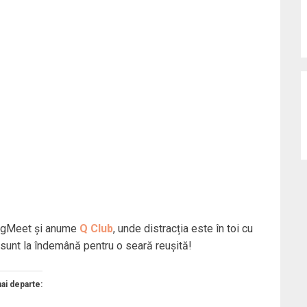
BlogMeet și anume
Q Club
, unde distracția este în toi cu
te sunt la îndemână pentru o seară reușită!
mai departe: