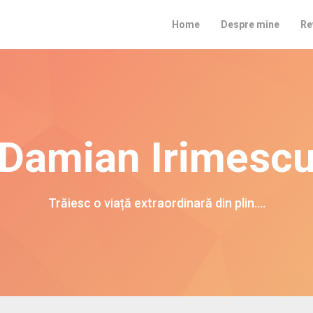
Home
Despre mine
Re
Damian Irimesc
Trăiesc o viață extraordinară din plin….