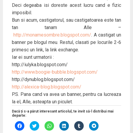
Deci degeaba isi doreste acest lucru cand e fizic
imposibil.
Bun si acum, castigatorul, sau castigatoarea este tan
tan tanam Alle –
http://monamesombre.blogspot.com/
. A castigat un
banner pe blogul meu. Restul, clasati pe locurile 2-6
primesc un link, la link exchange.
Iar ei sunt urmatorii :
http://iulyka.blogspot.com/
http://www.boogie-bubble.blogspot.com/
http://dynublog.blogspot.com/
http://alexica-blog.blogspot.com/
P.S. Pana cand va avea un banner, pentru ca lucreaza
la el, Alle, asteapta un piculet.
Dacă ți s-a părut interesant articolul, te invit să-l distribui mai
departe:
D
D
D
D
D
D
ă
ă
ă
ă
ă
ă
c
c
c
c
c
c