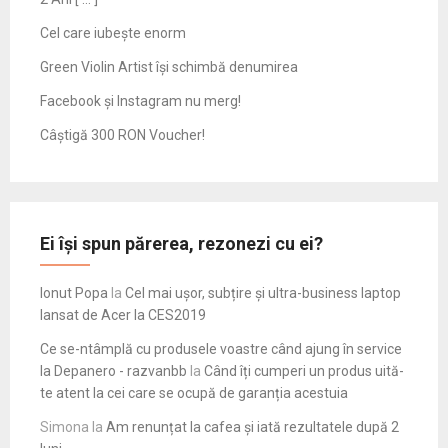
Cel care iubește enorm
Green Violin Artist își schimbă denumirea
Facebook și Instagram nu merg!
Câștigă 300 RON Voucher!
Ei își spun părerea, rezonezi cu ei?
Ionut Popa
la
Cel mai ușor, subțire și ultra-business laptop
lansat de Acer la CES2019
Ce se-ntâmplă cu produsele voastre când ajung în service
la Depanero - razvanbb
la
Când îți cumperi un produs uită-
te atent la cei care se ocupă de garanția acestuia
Simona
la
Am renunțat la cafea și iată rezultatele după 2