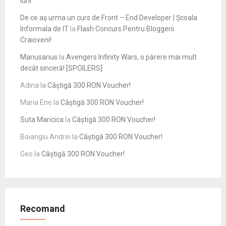
luni
De ce aș urma un curs de Front – End Developer | Școala
Informala de IT
la
Flash Concurs Pentru Bloggerii
Craioveni!
Mariusarius
la
Avengers Infinity Wars, o părere mai mult
decât sinceră! [SPOILERS]
Adina
la
Câștigă 300 RON Voucher!
Maria Ene
la
Câștigă 300 RON Voucher!
Suta Maricica
la
Câștigă 300 RON Voucher!
Boiangiu Andrei
la
Câștigă 300 RON Voucher!
Geo
la
Câștigă 300 RON Voucher!
Recomand