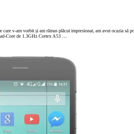
 care v-am vorbit și am rămas plăcut impresionat, am avut ocazia să pot
r Quad-Core de 1.3GHz Cortex A53 …