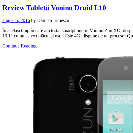
Review Tabletă Vonino Druid L10
august 5, 2016
by
Damian Irimescu
În același timp în care am testat smartphone-ul Vonino Zun XO, despre
10.1″ cu un aspect plăcut și ușor. Este 4G, dispune de un proceso
Continue Reading