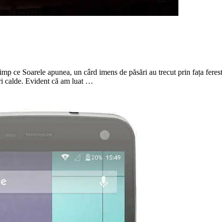
timp ce Soarele apunea, un cârd imens de păsări au trecut prin fața fere
ori calde. Evident că am luat …