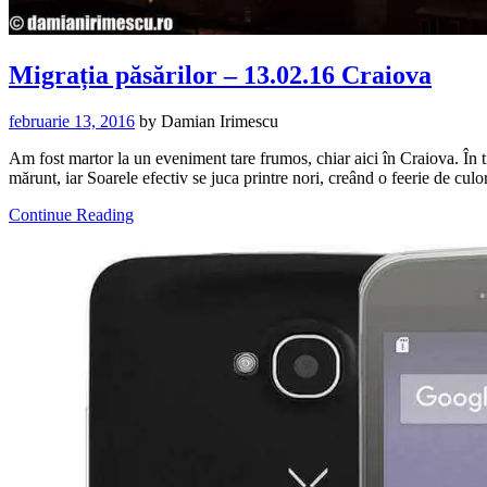
Migrația păsărilor – 13.02.16 Craiova
februarie 13, 2016
by
Damian Irimescu
Am fost martor la un eveniment tare frumos, chiar aici în Craiova. În 
mărunt, iar Soarele efectiv se juca printre nori, creând o feerie de cul
Continue Reading