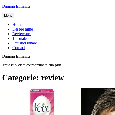
Skip
Damian Irimescu
to
content
Menu
Home
Despre mine
Review-uri
Tutoriale
Statistici lunare
Contact
Damian Irimescu
Trăiesc o viață extraordinară din plin….
Categorie:
review