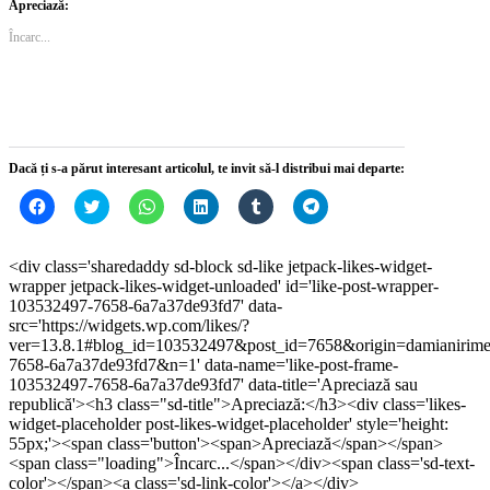
pe
pe
WhatsApp(Se
pe
pe
Telegram(Se
Apreciază:
Facebook(Se
Twitter(Se
deschide
LinkedIn(Se
Tumblr(Se
deschide
deschide
deschide
într-
deschide
deschide
într-
Încarc...
într-
într-
o
într-
într-
o
o
o
fereastră
o
o
fereastră
fereastră
fereastră
nouă)
fereastră
fereastră
nouă)
nouă)
nouă)
nouă)
nouă)
Dacă ți s-a părut interesant articolul, te invit să-l distribui mai departe:
Dă
Dă
Dă
Dă
Dă
Dă
clic
clic
clic
clic
clic
clic
pentru
pentru
pentru
pentru
pentru
pentru
a
a
partajare
a
a
partajare
partaja
partaja
pe
partaja
partaja
pe
<div class='sharedaddy sd-block sd-like jetpack-likes-widget-
pe
pe
WhatsApp(Se
pe
pe
Telegram(Se
wrapper jetpack-likes-widget-unloaded' id='like-post-wrapper-
Facebook(Se
Twitter(Se
deschide
LinkedIn(Se
Tumblr(Se
deschide
deschide
deschide
într-
deschide
deschide
într-
103532497-7658-6a7a37de93fd7' data-
într-
într-
o
într-
într-
o
src='https://widgets.wp.com/likes/?
o
o
fereastră
o
o
fereastră
ver=13.8.1#blog_id=103532497&post_id=7658&origin=damianirim
fereastră
fereastră
nouă)
fereastră
fereastră
nouă)
nouă)
nouă)
nouă)
nouă)
7658-6a7a37de93fd7&n=1' data-name='like-post-frame-
103532497-7658-6a7a37de93fd7' data-title='Apreciază sau
republică'><h3 class="sd-title">Apreciază:</h3><div class='likes-
widget-placeholder post-likes-widget-placeholder' style='height:
55px;'><span class='button'><span>Apreciază</span></span>
<span class="loading">Încarc...</span></div><span class='sd-text-
color'></span><a class='sd-link-color'></a></div>