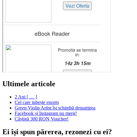
Ultimele articole
2 Ani [ … ]
Cel care iubește enorm
Green Violin Artist își schimbă denumirea
Facebook și Instagram nu merg!
Câștigă 300 RON Voucher!
Ei își spun părerea, rezonezi cu ei?