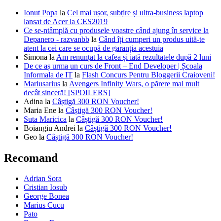
Ionut Popa
la
Cel mai ușor, subțire și ultra-business laptop
lansat de Acer la CES2019
Ce se-ntâmplă cu produsele voastre când ajung în service la
Depanero - razvanbb
la
Când îți cumperi un produs uită-te
atent la cei care se ocupă de garanția acestuia
Simona
la
Am renunțat la cafea și iată rezultatele după 2 luni
De ce aș urma un curs de Front – End Developer | Școala
Informala de IT
la
Flash Concurs Pentru Bloggerii Craioveni!
Mariusarius
la
Avengers Infinity Wars, o părere mai mult
decât sinceră! [SPOILERS]
Adina
la
Câștigă 300 RON Voucher!
Maria Ene
la
Câștigă 300 RON Voucher!
Suta Maricica
la
Câștigă 300 RON Voucher!
Boiangiu Andrei
la
Câștigă 300 RON Voucher!
Geo
la
Câștigă 300 RON Voucher!
Recomand
Adrian Sora
Cristian Iosub
George Bonea
Marius Cucu
Pato