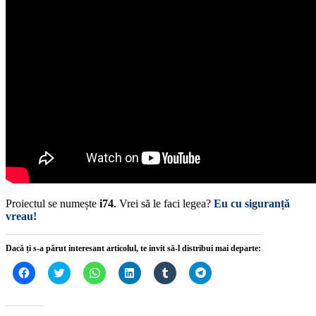
Proiectul se numește
i74
. Vrei să le faci legea?
Eu cu siguranță
vreau!
Dacă ți s-a părut interesant articolul, te invit să-l distribui mai departe:
Dă
Dă
Dă
Dă
Dă
Dă
clic
clic
clic
clic
clic
clic
pentru
pentru
pentru
pentru
pentru
pentru
a
a
partajare
a
a
partajare
partaja
partaja
pe
partaja
partaja
pe