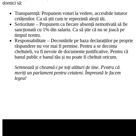
dornici să:
Transparență: Propunem voturi la vedere, accesibile tuturor
cetățenilor. Ca să știi cum te reprezintă aleșii tăi.
Seriozitate – Propunem ca fiecare absență nemotivată să fie
sancționată cu 1% din salariu. Ca să știe că nu se joacă pe
timpul nostru.
Responsabilitate – Decontările pe baza declarațiilor pe proprie
răspundere nu vor mai fi permise. Pentru a se deconta
cheltuieli, va fi nevoie de documente justificative. Pentru că
banul public e banul tău și nu poate fi cheltuit oricum.
Semnează și cheamă-i pe toți alături de tine. Pentru că
meriți un parlament pentru cetateni. Împreună le facem
legea!