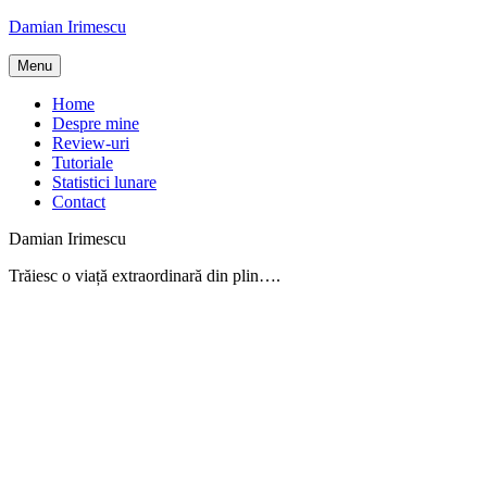
Skip
Damian Irimescu
to
content
Menu
Home
Despre mine
Review-uri
Tutoriale
Statistici lunare
Contact
Damian Irimescu
Trăiesc o viață extraordinară din plin….