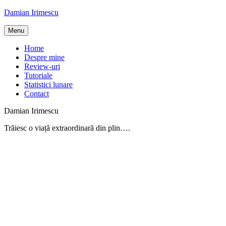
Skip
Damian Irimescu
to
content
Menu
Home
Despre mine
Review-uri
Tutoriale
Statistici lunare
Contact
Damian Irimescu
Trăiesc o viață extraordinară din plin….