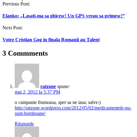
Post
Previous Post:
navigation
Elanko: „Lasati-ma sa ghicesc! Un GPS vreau sa primesc!”
Next Post:
Votez Cristian Gog in finala Romanii au Talent
3 Commments
ratzone
spune:
mai 2, 2012 la 5:37 PM
o campanie frumoasa, sper sa ne iasa; salve:)
http://ratzone.wordpress.com/2012/05/02/medicamentele-nu-
sunt-bomboane/
Răspunde