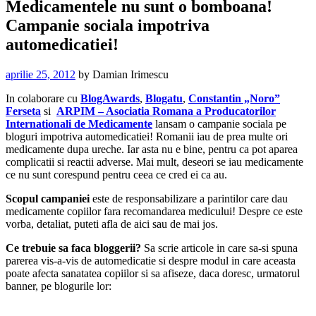
Medicamentele nu sunt o bomboana!
Campanie sociala impotriva
automedicatiei!
aprilie 25, 2012
by
Damian Irimescu
In colaborare cu
BlogAwards
,
Blogatu
,
Constantin „Noro”
Ferseta
si
ARPIM – Asociatia Romana a Producatorilor
Internationali de Medicamente
lansam o campanie sociala pe
bloguri impotriva automedicatiei! Romanii iau de prea multe ori
medicamente dupa ureche. Iar asta nu e bine, pentru ca pot aparea
complicatii si reactii adverse. Mai mult, deseori se iau medicamente
ce nu sunt corespund pentru ceea ce cred ei ca au.
Scopul campaniei
este de responsabilizare a parintilor care dau
medicamente copiilor fara recomandarea medicului! Despre ce este
vorba, detaliat, puteti afla de aici sau de mai jos.
Ce trebuie sa faca bloggerii?
Sa scrie articole in care sa-si spuna
parerea vis-a-vis de automedicatie si despre modul in care aceasta
poate afecta sanatatea copiilor si sa afiseze, daca doresc, urmatorul
banner, pe blogurile lor: