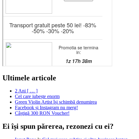
Ultimele articole
2 Ani [ … ]
Cel care iubește enorm
Green Violin Artist își schimbă denumirea
Facebook și Instagram nu merg!
Câștigă 300 RON Voucher!
Ei își spun părerea, rezonezi cu ei?