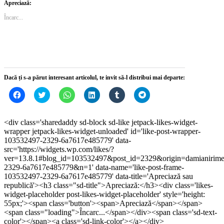
pe
pe
WhatsApp(Se
pe
pe
Telegram(Se
Apreciază:
Facebook(Se
Twitter(Se
deschide
LinkedIn(Se
Tumblr(Se
deschide
deschide
deschide
într-
deschide
deschide
într-
Încarc...
într-
într-
o
într-
într-
o
o
o
fereastră
o
o
fereastră
fereastră
fereastră
nouă)
fereastră
fereastră
nouă)
nouă)
nouă)
nouă)
nouă)
Dacă ți s-a părut interesant articolul, te invit să-l distribui mai departe:
Dă
Dă
Dă
Dă
Dă
Dă
clic
clic
clic
clic
clic
clic
pentru
pentru
pentru
pentru
pentru
pentru
a
a
partajare
a
a
partajare
partaja
partaja
pe
partaja
partaja
pe
<div class='sharedaddy sd-block sd-like jetpack-likes-widget-
pe
pe
WhatsApp(Se
pe
pe
Telegram(Se
wrapper jetpack-likes-widget-unloaded' id='like-post-wrapper-
Facebook(Se
Twitter(Se
deschide
LinkedIn(Se
Tumblr(Se
deschide
deschide
deschide
într-
deschide
deschide
într-
103532497-2329-6a7617e485779' data-
într-
într-
o
într-
într-
o
src='https://widgets.wp.com/likes/?
o
o
fereastră
o
o
fereastră
ver=13.8.1#blog_id=103532497&post_id=2329&origin=damianirim
fereastră
fereastră
nouă)
fereastră
fereastră
nouă)
nouă)
nouă)
nouă)
nouă)
2329-6a7617e485779&n=1' data-name='like-post-frame-
103532497-2329-6a7617e485779' data-title='Apreciază sau
republică'><h3 class="sd-title">Apreciază:</h3><div class='likes-
widget-placeholder post-likes-widget-placeholder' style='height:
55px;'><span class='button'><span>Apreciază</span></span>
<span class="loading">Încarc...</span></div><span class='sd-text-
color'></span><a class='sd-link-color'></a></div>