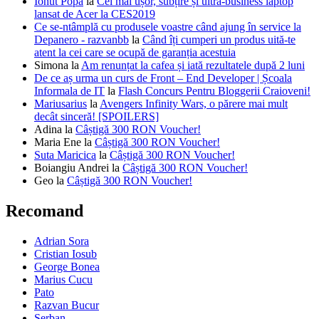
Ionut Popa
la
Cel mai ușor, subțire și ultra-business laptop
lansat de Acer la CES2019
Ce se-ntâmplă cu produsele voastre când ajung în service la
Depanero - razvanbb
la
Când îți cumperi un produs uită-te
atent la cei care se ocupă de garanția acestuia
Simona
la
Am renunțat la cafea și iată rezultatele după 2 luni
De ce aș urma un curs de Front – End Developer | Școala
Informala de IT
la
Flash Concurs Pentru Bloggerii Craioveni!
Mariusarius
la
Avengers Infinity Wars, o părere mai mult
decât sinceră! [SPOILERS]
Adina
la
Câștigă 300 RON Voucher!
Maria Ene
la
Câștigă 300 RON Voucher!
Suta Maricica
la
Câștigă 300 RON Voucher!
Boiangiu Andrei
la
Câștigă 300 RON Voucher!
Geo
la
Câștigă 300 RON Voucher!
Recomand
Adrian Sora
Cristian Iosub
George Bonea
Marius Cucu
Pato
Razvan Bucur
Serban