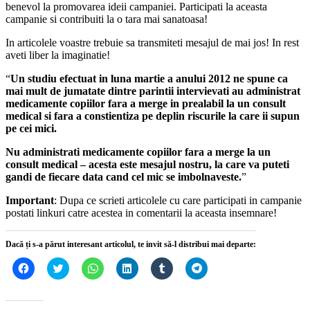
benevol la promovarea ideii campaniei. Participati la aceasta
campanie si contribuiti la o tara mai sanatoasa!
In articolele voastre trebuie sa transmiteti mesajul de mai jos! In rest
aveti liber la imaginatie!
“
Un studiu efectuat in luna martie a anului 2012 ne spune ca
mai mult de jumatate dintre parintii intervievati au administrat
medicamente copiilor fara a merge in prealabil la un consult
medical si fara a constientiza pe deplin riscurile la care ii supun
pe cei mici.
Nu administrati medicamente copiilor fara a merge la un
consult medical – acesta este mesajul nostru, la care va puteti
gandi de fiecare data cand cel mic se imbolnaveste.
”
Important
: Dupa ce scrieti articolele cu care participati in campanie
postati linkuri catre acestea in comentarii la aceasta insemnare!
Dacă ți s-a părut interesant articolul, te invit să-l distribui mai departe:
Dă
Dă
Dă
Dă
Dă
Dă
clic
clic
clic
clic
clic
clic
pentru
pentru
pentru
pentru
pentru
pentru
a
a
partajare
a
a
partajare
partaja
partaja
pe
partaja
partaja
pe