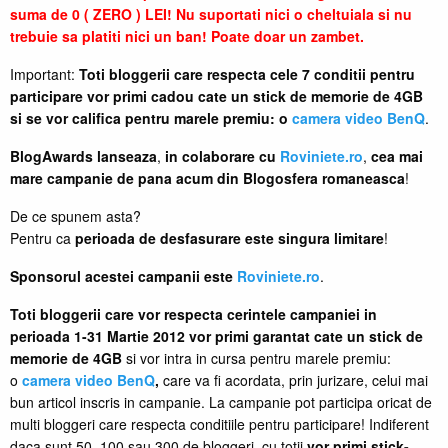
suma de 0 ( ZERO ) LEI! Nu suportati nici o cheltuiala si nu
trebuie sa platiti nici un ban! Poate doar un zambet.
Important:
Toti bloggerii care respecta cele 7 conditii pentru
participare vor primi cadou cate un stick de memorie de 4GB
si se vor califica pentru marele premiu: o
camera video BenQ
.
BlogAwards
lanseaza
,
in colaborare cu
Roviniete.ro
,
cea mai
mare campanie de pana acum din Blogosfera romaneasca
!
De ce spunem asta?
Pentru ca
perioada de desfasurare este singura limitare
!
Sponsorul acestei campanii este
Roviniete.ro
.
Toti bloggerii care vor respecta cerintele campaniei in
perioada 1-31 Martie 2012 vor primi garantat cate un stick de
memorie de 4GB
si vor intra in cursa pentru marele premiu:
o
camera video BenQ
,
care va fi acordata, prin jurizare, celui mai
bun articol inscris in campanie. La campanie pot participa oricat de
multi bloggeri care respecta conditiile pentru participare! Indiferent
daca sunt 50, 100 sau 300 de bloggeri, cu totii
vor primi stick-