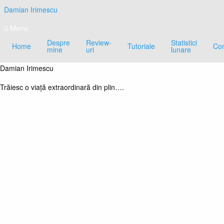
Skip
Damian Irimescu
to
content
Menu
Despre
Review-
Statistici
Home
Tutoriale
Con
mine
uri
lunare
Damian Irimescu
Trăiesc o viață extraordinară din plin….