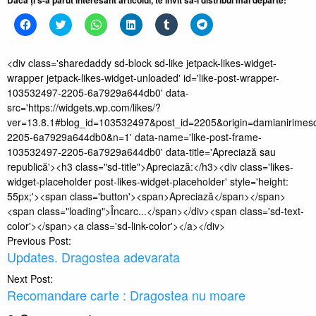
Dacă ți s-a părut interesant articolul, te invit să-l distribui mai departe:
Dă
Dă
Dă
Dă
Dă
Dă
clic
clic
clic
clic
clic
clic
pentru
pentru
pentru
pentru
pentru
pentru
a
a
partajare
a
a
partajare
partaja
partaja
pe
partaja
partaja
pe
<div class='sharedaddy sd-block sd-like jetpack-likes-widget-
pe
pe
WhatsApp(Se
pe
pe
Telegram(Se
wrapper jetpack-likes-widget-unloaded' id='like-post-wrapper-
Facebook(Se
Twitter(Se
deschide
LinkedIn(Se
Tumblr(Se
deschide
deschide
deschide
într-
deschide
deschide
într-
103532497-2205-6a7929a644db0' data-
într-
într-
o
într-
într-
o
o
o
fereastră
o
o
fereastră
src='https://widgets.wp.com/likes/?
fereastră
fereastră
nouă)
fereastră
fereastră
nouă)
ver=13.8.1#blog_id=103532497&post_id=2205&origin=damianirimes
nouă)
nouă)
nouă)
nouă)
2205-6a7929a644db0&n=1' data-name='like-post-frame-
103532497-2205-6a7929a644db0' data-title='Apreciază sau
republică'><h3 class="sd-title">Apreciază:</h3><div class='likes-
widget-placeholder post-likes-widget-placeholder' style='height:
55px;'><span class='button'><span>Apreciază</span></span>
<span class="loading">Încarc...</span></div><span class='sd-text-
color'></span><a class='sd-link-color'></a></div>
Post
Previous Post:
Updates. Dragostea adevarata
navigation
Next Post:
Recomandare carte : Dragostea nu moare