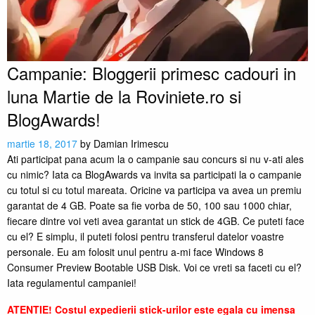
Campanie: Bloggerii primesc cadouri in
luna Martie de la Roviniete.ro si
BlogAwards!
martie 18, 2017
by
Damian Irimescu
Ati participat pana acum la o campanie sau concurs si nu v-ati ales
cu nimic? Iata ca BlogAwards va invita sa participati la o campanie
cu totul si cu totul mareata. Oricine va participa va avea un premiu
garantat de 4 GB. Poate sa fie vorba de 50, 100 sau 1000 chiar,
fiecare dintre voi veti avea garantat un stick de 4GB. Ce puteti face
cu el? E simplu, il puteti folosi pentru transferul datelor voastre
personale. Eu am folosit unul pentru a-mi face Windows 8
Consumer Preview Bootable USB Disk. Voi ce vreti sa faceti cu el?
Iata regulamentul campaniei!
ATENTIE! Costul expedierii stick-urilor este egala cu imensa