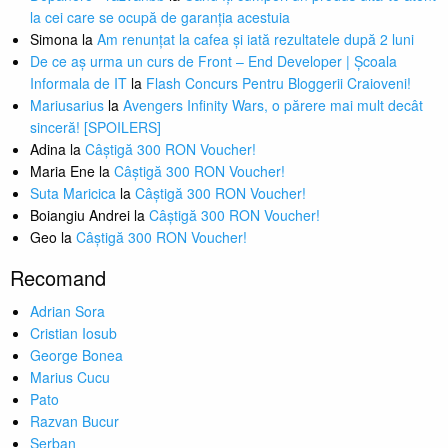
la cei care se ocupă de garanția acestuia
Simona
la
Am renunțat la cafea și iată rezultatele după 2 luni
De ce aș urma un curs de Front – End Developer | Școala
Informala de IT
la
Flash Concurs Pentru Bloggerii Craioveni!
Mariusarius
la
Avengers Infinity Wars, o părere mai mult decât
sinceră! [SPOILERS]
Adina
la
Câștigă 300 RON Voucher!
Maria Ene
la
Câștigă 300 RON Voucher!
Suta Maricica
la
Câștigă 300 RON Voucher!
Boiangiu Andrei
la
Câștigă 300 RON Voucher!
Geo
la
Câștigă 300 RON Voucher!
Recomand
Adrian Sora
Cristian Iosub
George Bonea
Marius Cucu
Pato
Razvan Bucur
Serban