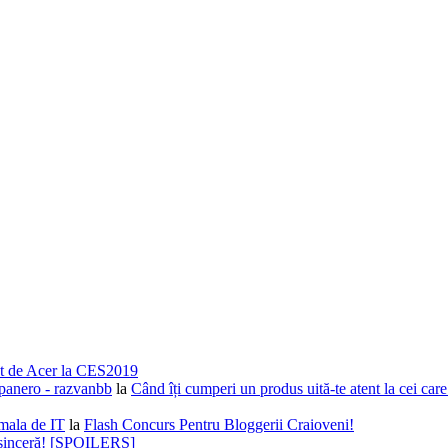
nsat de Acer la CES2019
epanero - razvanbb
la
Când îți cumperi un produs uită-te atent la cei car
mala de IT
la
Flash Concurs Pentru Bloggerii Craioveni!
t sinceră! [SPOILERS]