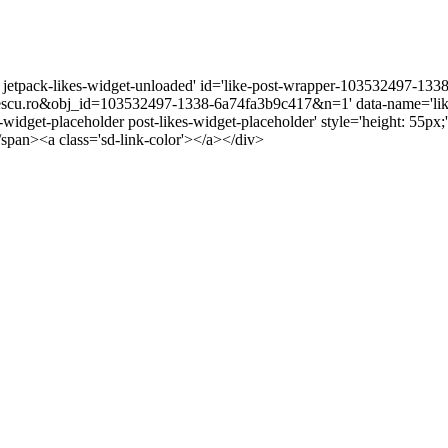
r jetpack-likes-widget-unloaded' id='like-post-wrapper-103532497-1338
cu.ro&obj_id=103532497-1338-6a74fa3b9c417&n=1' data-name='like-
s-widget-placeholder post-likes-widget-placeholder' style='height: 5
/span><a class='sd-link-color'></a></div>