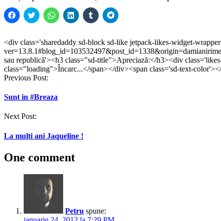
Dă
Dă
Dă
Dă
Dă
Dă
clic
clic
clic
clic
clic
clic
pentru
pentru
pentru
pentru
pentru
pentru
a
a
partajare
a
a
partajare
partaja
partaja
pe
partaja
partaja
pe
<div class='sharedaddy sd-block sd-like jetpack-likes-widget-wrappe
pe
pe
WhatsApp(Se
pe
pe
Telegram(Se
ver=13.8.1#blog_id=103532497&post_id=1338&origin=damianirimes
Facebook(Se
Twitter(Se
deschide
LinkedIn(Se
Tumblr(Se
deschide
deschide
deschide
într-
deschide
deschide
într-
sau republică'><h3 class="sd-title">Apreciază:</h3><div class='like
într-
într-
o
într-
într-
o
class="loading">Încarc...</span></div><span class='sd-text-color'><
o
o
fereastră
o
o
fereastră
Post
Previous Post:
fereastră
fereastră
nouă)
fereastră
fereastră
nouă)
nouă)
nouă)
nouă)
nouă)
navigation
Sunt in #Breaza
Next Post:
La multi ani Jaqueline !
One comment
Petru
spune:
ianuarie 24, 2012 la 7:29 PM