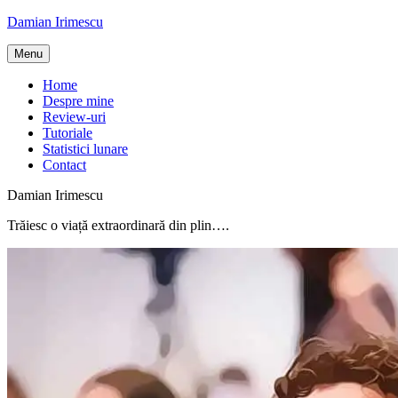
Skip
Damian Irimescu
to
content
Menu
Home
Despre mine
Review-uri
Tutoriale
Statistici lunare
Contact
Damian Irimescu
Trăiesc o viață extraordinară din plin….