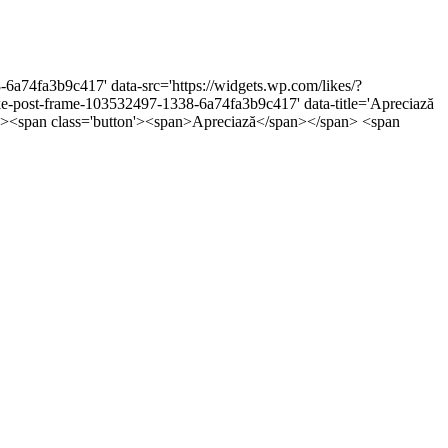
-6a74fa3b9c417' data-src='https://widgets.wp.com/likes/?
post-frame-103532497-1338-6a74fa3b9c417' data-title='Apreciază
5px;'><span class='button'><span>Apreciază</span></span> <span