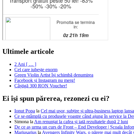
Ultimele articole
2 Ani [ … ]
Cel care iubește enorm
Green Violin Artist își schimbă denumirea
Facebook și Instagram nu merg!
Câștigă 300 RON Voucher!
Ei își spun părerea, rezonezi cu ei?
Ionut Popa
la
Cel mai ușor, subțire și ultra-business laptop la
Ce se-ntâmplă cu produsele voastre când ajung în service la D
Simona
la
Am renunțat la cafea și iată rezultatele după 2 luni
De ce aș urma un curs de Front – End Developer | Școala Infor
Mariusarius
la
Avengers Infinity Wars, o părere mai mult decâ