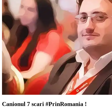
Canionul 7 scari #PrinRomania !