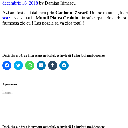
decembrie 16, 2018
by
Damian Irimescu
Azi am fost cu tatal meu prin
Canionul 7 scari!
Un loc minunat, incred
scari
este situat in
Muntii Piatra Craiului
, in subcarpatii de curbur
frumoasa zic eu ! Las pozele sa va zica totul !
Dacă ți s-a părut interesant articolul, te invit să-l distribui mai departe:
Dă
Dă
Dă
Dă
Dă
Dă
clic
clic
clic
clic
clic
clic
pentru
pentru
pentru
pentru
pentru
pentru
a
a
partajare
a
a
partajare
partaja
partaja
pe
partaja
partaja
pe
pe
pe
WhatsApp(Se
pe
pe
Telegram(Se
Apreciază:
Facebook(Se
Twitter(Se
deschide
LinkedIn(Se
Tumblr(Se
deschide
deschide
deschide
într-
deschide
deschide
într-
Încarc...
într-
într-
o
într-
într-
o
o
o
fereastră
o
o
fereastră
fereastră
fereastră
nouă)
fereastră
fereastră
nouă)
nouă)
nouă)
nouă)
nouă)
Dacă ți s-a părut interesant articolul, te invit să-l distribui mai departe: