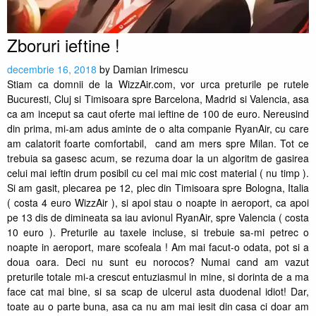
Zboruri ieftine !
decembrie 16, 2018
by
Damian Irimescu
Stiam ca domnii de la WizzAir.com, vor urca preturile pe rutele
Bucuresti, Cluj si Timisoara spre Barcelona, Madrid si Valencia, asa
ca am inceput sa caut oferte mai ieftine de 100 de euro. Nereusind
din prima, mi-am adus aminte de o alta companie RyanAir, cu care
am calatorit foarte comfortabil, cand am mers spre Milan. Tot ce
trebuia sa gasesc acum, se rezuma doar la un algoritm de gasirea
celui mai ieftin drum posibil cu cel mai mic cost material ( nu timp ).
Si am gasit, plecarea pe 12, plec din Timisoara spre Bologna, Italia
( costa 4 euro WizzAir ), si apoi stau o noapte in aeroport, ca apoi
pe 13 dis de dimineata sa iau avionul RyanAir, spre Valencia ( costa
10 euro ). Preturile au taxele incluse, si trebuie sa-mi petrec o
noapte in aeroport, mare scofeala ! Am mai facut-o odata, pot si a
doua oara. Deci nu sunt eu norocos? Numai cand am vazut
preturile totale mi-a crescut entuziasmul in mine, si dorinta de a ma
face cat mai bine, si sa scap de ulcerul asta duodenal idiot! Dar,
toate au o parte buna, asa ca nu am mai iesit din casa ci doar am