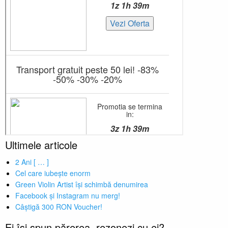
Ultimele articole
2 Ani [ … ]
Cel care iubește enorm
Green Violin Artist își schimbă denumirea
Facebook și Instagram nu merg!
Câștigă 300 RON Voucher!
Ei își spun părerea, rezonezi cu ei?