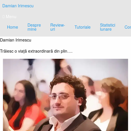
Skip
Damian Irimescu
to
content
Menu
Despre
Review-
Statistici
Home
Tutoriale
Con
mine
uri
lunare
Damian Irimescu
Trăiesc o viață extraordinară din plin….