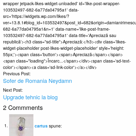
wrapper jetpack-likes-widget-unloaded' id='like-post-wrapper-
Facebook(Se
Twitter(Se
deschide
LinkedIn(Se
Tumblr(Se
deschide
deschide
deschide
într-
deschide
deschide
într-
103532497-682-6a77da04795a1' data-
într-
într-
o
într-
într-
o
o
o
fereastră
o
o
fereastră
src='https://widgets.wp.com/likes/?
fereastră
fereastră
nouă)
fereastră
fereastră
nouă)
ver=13.8.1#blog_id=103532497&post_id=682&origin=damianirimesc
nouă)
nouă)
nouă)
nouă)
682-6a77da04795a1&n=1' data-name='like-post-frame-
103532497-682-6a77da04795a1' data-title='Apreciază sau
republică'><h3 class="sd-title">Apreciază:</h3><div class='likes-
widget-placeholder post-likes-widget-placeholder' style='height:
55px;'><span class='button'><span>Apreciază</span></span>
<span class="loading">Încarc...</span></div><span class='sd-text-
color'></span><a class='sd-link-color'></a></div>
Post
Previous Post:
Sofer de Romania Neydamn
navigation
Next Post:
Upgrade tehnic la blog
2 Commments
cartus
spune: