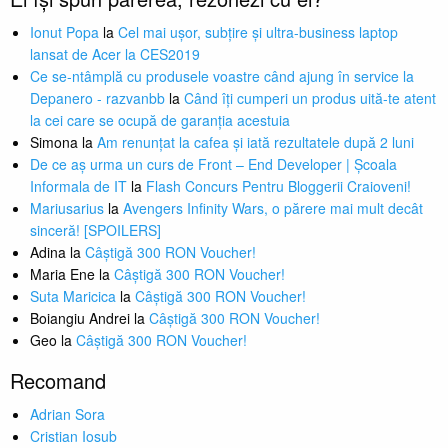
Ionut Popa
la
Cel mai ușor, subțire și ultra-business laptop
lansat de Acer la CES2019
Ce se-ntâmplă cu produsele voastre când ajung în service la
Depanero - razvanbb
la
Când îți cumperi un produs uită-te atent
la cei care se ocupă de garanția acestuia
Simona
la
Am renunțat la cafea și iată rezultatele după 2 luni
De ce aș urma un curs de Front – End Developer | Școala
Informala de IT
la
Flash Concurs Pentru Bloggerii Craioveni!
Mariusarius
la
Avengers Infinity Wars, o părere mai mult decât
sinceră! [SPOILERS]
Adina
la
Câștigă 300 RON Voucher!
Maria Ene
la
Câștigă 300 RON Voucher!
Suta Maricica
la
Câștigă 300 RON Voucher!
Boiangiu Andrei
la
Câștigă 300 RON Voucher!
Geo
la
Câștigă 300 RON Voucher!
Recomand
Adrian Sora
Cristian Iosub