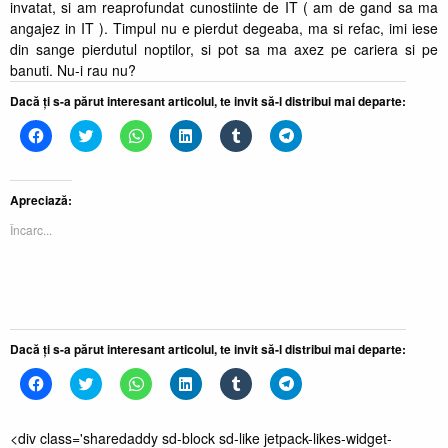
invatat, si am reaprofundat cunostiinte de IT ( am de gand sa ma
angajez in IT ). Timpul nu e pierdut degeaba, ma si refac, imi iese
din sange pierdutul noptilor, si pot sa ma axez pe cariera si pe
banuti. Nu-i rau nu?
Dacă ți s-a părut interesant articolul, te invit să-l distribui mai departe:
Dă
Dă
Dă
Dă
Dă
Dă
clic
clic
clic
clic
clic
clic
pentru
pentru
pentru
pentru
pentru
pentru
a
a
partajare
a
a
partajare
partaja
partaja
pe
partaja
partaja
pe
pe
pe
WhatsApp(Se
pe
pe
Telegram(Se
Apreciază:
Facebook(Se
Twitter(Se
deschide
LinkedIn(Se
Tumblr(Se
deschide
deschide
deschide
într-
deschide
deschide
într-
Încarc...
într-
într-
o
într-
într-
o
o
o
fereastră
o
o
fereastră
fereastră
fereastră
nouă)
fereastră
fereastră
nouă)
nouă)
nouă)
nouă)
nouă)
Dacă ți s-a părut interesant articolul, te invit să-l distribui mai departe:
Dă
Dă
Dă
Dă
Dă
Dă
clic
clic
clic
clic
clic
clic
pentru
pentru
pentru
pentru
pentru
pentru
a
a
partajare
a
a
partajare
partaja
partaja
pe
partaja
partaja
pe
<div class='sharedaddy sd-block sd-like jetpack-likes-widget-
pe
pe
WhatsApp(Se
pe
pe
Telegram(Se