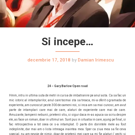
Si incepe…
decembrie 17, 2018
by
Damian Irimescu
24 – Gary Barlow Open road
Hmm, intru in ultima suta de metri in cursa de imbatranire pe anul asta. Ca sa fac un
mic istoric al intamplarilor, anul care tocmai sta sa treaca, mi-a oferit o gramada de
experienta, am cunoscut peste 300 de oameni noi, si inca am sa mai cunosc, am avut
parte de intamplari care mai de care, alaturi de experiente care mai de care.
Amuzante, tampenii nebunii, prietenii stiu, si sigur daca m-as apuca sa scriu despre
ele, as face un roman, doar in ultimul an. Sunt pus in situatia in care, ajung pe final, si
fac retrospectiva a tot ceea ce s-a intamplat. O parte din dorintele mele au fost
indeplinite, dar mai am o lista intreaga inaintea mea. Sper ca ziua mea sa fie ceva
special, nu am nevoie de nimic, doar de prietenii mei care sa mi fie alaturi ( vechi si