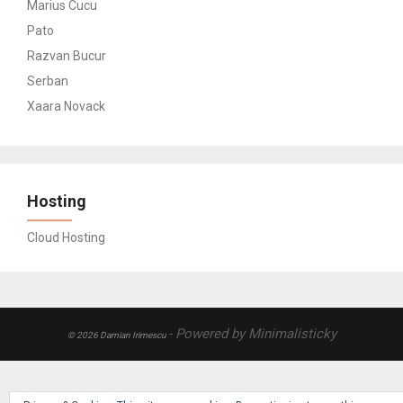
Marius Cucu
Pato
Razvan Bucur
Serban
Xaara Novack
Hosting
Cloud Hosting
- Powered by Minimalisticky
© 2026 Damian Irimescu