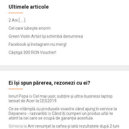
Ultimele articole
2 Ani [ … ]
Cel care iubește enorm
Green Violin Artist își schimbă denumirea
Facebook și Instagram nu merg!
Câștigă 300 RON Voucher!
Ei își spun părerea, rezonezi cu ei?
Ionut Popa
la
Cel mai ușor, subțire și ultra-business laptop
lansat de Acer la CES2019
Ce se-ntâmplă cu produsele voastre când ajung în service la
Depanero - razvanbb
la
Când îți cumperi un produs uită-te
atent la cei care se ocupă de garanția acestuia
Simona
la
Am renunțat la cafea și iată rezultatele după 2 luni