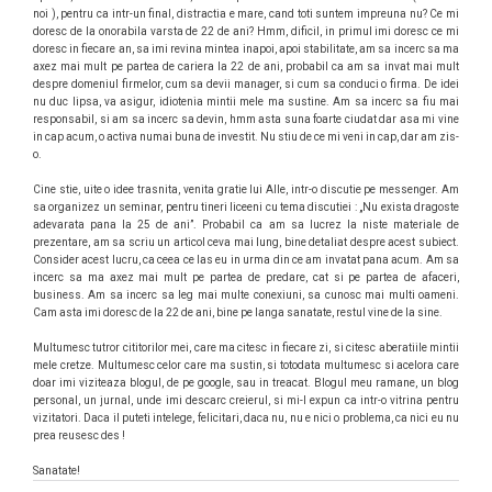
noi ), pentru ca intr-un final, distractia e mare, cand toti suntem impreuna nu? Ce mi
doresc de la onorabila varsta de 22 de ani? Hmm, dificil, in primul imi doresc ce mi
doresc in fiecare an, sa imi revina mintea inapoi, apoi stabilitate, am sa incerc sa ma
axez mai mult pe partea de cariera la 22 de ani, probabil ca am sa invat mai mult
despre domeniul firmelor, cum sa devii manager, si cum sa conduci o firma. De idei
nu duc lipsa, va asigur, idiotenia mintii mele ma sustine. Am sa incerc sa fiu mai
responsabil, si am sa incerc sa devin, hmm asta suna foarte ciudat dar asa mi vine
in cap acum, o activa numai buna de investit. Nu stiu de ce mi veni in cap, dar am zis-
o.
Cine stie, uite o idee trasnita, venita gratie lui Alle, intr-o discutie pe messenger. Am
sa organizez un seminar, pentru tineri liceeni cu tema discutiei : „Nu exista dragoste
adevarata pana la 25 de ani”. Probabil ca am sa lucrez la niste materiale de
prezentare, am sa scriu un articol ceva mai lung, bine detaliat despre acest subiect.
Consider acest lucru, ca ceea ce las eu in urma din ce am invatat pana acum. Am sa
incerc sa ma axez mai mult pe partea de predare, cat si pe partea de afaceri,
business. Am sa incerc sa leg mai multe conexiuni, sa cunosc mai multi oameni.
Cam asta imi doresc de la 22 de ani, bine pe langa sanatate, restul vine de la sine.
Multumesc tutror cititorilor mei, care ma citesc in fiecare zi, si citesc aberatiile mintii
mele cretze. Multumesc celor care ma sustin, si totodata multumesc si acelora care
doar imi viziteaza blogul, de pe google, sau in treacat. Blogul meu ramane, un blog
personal, un jurnal, unde imi descarc creierul, si mi-l expun ca intr-o vitrina pentru
vizitatori. Daca il puteti intelege, felicitari, daca nu, nu e nici o problema, ca nici eu nu
prea reusesc des !
Sanatate!