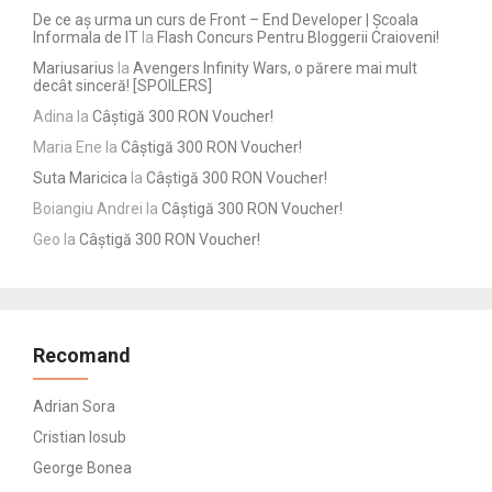
De ce aș urma un curs de Front – End Developer | Școala
Informala de IT
la
Flash Concurs Pentru Bloggerii Craioveni!
Mariusarius
la
Avengers Infinity Wars, o părere mai mult
decât sinceră! [SPOILERS]
Adina
la
Câștigă 300 RON Voucher!
Maria Ene
la
Câștigă 300 RON Voucher!
Suta Maricica
la
Câștigă 300 RON Voucher!
Boiangiu Andrei
la
Câștigă 300 RON Voucher!
Geo
la
Câștigă 300 RON Voucher!
Recomand
Adrian Sora
Cristian Iosub
George Bonea