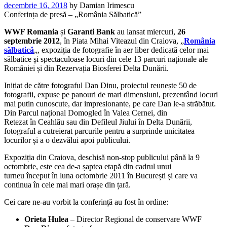
decembrie 16, 2018
by
Damian Irimescu
Conferința de presă – „România Sălbatică”
WWF Romania
și
Garanti Bank
au lansat miercuri,
26
septembrie 2012
, în Piata Mihai Viteazul din Craiova, „
România
sălbatică
„, expoziția de fotografie în aer liber dedicată celor mai
sălbatice și spectaculoase locuri din
cele 13 parcuri naționale ale
României și din Rezervația Biosferei Delta Dunării.
Inițiat de către fotograful Dan Dinu, proiectul reunește 50 de
fotografii, expuse pe panouri de mari dimensiuni, prezentând locuri
mai putin cunoscute, dar impresionante, pe care Dan le-a străbătut.
Din Parcul național Domogled în Valea Cernei, din
Retezat în Ceahlău sau din Defileul Jiului în Delta Dunării,
fotograful a cutreierat parcurile pentru a surprinde unicitatea
locurilor și a o dezvălui apoi publicului.
Expoziția din Craiova, deschisă non-stop publicului până la 9
octombrie, este cea de-a șaptea etapă din cadrul unui
turneu început în luna octombrie 2011 în București și care va
continua în cele mai mari orașe din țară.
Cei care ne-au vorbit la conferință au fost în ordine:
Orieta Hulea
– Director Regional de conservare WWF