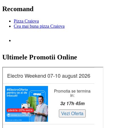
după:
Recomand
Pizza Craiova
Cea mai buna pizza Craiova
Ultimele Promotii Online