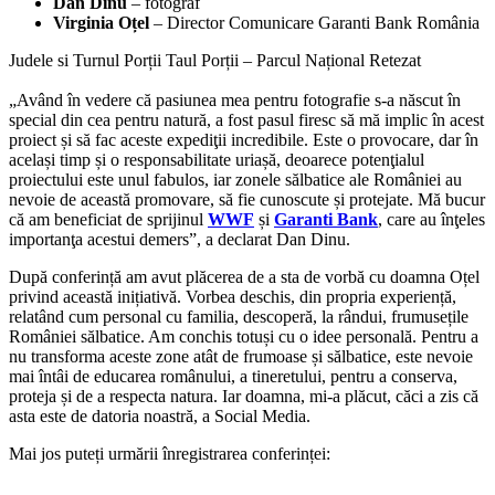
Dan Dinu
– fotograf
Virginia Oțel
– Director Comunicare Garanti Bank România
Judele si Turnul Porții Taul Porții – Parcul Național Retezat
„Având în vedere că pasiunea mea pentru fotografie s-a născut în
special din cea pentru natură, a fost pasul firesc să mă implic în acest
proiect și să fac aceste expediţii incredibile. Este o provocare, dar în
același timp și o responsabilitate uriașă, deoarece potenţialul
proiectului este unul fabulos, iar zonele sălbatice ale României au
nevoie de această promovare, să fie cunoscute și protejate. Mă bucur
că am beneficiat de sprijinul
WWF
și
Garanti Bank
, care au înţeles
importanţa acestui demers”, a declarat Dan Dinu.
După conferință am avut plăcerea de a sta de vorbă cu doamna Oțel
privind această inițiativă. Vorbea deschis, din propria experiență,
relatând cum personal cu familia, descoperă, la rândui, frumusețile
României sălbatice. Am conchis totuși cu o idee personală. Pentru a
nu transforma aceste zone atât de frumoase și sălbatice, este nevoie
mai întâi de educarea românului, a tineretului, pentru a conserva,
proteja și de a respecta natura. Iar doamna, mi-a plăcut, căci a zis că
asta este de datoria noastră, a Social Media.
Mai jos puteți urmării înregistrarea conferinței: