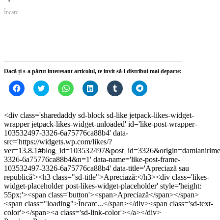
Facebook(Se
Twitter(Se
deschide
LinkedIn(Se
Tumblr(Se
deschide
deschide
deschide
într-
deschide
deschide
într-
Încarc...
într-
într-
o
într-
într-
o
o
o
fereastră
o
o
fereastră
fereastră
fereastră
nouă)
fereastră
fereastră
nouă)
nouă)
nouă)
nouă)
nouă)
Dacă ți s-a părut interesant articolul, te invit să-l distribui mai departe:
Dă
Dă
Dă
Dă
Dă
Dă
clic
clic
clic
clic
clic
clic
pentru
pentru
pentru
pentru
pentru
pentru
a
a
partajare
a
a
partajare
partaja
partaja
pe
partaja
partaja
pe
<div class='sharedaddy sd-block sd-like jetpack-likes-widget-
pe
pe
WhatsApp(Se
pe
pe
Telegram(Se
wrapper jetpack-likes-widget-unloaded' id='like-post-wrapper-
Facebook(Se
Twitter(Se
deschide
LinkedIn(Se
Tumblr(Se
deschide
deschide
deschide
într-
deschide
deschide
într-
103532497-3326-6a75776ca88b4' data-
într-
într-
o
într-
într-
o
src='https://widgets.wp.com/likes/?
o
o
fereastră
o
o
fereastră
ver=13.8.1#blog_id=103532497&post_id=3326&origin=damianirim
fereastră
fereastră
nouă)
fereastră
fereastră
nouă)
nouă)
nouă)
nouă)
nouă)
3326-6a75776ca88b4&n=1' data-name='like-post-frame-
103532497-3326-6a75776ca88b4' data-title='Apreciază sau
republică'><h3 class="sd-title">Apreciază:</h3><div class='likes-
widget-placeholder post-likes-widget-placeholder' style='height:
55px;'><span class='button'><span>Apreciază</span></span>
<span class="loading">Încarc...</span></div><span class='sd-text-
color'></span><a class='sd-link-color'></a></div>