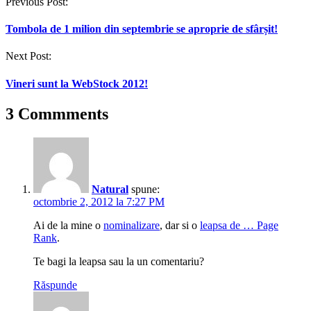
Post
Previous Post:
navigation
Tombola de 1 milion din septembrie se aproprie de sfârșit!
Next Post:
Vineri sunt la WebStock 2012!
3 Commments
Natural
spune:
octombrie 2, 2012 la 7:27 PM
Ai de la mine o
nominalizare
, dar si o
leapsa de … Page
Rank
.
Te bagi la leapsa sau la un comentariu?
Răspunde