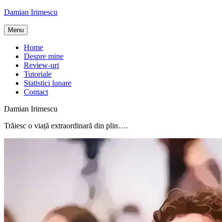
Skip
Damian Irimescu
to
content
Menu
Home
Despre mine
Review-uri
Tutoriale
Statistici lunare
Contact
Damian Irimescu
Trăiesc o viață extraordinară din plin….