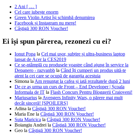
2 Ani [ … ]
Cel care iubește enorm
Green Violin Artist își schimbă denumirea
Facebook și Instagram nu merg!
Câștigă 300 RON Voucher!
Ei își spun părerea, rezonezi cu ei?
Ionut Popa
la
Cel mai ușor, subțire și ultra-business laptop
lansat de Acer la CES2019
Ce se-ntâmplă cu produsele voastre când ajung în service la
Depanero - razvanbb
la
Când îți cumperi un produs uită-te
atent la cei care se ocupă de garanția acestuia
Simona
la
Am renunțat la cafea și iată rezultatele după 2 luni
De ce aș urma un curs de Front – End Developer | Școala
Informala de IT
la
Flash Concurs Pentru Bloggerii Craioveni!
Mariusarius
la
Avengers Infinity Wars, o părere mai mult
decât sinceră! [SPOILERS]
Adina
la
Câștigă 300 RON Voucher!
Maria Ene
la
Câștigă 300 RON Voucher!
Suta Maricica
la
Câștigă 300 RON Voucher!
Boiangiu Andrei
la
Câștigă 300 RON Voucher!
Geo
la
Câștigă 300 RON Voucher!