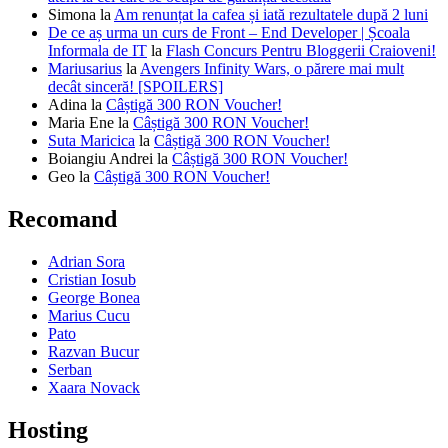
Simona
la
Am renunțat la cafea și iată rezultatele după 2 luni
De ce aș urma un curs de Front – End Developer | Școala
Informala de IT
la
Flash Concurs Pentru Bloggerii Craioveni!
Mariusarius
la
Avengers Infinity Wars, o părere mai mult
decât sinceră! [SPOILERS]
Adina
la
Câștigă 300 RON Voucher!
Maria Ene
la
Câștigă 300 RON Voucher!
Suta Maricica
la
Câștigă 300 RON Voucher!
Boiangiu Andrei
la
Câștigă 300 RON Voucher!
Geo
la
Câștigă 300 RON Voucher!
Recomand
Adrian Sora
Cristian Iosub
George Bonea
Marius Cucu
Pato
Razvan Bucur
Serban
Xaara Novack
Hosting