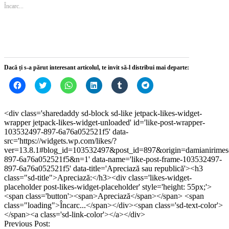
deschide
deschide
într-
deschide
deschide
într-
Încarc...
într-
într-
o
într-
într-
o
o
o
fereastră
o
o
fereastră
fereastră
fereastră
nouă)
fereastră
fereastră
nouă)
nouă)
nouă)
nouă)
nouă)
Dacă ți s-a părut interesant articolul, te invit să-l distribui mai departe:
Dă
Dă
Dă
Dă
Dă
Dă
clic
clic
clic
clic
clic
clic
pentru
pentru
pentru
pentru
pentru
pentru
a
a
partajare
a
a
partajare
partaja
partaja
pe
partaja
partaja
pe
<div class='sharedaddy sd-block sd-like jetpack-likes-widget-
pe
pe
WhatsApp(Se
pe
pe
Telegram(Se
wrapper jetpack-likes-widget-unloaded' id='like-post-wrapper-
Facebook(Se
Twitter(Se
deschide
LinkedIn(Se
Tumblr(Se
deschide
deschide
deschide
într-
deschide
deschide
într-
103532497-897-6a76a052521f5' data-
într-
într-
o
într-
într-
o
src='https://widgets.wp.com/likes/?
o
o
fereastră
o
o
fereastră
ver=13.8.1#blog_id=103532497&post_id=897&origin=damianirime
fereastră
fereastră
nouă)
fereastră
fereastră
nouă)
nouă)
nouă)
nouă)
nouă)
897-6a76a052521f5&n=1' data-name='like-post-frame-103532497-
897-6a76a052521f5' data-title='Apreciază sau republică'><h3
class="sd-title">Apreciază:</h3><div class='likes-widget-
placeholder post-likes-widget-placeholder' style='height: 55px;'>
<span class='button'><span>Apreciază</span></span> <span
class="loading">Încarc...</span></div><span class='sd-text-color'>
</span><a class='sd-link-color'></a></div>
Post
Previous Post: