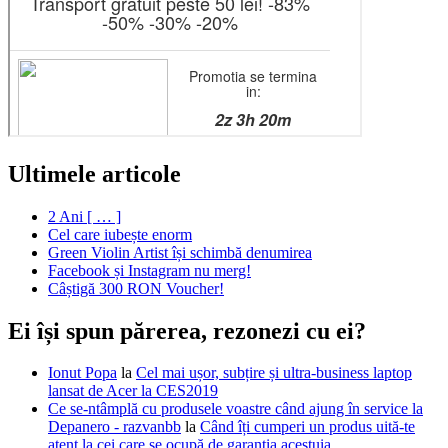
Ultimele articole
2 Ani [ … ]
Cel care iubește enorm
Green Violin Artist își schimbă denumirea
Facebook și Instagram nu merg!
Câștigă 300 RON Voucher!
Ei își spun părerea, rezonezi cu ei?
Ionut Popa
la
Cel mai ușor, subțire și ultra-business laptop
lansat de Acer la CES2019
Ce se-ntâmplă cu produsele voastre când ajung în service la
Depanero - razvanbb
la
Când îți cumperi un produs uită-te
atent la cei care se ocupă de garanția acestuia