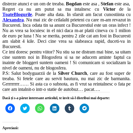
distreze atunci e un om de treaba.
Bogdan
este asa ,
Stefan
este asa,
Regret ca nu am putut sa ma intalnesc cu
Victor
de la
ToateBlogurile
. Poate alta data. In sfarsit am facut cunostiinta cu
Alexandra
. Nu mai zic de ceilalalti prieteni cu care m-am revazut in
Bucuresti. Inca odata tin sa anunt ca Bucurestiul este un oras infect !
Nu as vrea sa locuiesc in el nici daca m-ar platii cineva cu 1 milion
de euro pe luna ! Nu se merita, pentru 2 zile cat am fost in Bucuresti
am slabit 4 kile. Deci cine vrea sa slabeasca rapid, duceti-va in
Bucuresti.
Ce imi doresc pentru viitor? Nu stiu sa ne distram mai bine, sa uitam
cine suntem noi in Blogosfera si sa ne aducem aminte faptul ca
inainte de bloggeri suntem oameni ! Si comunicam si socializam la
nivel de oameni, nu de blogosfera.
P.S: Salut bodyguarzii de la
Silver Church
, care au fost super de
treaba. Si fetele care au servit bautura, nu mai zic de barmanita.
Grrrrrrrrr…… Si asta ca o subnota, as fi vrut sa reintalnesc o fata pe
care am intalnit-o intr-o statie de autobuz… pacat….
Dacă ți s-a părut interesant articolul, te invit să-l distribui mai departe:
Dă
Dă
Dă
Dă
Dă
Dă
clic
clic
clic
clic
clic
clic
pentru
pentru
pentru
pentru
pentru
pentru
a
a
partajare
a
a
partajare
partaja
partaja
pe
partaja
partaja
pe
pe
pe
WhatsApp(Se
pe
pe
Telegram(Se
Apreciază:
Facebook(Se
Twitter(Se
deschide
LinkedIn(Se
Tumblr(Se
deschide