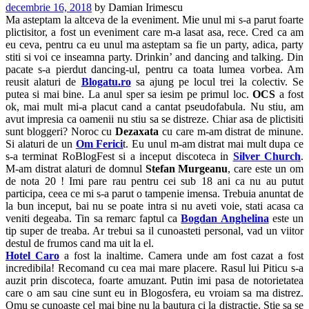
decembrie 16, 2018
by
Damian Irimescu
Ma asteptam la altceva de la eveniment. Mie unul mi s-a parut foarte
plictisitor, a fost un eveniment care m-a lasat asa, rece. Cred ca am
eu ceva, pentru ca eu unul ma asteptam sa fie un party, adica, party
stiti si voi ce inseamna party. Drinkin’ and dancing and talking. Din
pacate s-a pierdut dancing-ul, pentru ca toata lumea vorbea. Am
reusit alaturi de
Blogatu.ro
sa ajung pe locul trei la colectiv. Se
putea si mai bine. La anul sper sa iesim pe primul loc.
OCS
a fost
ok, mai mult mi-a placut cand a cantat pseudofabula. Nu stiu, am
avut impresia ca oamenii nu stiu sa se distreze. Chiar asa de plictisiti
sunt bloggeri? Noroc cu
Dezaxata
cu care m-am distrat de minune.
Si alaturi de un
Om Ferici
t. Eu unul m-am distrat mai mult dupa ce
s-a terminat RoBlogFest si a inceput discoteca in
Silver Church
.
M-am distrat alaturi de domnul
Stefan Murgeanu
, care este un om
de nota 20 ! Imi pare rau pentru cei sub 18 ani ca nu au putut
participa, ceea ce mi s-a parut o tampenie imensa. Trebuia anuntat de
la bun inceput, bai nu se poate intra si nu aveti voie, stati acasa ca
veniti degeaba. Tin sa remarc faptul ca
Bogdan Anghelina
este un
tip super de treaba. Ar trebui sa il cunoasteti personal, vad un viitor
destul de frumos cand ma uit la el.
Hotel Caro
a fost la inaltime. Camera unde am fost cazat a fost
incredibila! Recomand cu cea mai mare placere. Rasul lui Piticu s-a
auzit prin discoteca, foarte amuzant. Putin imi pasa de notorietatea
care o am sau cine sunt eu in Blogosfera, eu vroiam sa ma distrez.
Omu se cunoaste cel mai bine nu la bautura ci la distractie. Stie sa se