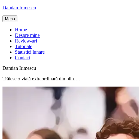
Skip
Damian Irimescu
to
content
Menu
Home
Despre mine
Review-uri
Tutoriale
Statistici lunare
Contact
Damian Irimescu
Trăiesc o viață extraordinară din plin….