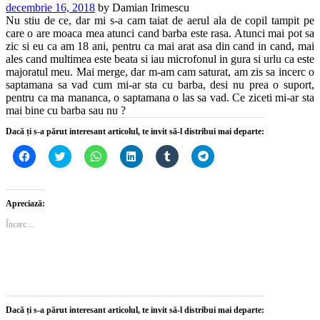
decembrie 16, 2018
by
Damian Irimescu
Nu stiu de ce, dar mi s-a cam taiat de aerul ala de copil tampit pe
care o are moaca mea atunci cand barba este rasa. Atunci mai pot sa
zic si eu ca am 18 ani, pentru ca mai arat asa din cand in cand, mai
ales cand multimea este beata si iau microfonul in gura si urlu ca este
majoratul meu. Mai merge, dar m-am cam saturat, am zis sa incerc o
saptamana sa vad cum mi-ar sta cu barba, desi nu prea o suport,
pentru ca ma mananca, o saptamana o las sa vad. Ce ziceti mi-ar sta
mai bine cu barba sau nu ?
Dacă ți s-a părut interesant articolul, te invit să-l distribui mai departe:
Dă
Dă
Dă
Dă
Dă
Dă
clic
clic
clic
clic
clic
clic
pentru
pentru
pentru
pentru
pentru
pentru
a
a
partajare
a
a
partajare
partaja
partaja
pe
partaja
partaja
pe
pe
pe
WhatsApp(Se
pe
pe
Telegram(Se
Apreciază:
Facebook(Se
Twitter(Se
deschide
LinkedIn(Se
Tumblr(Se
deschide
deschide
deschide
într-
deschide
deschide
într-
Încarc...
într-
într-
o
într-
într-
o
o
o
fereastră
o
o
fereastră
fereastră
fereastră
nouă)
fereastră
fereastră
nouă)
nouă)
nouă)
nouă)
nouă)
Dacă ți s-a părut interesant articolul, te invit să-l distribui mai departe: