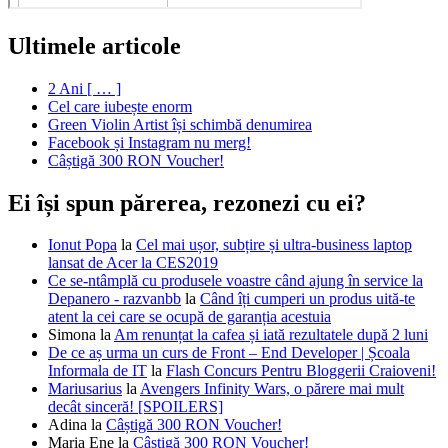
Ultimele articole
2 Ani [ … ]
Cel care iubește enorm
Green Violin Artist își schimbă denumirea
Facebook și Instagram nu merg!
Câștigă 300 RON Voucher!
Ei își spun părerea, rezonezi cu ei?
Ionut Popa
la
Cel mai ușor, subțire și ultra-business laptop
lansat de Acer la CES2019
Ce se-ntâmplă cu produsele voastre când ajung în service la
Depanero - razvanbb
la
Când îți cumperi un produs uită-te
atent la cei care se ocupă de garanția acestuia
Simona
la
Am renunțat la cafea și iată rezultatele după 2 luni
De ce aș urma un curs de Front – End Developer | Școala
Informala de IT
la
Flash Concurs Pentru Bloggerii Craioveni!
Mariusarius
la
Avengers Infinity Wars, o părere mai mult
decât sinceră! [SPOILERS]
Adina
la
Câștigă 300 RON Voucher!
Maria Ene
la
Câștigă 300 RON Voucher!