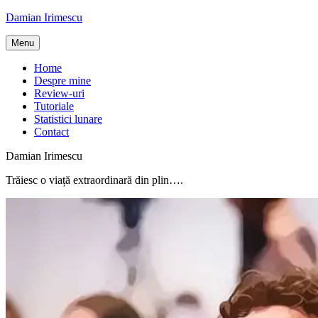
Skip
Damian Irimescu
to
content
Menu
Home
Despre mine
Review-uri
Tutoriale
Statistici lunare
Contact
Damian Irimescu
Trăiesc o viață extraordinară din plin….