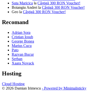
Suta Maricica
la
Câștigă 300 RON Voucher!
Boiangiu Andrei
la
Câștigă 300 RON Voucher!
Geo
la
Câștigă 300 RON Voucher!
Recomand
Adrian Sora
Cristian Iosub
George Bonea
Marius Cucu
Pato
Razvan Bucur
Serban
Xaara Novack
Hosting
Cloud Hosting
© 2026 Damian Irimescu
- Powered by Minimalisticky