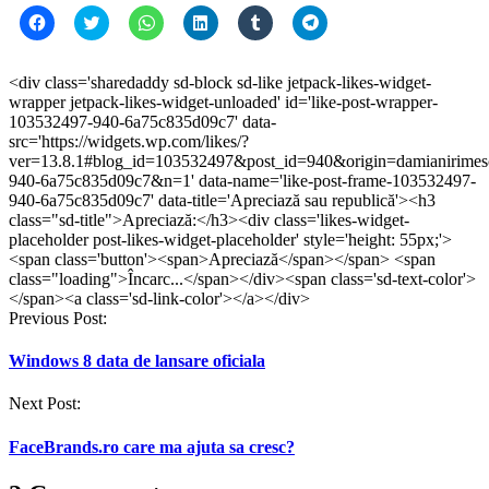
Dă
Dă
Dă
Dă
Dă
Dă
clic
clic
clic
clic
clic
clic
pentru
pentru
pentru
pentru
pentru
pentru
a
a
partajare
a
a
partajare
partaja
partaja
pe
partaja
partaja
pe
<div class='sharedaddy sd-block sd-like jetpack-likes-widget-
pe
pe
WhatsApp(Se
pe
pe
Telegram(Se
wrapper jetpack-likes-widget-unloaded' id='like-post-wrapper-
Facebook(Se
Twitter(Se
deschide
LinkedIn(Se
Tumblr(Se
deschide
deschide
deschide
într-
deschide
deschide
într-
103532497-940-6a75c835d09c7' data-
într-
într-
o
într-
într-
o
src='https://widgets.wp.com/likes/?
o
o
fereastră
o
o
fereastră
ver=13.8.1#blog_id=103532497&post_id=940&origin=damianirime
fereastră
fereastră
nouă)
fereastră
fereastră
nouă)
nouă)
nouă)
nouă)
nouă)
940-6a75c835d09c7&n=1' data-name='like-post-frame-103532497-
940-6a75c835d09c7' data-title='Apreciază sau republică'><h3
class="sd-title">Apreciază:</h3><div class='likes-widget-
placeholder post-likes-widget-placeholder' style='height: 55px;'>
<span class='button'><span>Apreciază</span></span> <span
class="loading">Încarc...</span></div><span class='sd-text-color'>
</span><a class='sd-link-color'></a></div>
Post
Previous Post:
navigation
Windows 8 data de lansare oficiala
Next Post:
FaceBrands.ro care ma ajuta sa cresc?