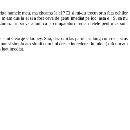
iga numele meu, ma cheama la el ? Ei si mi-au trecut prin fata ochilor
i m-am dus la el si a fost ceva de genu imediat pe loc, asta e ! Si sa nu
ostumu. Tin sa va anunt ca la cumparaturi ma iau fetele pentru ca sunt
ca sunt George Clooney. Sau, daca-mi las parul asa lung cum e el, si as
t pur si simplu am simtit cum imi creste increderea in mine ( oricum am
m luat imediat.