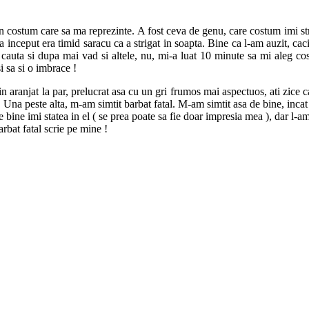
 costum care sa ma reprezinte. A fost ceva de genu, care costum imi str
 inceput era timid saracu ca a strigat in soapta. Bine ca l-am auzit, cac
i cauta si dupa mai vad si altele, nu, mi-a luat 10 minute sa mi aleg c
i sa si o imbrace !
n aranjat la par, prelucrat asa cu un gri frumos mai aspectuos, ati zice 
 Una peste alta, m-am simtit barbat fatal. M-am simtit asa de bine, inca
 bine imi statea in el ( se prea poate sa fie doar impresia mea ), dar l-a
arbat fatal scrie pe mine !