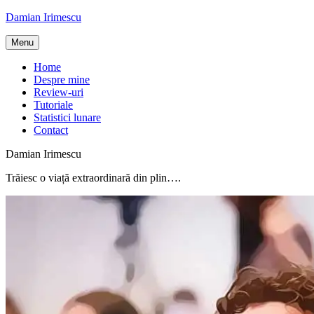
Skip
Damian Irimescu
to
content
Menu
Home
Despre mine
Review-uri
Tutoriale
Statistici lunare
Contact
Damian Irimescu
Trăiesc o viață extraordinară din plin….