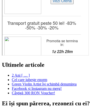
Ultimele articole
2 Ani [ … ]
Cel care iubește enorm
Green Violin Artist își schimbă denumirea
Facebook și Instagram nu merg!
Câștigă 300 RON Voucher!
Ei își spun părerea, rezonezi cu ei?