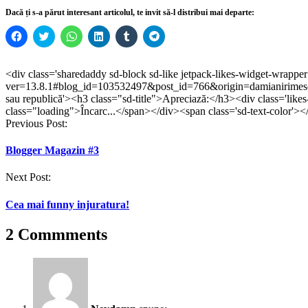
Dacă ți s-a părut interesant articolul, te invit să-l distribui mai departe:
Dă
Dă
Dă
Dă
Dă
Dă
clic
clic
clic
clic
clic
clic
pentru
pentru
pentru
pentru
pentru
pentru
a
a
partajare
a
a
partajare
partaja
partaja
pe
partaja
partaja
pe
<div class='sharedaddy sd-block sd-like jetpack-likes-widget-wrappe
pe
pe
WhatsApp(Se
pe
pe
Telegram(Se
ver=13.8.1#blog_id=103532497&post_id=766&origin=damianirimesc
Facebook(Se
Twitter(Se
deschide
LinkedIn(Se
Tumblr(Se
deschide
deschide
deschide
într-
deschide
deschide
într-
sau republică'><h3 class="sd-title">Apreciază:</h3><div class='like
într-
într-
o
într-
într-
o
class="loading">Încarc...</span></div><span class='sd-text-color'><
o
o
fereastră
o
o
fereastră
Post
Previous Post:
fereastră
fereastră
nouă)
fereastră
fereastră
nouă)
nouă)
nouă)
nouă)
nouă)
navigation
Blogger Magazin #3
Next Post:
Cea mai funny injuratura!
2 Commments