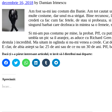
decembrie 16, 2018
by
Damian Irimescu
Am fost sa-mi iau costum din Banie. Am tot cautat un
multe costume, dar unul m-a strigat. Bine recunosc, la
credeti ca fac cum fac fetele, de stau si probeaza, s
singurul barbat care dezbraca in mintea sa o femeie, s
Si mi-am pus costumu pe mine, la probat. Pff, cu puti
umbla un pic sa il aranjez, as aduce cu Richard Gere.
destula ) incredibil. Ma uitam in oglinda si nu-mi venea a crede. Cat de
E clar, de abia astept sa fac 25 de ani sau de ce nu un 30 de ani. Pff, b
Dacă ți s-a părut interesant articolul, te invit să-l distribui mai departe:
Dă
Dă
Dă
Dă
Dă
Dă
clic
clic
clic
clic
clic
clic
pentru
pentru
pentru
pentru
pentru
pentru
a
a
partajare
a
a
partajare
partaja
partaja
pe
partaja
partaja
pe
pe
pe
WhatsApp(Se
pe
pe
Telegram(Se
Apreciază:
Facebook(Se
Twitter(Se
deschide
LinkedIn(Se
Tumblr(Se
deschide
deschide
deschide
într-
deschide
deschide
într-
Încarc...
într-
într-
o
într-
într-
o
o
o
fereastră
o
o
fereastră
fereastră
fereastră
nouă)
fereastră
fereastră
nouă)
nouă)
nouă)
nouă)
nouă)