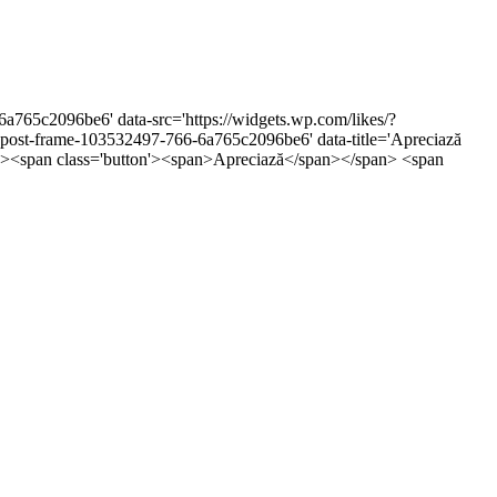
6a765c2096be6' data-src='https://widgets.wp.com/likes/?
st-frame-103532497-766-6a765c2096be6' data-title='Apreciază
5px;'><span class='button'><span>Apreciază</span></span> <span