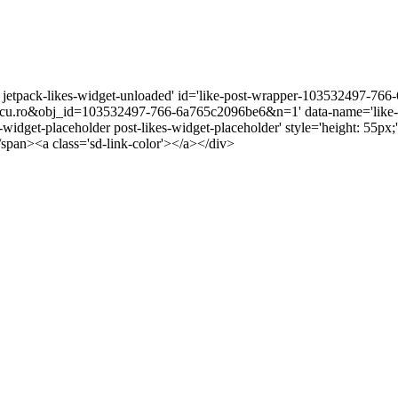
r jetpack-likes-widget-unloaded' id='like-post-wrapper-103532497-766-
u.ro&obj_id=103532497-766-6a765c2096be6&n=1' data-name='like-po
s-widget-placeholder post-likes-widget-placeholder' style='height: 5
/span><a class='sd-link-color'></a></div>