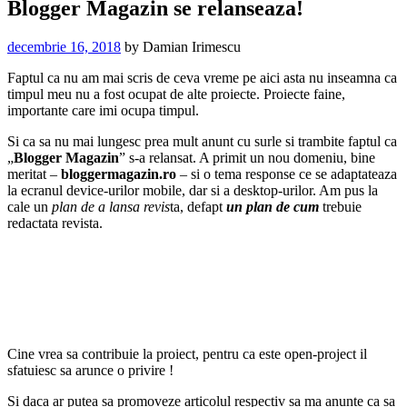
Blogger Magazin se relanseaza!
decembrie 16, 2018
by
Damian Irimescu
Faptul ca nu am mai scris de ceva vreme pe aici asta nu inseamna ca
timpul meu nu a fost ocupat de alte proiecte. Proiecte faine,
importante care imi ocupa timpul.
Si ca sa nu mai lungesc prea mult anunt cu surle si trambite faptul ca
„
Blogger Magazin
” s-a relansat. A primit un nou domeniu, bine
meritat –
bloggermagazin.ro
– si o tema response ce se adaptateaza
la ecranul device-urilor mobile, dar si a desktop-urilor. Am pus la
cale un
plan de a lansa revis
ta, defapt
un plan de cum
trebuie
redactata revista.
Cine vrea sa contribuie la proiect, pentru ca este open-project il
sfatuiesc sa arunce o privire
!
Si daca ar putea sa promoveze articolul respectiv sa ma anunte ca sa