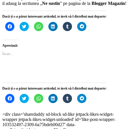
il adaug la sectiunea „
Ne sustin
” pe pagina de la
Blogger Magazin
!
Dacă ți s-a părut interesant articolul, te invit să-l distribui mai departe:
Dă
Dă
Dă
Dă
Dă
Dă
clic
clic
clic
clic
clic
clic
pentru
pentru
pentru
pentru
pentru
pentru
a
a
partajare
a
a
partajare
partaja
partaja
pe
partaja
partaja
pe
pe
pe
WhatsApp(Se
pe
pe
Telegram(Se
Apreciază:
Facebook(Se
Twitter(Se
deschide
LinkedIn(Se
Tumblr(Se
deschide
deschide
deschide
într-
deschide
deschide
într-
Încarc...
într-
într-
o
într-
într-
o
o
o
fereastră
o
o
fereastră
fereastră
fereastră
nouă)
fereastră
fereastră
nouă)
nouă)
nouă)
nouă)
nouă)
Dacă ți s-a părut interesant articolul, te invit să-l distribui mai departe:
Dă
Dă
Dă
Dă
Dă
Dă
clic
clic
clic
clic
clic
clic
pentru
pentru
pentru
pentru
pentru
pentru
a
a
partajare
a
a
partajare
partaja
partaja
pe
partaja
partaja
pe
<div class='sharedaddy sd-block sd-like jetpack-likes-widget-
pe
pe
WhatsApp(Se
pe
pe
Telegram(Se
wrapper jetpack-likes-widget-unloaded' id='like-post-wrapper-
Facebook(Se
Twitter(Se
deschide
LinkedIn(Se
Tumblr(Se
deschide
deschide
deschide
într-
deschide
deschide
într-
103532497-2309-6a75bdeb00d27' data-
într-
într-
o
într-
într-
o