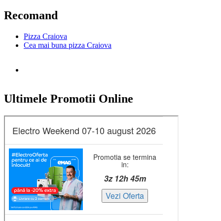
după:
Recomand
Pizza Craiova
Cea mai buna pizza Craiova
Ultimele Promotii Online