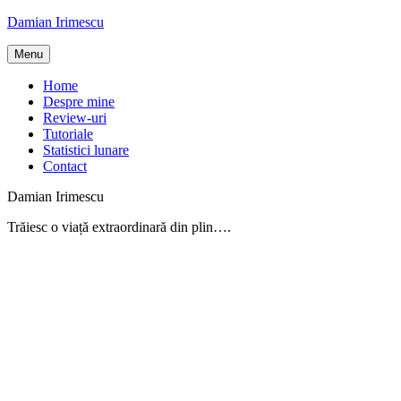
Skip
Damian Irimescu
to
content
Menu
Home
Despre mine
Review-uri
Tutoriale
Statistici lunare
Contact
Damian Irimescu
Trăiesc o viață extraordinară din plin….