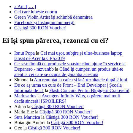
2 Ani [ … ]
Cel care iubește enorm
Green Violin Artist își schimbă denumirea
Facebook și Instagram nu merg!
Câștigă 300 RON Voucher!
Ei își spun părerea, rezonezi cu ei?
Ionut Popa
la
Cel mai ușor, subțire și ultra-business laptop
lansat de Acer la CES2019
Ce se-ntâmplă cu produsele voastre când ajung în service la
Depanero - razvanbb
la
Când îți cumperi un produs uită-te
atent la cei care se ocupă de garanția acestuia
Simona
la
Am renunțat la cafea și iată rezultatele după 2 luni
De ce aș urma un curs de Front – End Developer | Școala
Informala de IT
la
Flash Concurs Pentru Bloggerii Craioveni!
Mariusarius
la
Avengers Infinity Wars, o părere mai mult
decât sinceră! [SPOILERS]
Adina
la
Câștigă 300 RON Voucher!
Maria Ene
la
Câștigă 300 RON Voucher!
Suta Maricica
la
Câștigă 300 RON Voucher!
Boiangiu Andrei
la
Câștigă 300 RON Voucher!
Geo
la
Câștigă 300 RON Voucher!