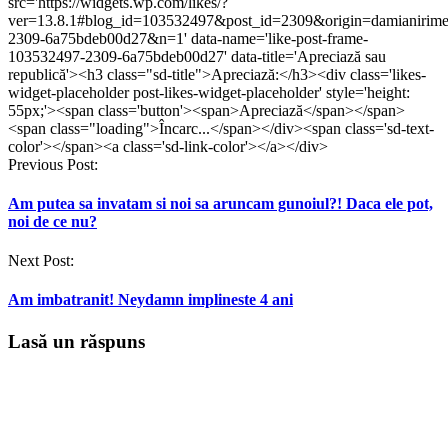
src='https://widgets.wp.com/likes/?
o
o
fereastră
o
o
fereastră
ver=13.8.1#blog_id=103532497&post_id=2309&origin=damianirim
fereastră
fereastră
nouă)
fereastră
fereastră
nouă)
nouă)
nouă)
nouă)
nouă)
2309-6a75bdeb00d27&n=1' data-name='like-post-frame-
103532497-2309-6a75bdeb00d27' data-title='Apreciază sau
republică'><h3 class="sd-title">Apreciază:</h3><div class='likes-
widget-placeholder post-likes-widget-placeholder' style='height:
55px;'><span class='button'><span>Apreciază</span></span>
<span class="loading">Încarc...</span></div><span class='sd-text-
color'></span><a class='sd-link-color'></a></div>
Post
Previous Post:
navigation
Am putea sa invatam si noi sa aruncam gunoiul?! Daca ele pot,
noi de ce nu?
Next Post:
Am imbatranit! Neydamn implineste 4 ani
Lasă un răspuns