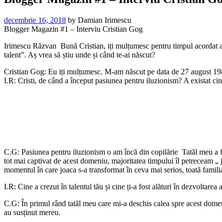
decembrie 16, 2018
by
Damian Irimescu
Blogger Magazin #1 – Interviu Cristian Gog
Irimescu Răzvan Bună Cristian, iți mulțumesc pentru timpul acordat aces
talent”. Aș vrea să știu unde și când te-ai născut?
Cristian Gog: Eu iți mulțumesc. M-am născut pe data de 27 august 1981
I.R: Cristi, de când a început pasiunea pentru iluzionism? A existat cin
C.G: Pasiunea pentru iluzionism o am încă din copilărie Tatăl meu a fo
tot mai captivat de acest domeniu, majoritatea timpului îl petreceam „
momentul în care joaca s-a transformat în ceva mai serios, toată familia
I.R: Cine a crezut în talentul tău și cine ți-a fost alături în dezvoltarea 
C.G: În primul rând tatăl meu care mi-a deschis calea spre acest domeni
au susținut mereu.