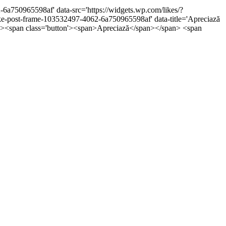
-6a750965598af' data-src='https://widgets.wp.com/likes/?
post-frame-103532497-4062-6a750965598af' data-title='Apreciază
5px;'><span class='button'><span>Apreciază</span></span> <span