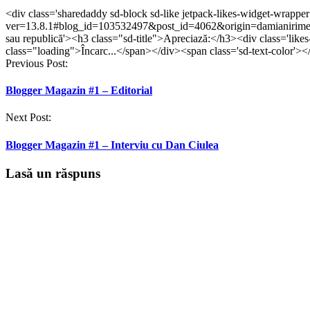
a
a
partajare
a
a
partajare
partaja
partaja
pe
partaja
partaja
pe
<div class='sharedaddy sd-block sd-like jetpack-likes-widget-wrappe
pe
pe
WhatsApp(Se
pe
pe
Telegram(Se
ver=13.8.1#blog_id=103532497&post_id=4062&origin=damianirimes
Facebook(Se
Twitter(Se
deschide
LinkedIn(Se
Tumblr(Se
deschide
deschide
deschide
într-
deschide
deschide
într-
sau republică'><h3 class="sd-title">Apreciază:</h3><div class='like
într-
într-
o
într-
într-
o
class="loading">Încarc...</span></div><span class='sd-text-color'><
o
o
fereastră
o
o
fereastră
Post
Previous Post:
fereastră
fereastră
nouă)
fereastră
fereastră
nouă)
nouă)
nouă)
nouă)
nouă)
navigation
Blogger Magazin #1 – Editorial
Next Post:
Blogger Magazin #1 – Interviu cu Dan Ciulea
Lasă un răspuns