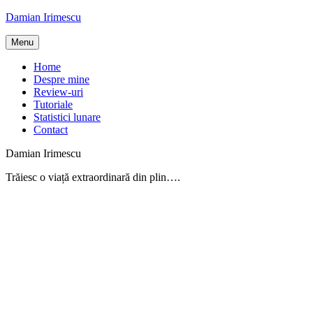
Skip
Damian Irimescu
to
content
Menu
Home
Despre mine
Review-uri
Tutoriale
Statistici lunare
Contact
Damian Irimescu
Trăiesc o viață extraordinară din plin….