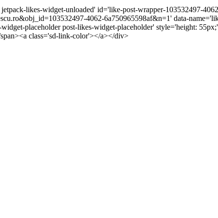
r jetpack-likes-widget-unloaded' id='like-post-wrapper-103532497-4062
cu.ro&obj_id=103532497-4062-6a750965598af&n=1' data-name='like-
s-widget-placeholder post-likes-widget-placeholder' style='height: 5
/span><a class='sd-link-color'></a></div>