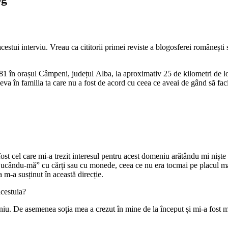
tui interviu. Vreau ca cititorii primei reviste a blogosferei românești s
 în orașul Câmpeni, județul Alba, la aproximativ 25 de kilometri de loc
eva în familia ta care nu a fost de acord cu ceea ce aveai de gând să faci
st cel care mi-a trezit interesul pentru acest domeniu arătându mi niște
 jucându-mă” cu cărți sau cu monede, ceea ce nu era tocmai pe placul ma
 m-a susținut în această direcție.
acestuia?
u. De asemenea soția mea a crezut în mine de la început și mi-a fost mer