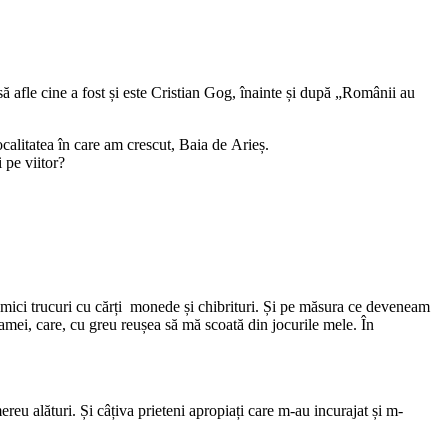
ă afle cine a fost și este Cristian Gog, înainte și după „Românii au
alitatea în care am crescut, Baia de Arieș.
 pe viitor?
 mici trucuri cu cărți monede și chibrituri. Și pe măsura ce deveneam
mei, care, cu greu reușea să mă scoată din jocurile mele. În
eu alături. Și câțiva prieteni apropiați care m-au incurajat și m-