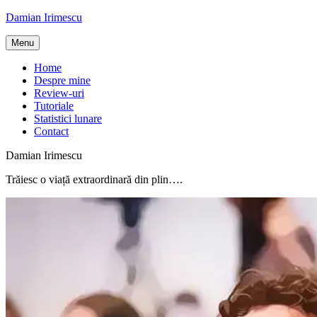
Skip
Damian Irimescu
to
content
Menu
Home
Despre mine
Review-uri
Tutoriale
Statistici lunare
Contact
Damian Irimescu
Trăiesc o viață extraordinară din plin….