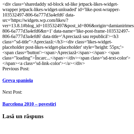
partaja
partaja
pe
partaja
partaja
pe
<div class='sharedaddy sd-block sd-like jetpack-likes-widget-
pe
pe
WhatsApp(Se
pe
pe
Telegram(Se
wrapper jetpack-likes-widget-unloaded' id='like-post-wrapper-
Facebook(Se
Twitter(Se
deschide
LinkedIn(Se
Tumblr(Se
deschide
deschide
deschide
într-
deschide
deschide
într-
103532497-806-6a777d3a4efd6' data-
într-
într-
o
într-
într-
o
src='https://widgets.wp.com/likes/?
o
o
fereastră
o
o
fereastră
ver=13.8.1#blog_id=103532497&post_id=806&origin=damianirime
fereastră
fereastră
nouă)
fereastră
fereastră
nouă)
nouă)
nouă)
nouă)
nouă)
806-6a777d3a4efd6&n=1' data-name='like-post-frame-103532497-
806-6a777d3a4efd6' data-title='Apreciază sau republică'><h3
class="sd-title">Apreciază:</h3><div class='likes-widget-
placeholder post-likes-widget-placeholder' style='height: 55px;'>
<span class='button'><span>Apreciază</span></span> <span
class="loading">Încarc...</span></div><span class='sd-text-color'>
</span><a class='sd-link-color'></a></div>
Post
Previous Post:
navigation
Greva spaniola
Next Post:
Barcelona 2010 – povestiri
Lasă un răspuns