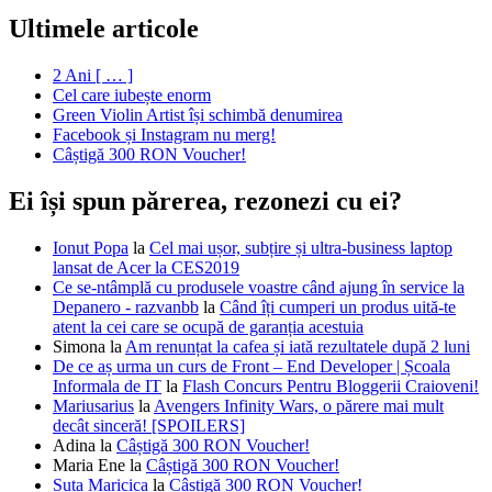
Ultimele articole
2 Ani [ … ]
Cel care iubește enorm
Green Violin Artist își schimbă denumirea
Facebook și Instagram nu merg!
Câștigă 300 RON Voucher!
Ei își spun părerea, rezonezi cu ei?
Ionut Popa
la
Cel mai ușor, subțire și ultra-business laptop
lansat de Acer la CES2019
Ce se-ntâmplă cu produsele voastre când ajung în service la
Depanero - razvanbb
la
Când îți cumperi un produs uită-te
atent la cei care se ocupă de garanția acestuia
Simona
la
Am renunțat la cafea și iată rezultatele după 2 luni
De ce aș urma un curs de Front – End Developer | Școala
Informala de IT
la
Flash Concurs Pentru Bloggerii Craioveni!
Mariusarius
la
Avengers Infinity Wars, o părere mai mult
decât sinceră! [SPOILERS]
Adina
la
Câștigă 300 RON Voucher!
Maria Ene
la
Câștigă 300 RON Voucher!
Suta Maricica
la
Câștigă 300 RON Voucher!