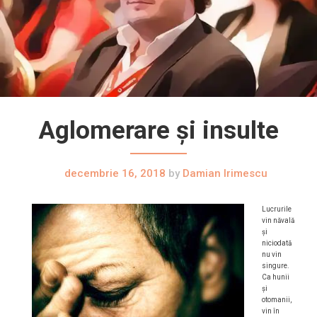
Aglomerare şi insulte
decembrie 16, 2018
by
Damian Irimescu
Lucrurile
vin năvală
şi
niciodată
nu vin
singure.
Ca hunii
şi
otomanii,
vin în