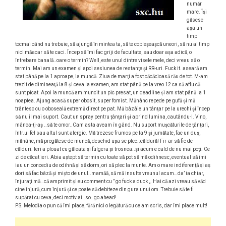
număr
mare. Îşi
găsesc
aşa un
timp
tocmai când nu trebuie, să ajungă în mintea ta, să te copleşeaşcă uneori, să nu ai timp
nici măacar să te caci. Încep să îmi fac griji de facultate, sau doar aşa adică, o
întrebare banală..oare o termin? Well, este unul dintre visele mele, deci vreau să o
termin. Mai am un examen şi apoi sesiunea de restanţe şi RR-uri. Fuck it. aseară am
stat până pe la 1 aproape, la muncă. Ziua de marţi a fost căcăcioasă rău de tot. M-am
trezit de dimineaţă la 8 şi ceva la examen, am stat până pe la vreo 12 ca să aflu că
sunt picat. Apoi la muncă am muncit un pic presat, un deadline şi am stat până la 1
noaptea. Ajung acasă super obosit, super fomist. Mănânc repede pe gufă şi mă
trântesc cu o oboseală extremă direct pe pat. Mă bâzâie un tânţar pe la urechi şi încep
să nu îl mai suport. Caut un spray pentru ţânţari şi aprind lumina, cautându-l. Vino,
mânca-ţi-aş ..să te omor..Cam asta aveam în gând. Nu suport muşcăturile de ţânţari,
într.ul fel sau altul sunt alergic. Mă trezesc frumos pe la 9 şi jumătate, fac un duş,
mănânc, mă pregătesc de muncă, deschid uşa se plec..căldură! Fir-ar să fie de
călduri. Ieri a plouat cu găleata şi fulgera şi trosnea..şi acum e cald de nu mai poţi. Ce
zi de căcat ieri. Abia aştept să termin cu toate să pot să mă odihnesc, eventual să îmi
iau un concediu de odihnă şi să dorm, ori să plec la munte. Am o mare indiferenţă şi aş
dori să fac bâză şi mişto de unul..mamăă, să mă insulte vreunul acum…da’ ia chiar,
înjuraţi mă…că amprimit şi eu comment cu ” go fuck a duck „. Hai că azi vreau să văd
cine înjură, cum înjură şi ce poate să debiteze din gura unui om. Trebuie să te fi
supărat cu ceva, deci motiv ai..so..go ahead!
P.S. Melodia o pun că îmi place, fără nici o legătură cu ce am scris, dar îmi place mult!