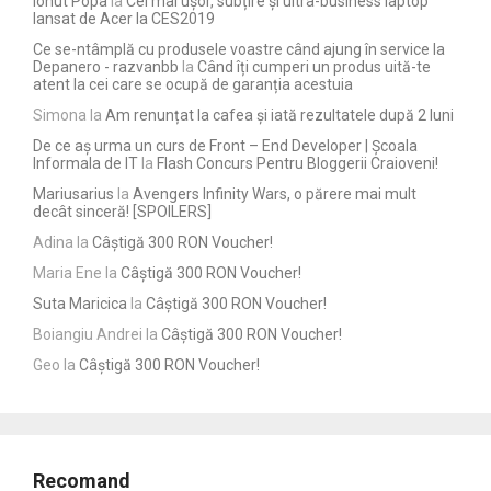
Ionut Popa
la
Cel mai ușor, subțire și ultra-business laptop
lansat de Acer la CES2019
Ce se-ntâmplă cu produsele voastre când ajung în service la
Depanero - razvanbb
la
Când îți cumperi un produs uită-te
atent la cei care se ocupă de garanția acestuia
Simona
la
Am renunțat la cafea și iată rezultatele după 2 luni
De ce aș urma un curs de Front – End Developer | Școala
Informala de IT
la
Flash Concurs Pentru Bloggerii Craioveni!
Mariusarius
la
Avengers Infinity Wars, o părere mai mult
decât sinceră! [SPOILERS]
Adina
la
Câștigă 300 RON Voucher!
Maria Ene
la
Câștigă 300 RON Voucher!
Suta Maricica
la
Câștigă 300 RON Voucher!
Boiangiu Andrei
la
Câștigă 300 RON Voucher!
Geo
la
Câștigă 300 RON Voucher!
Recomand