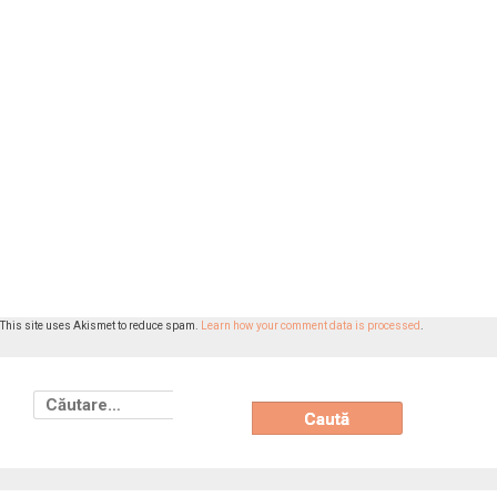
This site uses Akismet to reduce spam.
Learn how your comment data is processed
.
Caută
după: