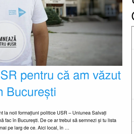
SR pentru că am văzut
n București
t la noii formațiuni politice USR – Uniunea Salvați
ac în București. De ce ar trebui să semnezi și tu lista
ai pe larg de ce. Aici local, în …