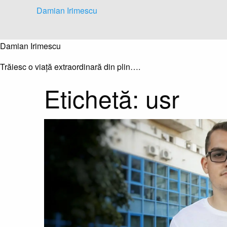
Skip
Damian Irimescu
to
content
Damian Irimescu
Trăiesc o viață extraordinară din plin….
Etichetă:
usr