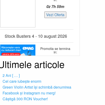
Ultimele articole
2 Ani [ … ]
Cel care iubește enorm
Green Violin Artist își schimbă denumirea
Facebook și Instagram nu merg!
Câștigă 300 RON Voucher!