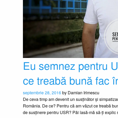
Eu semnez pentru U
ce treabă bună fac î
septembrie 28, 2016
by
Damian Irimescu
De ceva timp am devenit un susținător și simpatizan
România. De ce? Pentru că am văzut ce treabă bună f
de susținere pentru USR? Păi lasă-mă să-ți explic m