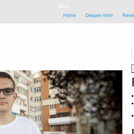
Menu
Home
Despre mine
Revie
C
d