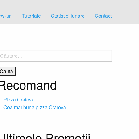
w-uri
Tutoriale
Statistici lunare
Contact
aută
upă:
Recomand
Pizza Craiova
Cea mai buna pizza Craiova
Ultimele Promotii