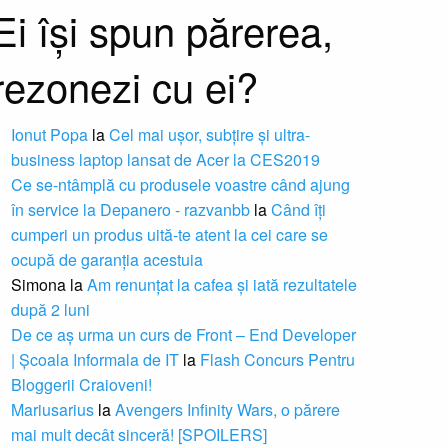
Ei își spun părerea,
rezonezi cu ei?
Ionut Popa
la
Cel mai ușor, subțire și ultra-
business laptop lansat de Acer la CES2019
Ce se-ntâmplă cu produsele voastre când ajung
în service la Depanero - razvanbb
la
Când îți
cumperi un produs uită-te atent la cei care se
ocupă de garanția acestuia
Simona
la
Am renunțat la cafea și iată rezultatele
după 2 luni
De ce aș urma un curs de Front – End Developer
| Școala Informala de IT
la
Flash Concurs Pentru
Bloggerii Craioveni!
Mariusarius
la
Avengers Infinity Wars, o părere
mai mult decât sinceră! [SPOILERS]