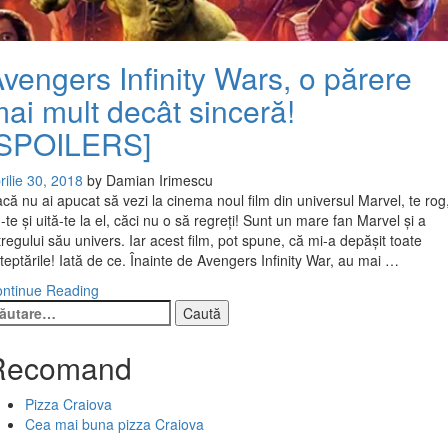
vengers Infinity Wars, o părere
ai mult decât sinceră!
[SPOILERS]
rilie 30, 2018
by
Damian Irimescu
că nu ai apucat să vezi la cinema noul film din universul Marvel, te rog
-te și uită-te la el, căci nu o să regreți! Sunt un mare fan Marvel și a
tregului său univers. Iar acest film, pot spune, că mi-a depășit toate
teptările! Iată de ce. Înainte de Avengers Infinity War, au mai …
ntinue Reading
ută
pă:
Recomand
Pizza Craiova
Cea mai buna pizza Craiova