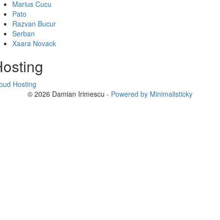
Marius Cucu
Pato
Razvan Bucur
Serban
Xaara Novack
osting
oud Hosting
© 2026 Damian Irimescu
- Powered by Minimalisticky