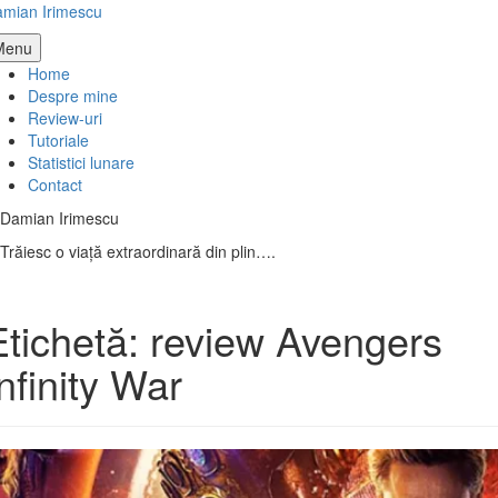
Skip
mian Irimescu
to
Menu
content
Home
Despre mine
Review-uri
Tutoriale
Statistici lunare
Contact
Damian Irimescu
Trăiesc o viață extraordinară din plin….
Etichetă:
review Avengers
nfinity War