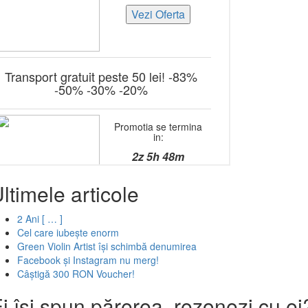
ltimele articole
2 Ani [ … ]
Cel care iubește enorm
Green Violin Artist își schimbă denumirea
Facebook și Instagram nu merg!
Câștigă 300 RON Voucher!
i își spun părerea, rezonezi cu ei