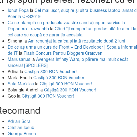
Ionut Popa
la
Cel mai ușor, subțire și ultra-business laptop lansat 
Acer la CES2019
Ce se-ntâmplă cu produsele voastre când ajung în service la
Depanero - razvanbb
la
Când îți cumperi un produs uită-te atent la
cei care se ocupă de garanția acestuia
Simona
la
Am renunțat la cafea și iată rezultatele după 2 luni
De ce aș urma un curs de Front – End Developer | Școala Informa
de IT
la
Flash Concurs Pentru Bloggerii Craioveni!
Mariusarius
la
Avengers Infinity Wars, o părere mai mult decât
sinceră! [SPOILERS]
Adina
la
Câștigă 300 RON Voucher!
Maria Ene
la
Câștigă 300 RON Voucher!
Suta Maricica
la
Câștigă 300 RON Voucher!
Boiangiu Andrei
la
Câștigă 300 RON Voucher!
Geo
la
Câștigă 300 RON Voucher!
Recomand
Adrian Sora
Cristian Iosub
George Bonea