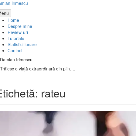
Skip
mian Irimescu
to
Menu
content
Home
Despre mine
Review-uri
Tutoriale
Statistici lunare
Contact
Damian Irimescu
Trăiesc o viață extraordinară din plin….
Etichetă:
rateu