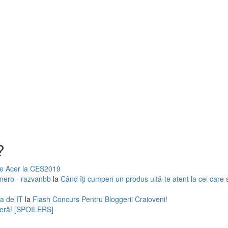
?
 de Acer la CES2019
anero - razvanbb
la
Când îți cumperi un produs uită-te atent la cei care
a de IT
la
Flash Concurs Pentru Bloggerii Craioveni!
nceră! [SPOILERS]