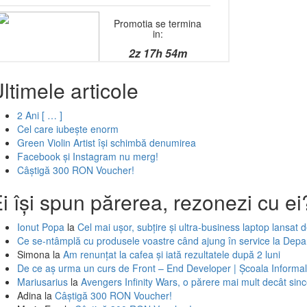
ltimele articole
2 Ani [ … ]
Cel care iubește enorm
Green Violin Artist își schimbă denumirea
Facebook și Instagram nu merg!
Câștigă 300 RON Voucher!
i își spun părerea, rezonezi cu ei
Ionut Popa
la
Cel mai ușor, subțire și ultra-business laptop lansat
Ce se-ntâmplă cu produsele voastre când ajung în service la Dep
Simona
la
Am renunțat la cafea și iată rezultatele după 2 luni
De ce aș urma un curs de Front – End Developer | Școala Informal
Mariusarius
la
Avengers Infinity Wars, o părere mai mult decât si
Adina
la
Câștigă 300 RON Voucher!