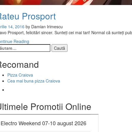
ateu Prosport
rilie 14, 2016
by
Damian Irimescu
avo Prosport, felicitări sincer. Sunteți cei mai tari! Normal că sunteți pub
ntinue Reading
ută
pă:
Recomand
Pizza Craiova
Cea mai buna pizza Craiova
ltimele Promotii Online