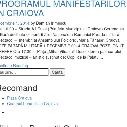
PROGRAMUL MANIFESTĂRILOR
ÎN CRAIOVA
cembrie 1, 2014
by
Damian Irimescu
a 10.00 – Strada A.I.Cuza (Primăria Municipiului Craiova) Ceremonia
litară dedicată celebrării Zilei Naţionale a României Parada militară
ectacol – membri ai Ansamblului Folcloric „Maria Tănase” Craiova
OZE PARADĂ MILITARĂ 1 DECEMBRIE 2014 CRAIOVA POZE IONUȚ
EERE Ora 17.30 – Piaţa „Mihai Viteazul” Deschiderea patinoarului
ectacol muzical – artistic susţinut de: Copii de la Palatul …
ntinue Reading
ută
pă:
Recomand
Pizza Craiova
Cea mai buna pizza Craiova