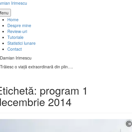
Skip
mian Irimescu
to
Menu
content
Home
Despre mine
Review-uri
Tutoriale
Statistici lunare
Contact
Damian Irimescu
Trăiesc o viață extraordinară din plin….
Etichetă:
program 1
decembrie 2014