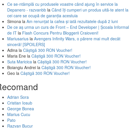
Ce se-ntâmplă cu produsele voastre când ajung în service la
Depanero - razvanbb
la
Când îți cumperi un produs uită-te atent la
cei care se ocupă de garanția acestuia
Simona
la
Am renunțat la cafea și iată rezultatele după 2 luni
De ce aș urma un curs de Front – End Developer | Școala Informa
de IT
la
Flash Concurs Pentru Bloggerii Craioveni!
Mariusarius
la
Avengers Infinity Wars, o părere mai mult decât
sinceră! [SPOILERS]
Adina
la
Câștigă 300 RON Voucher!
Maria Ene
la
Câștigă 300 RON Voucher!
Suta Maricica
la
Câștigă 300 RON Voucher!
Boiangiu Andrei
la
Câștigă 300 RON Voucher!
Geo
la
Câștigă 300 RON Voucher!
Recomand
Adrian Sora
Cristian Iosub
George Bonea
Marius Cucu
Pato
Razvan Bucur