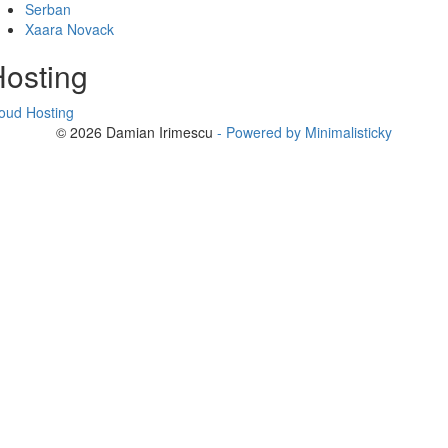
Serban
Xaara Novack
osting
oud Hosting
© 2026 Damian Irimescu
- Powered by Minimalisticky