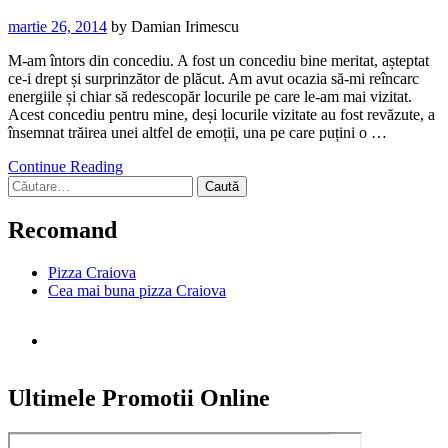
martie 26, 2014
by
Damian Irimescu
M-am întors din concediu. A fost un concediu bine meritat, așteptat
ce-i drept și surprinzător de plăcut. Am avut ocazia să-mi reîncarc
energiile și chiar să redescopăr locurile pe care le-am mai vizitat.
Acest concediu pentru mine, deși locurile vizitate au fost revăzute, a
însemnat trăirea unei altfel de emoții, una pe care puțini o …
Continue Reading
Caută
după:
Recomand
Pizza Craiova
Cea mai buna pizza Craiova
Ultimele Promotii Online