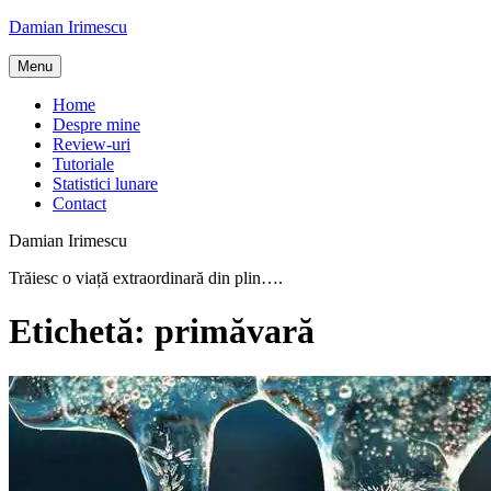
Skip
Damian Irimescu
to
content
Menu
Home
Despre mine
Review-uri
Tutoriale
Statistici lunare
Contact
Damian Irimescu
Trăiesc o viață extraordinară din plin….
Etichetă:
primăvară