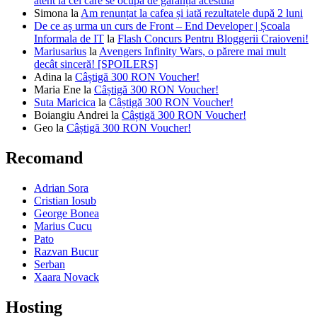
atent la cei care se ocupă de garanția acestuia
Simona
la
Am renunțat la cafea și iată rezultatele după 2 luni
De ce aș urma un curs de Front – End Developer | Școala
Informala de IT
la
Flash Concurs Pentru Bloggerii Craioveni!
Mariusarius
la
Avengers Infinity Wars, o părere mai mult
decât sinceră! [SPOILERS]
Adina
la
Câștigă 300 RON Voucher!
Maria Ene
la
Câștigă 300 RON Voucher!
Suta Maricica
la
Câștigă 300 RON Voucher!
Boiangiu Andrei
la
Câștigă 300 RON Voucher!
Geo
la
Câștigă 300 RON Voucher!
Recomand
Adrian Sora
Cristian Iosub
George Bonea
Marius Cucu
Pato
Razvan Bucur
Serban
Xaara Novack
Hosting