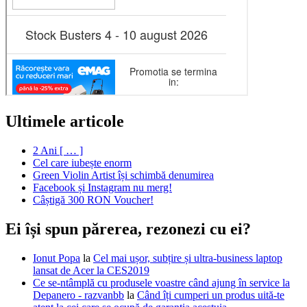
Ultimele articole
2 Ani [ … ]
Cel care iubește enorm
Green Violin Artist își schimbă denumirea
Facebook și Instagram nu merg!
Câștigă 300 RON Voucher!
Ei își spun părerea, rezonezi cu ei?
Ionut Popa
la
Cel mai ușor, subțire și ultra-business laptop
lansat de Acer la CES2019
Ce se-ntâmplă cu produsele voastre când ajung în service la
Depanero - razvanbb
la
Când îți cumperi un produs uită-te