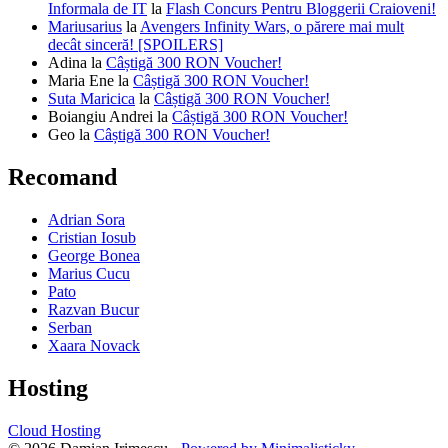
Informala de IT
la
Flash Concurs Pentru Bloggerii Craioveni!
Mariusarius
la
Avengers Infinity Wars, o părere mai mult
decât sinceră! [SPOILERS]
Adina
la
Câștigă 300 RON Voucher!
Maria Ene
la
Câștigă 300 RON Voucher!
Suta Maricica
la
Câștigă 300 RON Voucher!
Boiangiu Andrei
la
Câștigă 300 RON Voucher!
Geo
la
Câștigă 300 RON Voucher!
Recomand
Adrian Sora
Cristian Iosub
George Bonea
Marius Cucu
Pato
Razvan Bucur
Serban
Xaara Novack
Hosting
Cloud Hosting