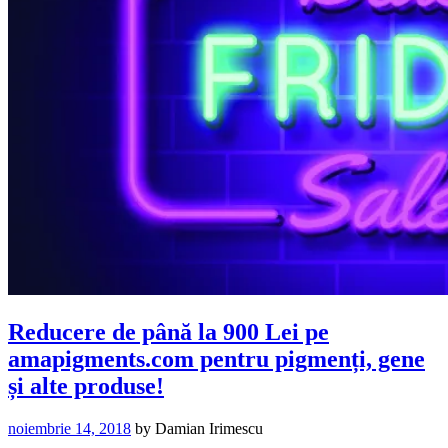
Reducere de până la 900 Lei pe
amapigments.com pentru pigmenți, gene
și alte produse!
noiembrie 14, 2018
by
Damian Irimescu