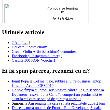
Ultimele articole
2 Ani [ … ]
Cel care iubește enorm
Green Violin Artist își schimbă denumirea
Facebook și Instagram nu merg!
Câștigă 300 RON Voucher!
Ei își spun părerea, rezonezi cu ei?
Ionut Popa
la
Cel mai ușor, subțire și ultra-business laptop
lansat de Acer la CES2019
Ce se-ntâmplă cu produsele voastre când ajung în service la
Depanero - razvanbb
la
Când îți cumperi un produs uită-te
atent la cei care se ocupă de garanția acestuia
Simona
la
Am renunțat la cafea și iată rezultatele după 2 luni
De ce aș urma un curs de Front – End Developer | Școala