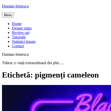
Skip
Damian Irimescu
to
content
Menu
Home
Despre mine
Review-uri
Tutoriale
Statistici lunare
Contact
Damian Irimescu
Trăiesc o viață extraordinară din plin….
Etichetă:
pigmenți cameleon