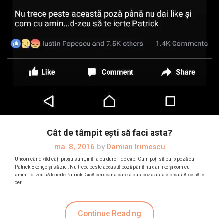
Cât de tâmpit ești să faci asta?
mai 8, 2016
by
Damian Irimescu
Uneori când văd câți proști sunt, mă ia cu dureri de cap. Cum poți să pui o poză cu
Patrick Ekenge și să zici: Nu trece peste această poză până nu dai like și com cu
amin… d-zeu să te ierte Patrick Dacă persoana care a pus poza asta e proastă, ce să le
ceri …
Continue Reading