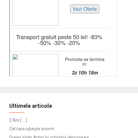
Ultimele articole
2 Ani [ … ]
Cel care iubește enorm
Green Violin Artist își schimbă denumirea