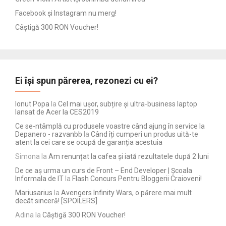
Facebook și Instagram nu merg!
Câștigă 300 RON Voucher!
Ei își spun părerea, rezonezi cu ei?
Ionut Popa
la
Cel mai ușor, subțire și ultra-business laptop
lansat de Acer la CES2019
Ce se-ntâmplă cu produsele voastre când ajung în service la
Depanero - razvanbb
la
Când îți cumperi un produs uită-te
atent la cei care se ocupă de garanția acestuia
Simona
la
Am renunțat la cafea și iată rezultatele după 2 luni
De ce aș urma un curs de Front – End Developer | Școala
Informala de IT
la
Flash Concurs Pentru Bloggerii Craioveni!
Mariusarius
la
Avengers Infinity Wars, o părere mai mult
decât sinceră! [SPOILERS]
Adina
la
Câștigă 300 RON Voucher!