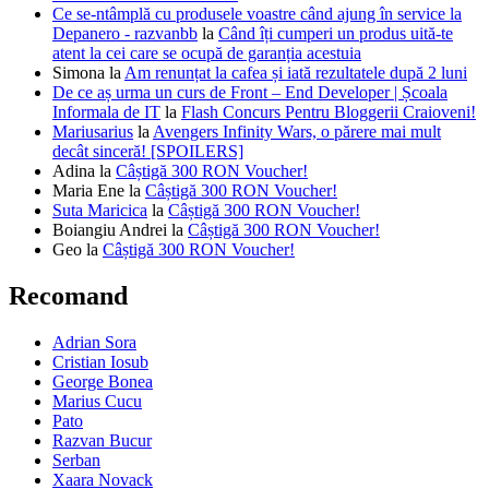
Ce se-ntâmplă cu produsele voastre când ajung în service la
Depanero - razvanbb
la
Când îți cumperi un produs uită-te
atent la cei care se ocupă de garanția acestuia
Simona
la
Am renunțat la cafea și iată rezultatele după 2 luni
De ce aș urma un curs de Front – End Developer | Școala
Informala de IT
la
Flash Concurs Pentru Bloggerii Craioveni!
Mariusarius
la
Avengers Infinity Wars, o părere mai mult
decât sinceră! [SPOILERS]
Adina
la
Câștigă 300 RON Voucher!
Maria Ene
la
Câștigă 300 RON Voucher!
Suta Maricica
la
Câștigă 300 RON Voucher!
Boiangiu Andrei
la
Câștigă 300 RON Voucher!
Geo
la
Câștigă 300 RON Voucher!
Recomand
Adrian Sora
Cristian Iosub
George Bonea
Marius Cucu
Pato
Razvan Bucur
Serban
Xaara Novack