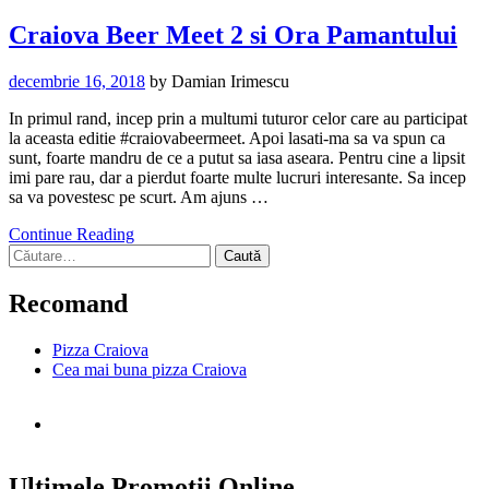
Craiova Beer Meet 2 si Ora Pamantului
decembrie 16, 2018
by
Damian Irimescu
In primul rand, incep prin a multumi tuturor celor care au participat
la aceasta editie #craiovabeermeet. Apoi lasati-ma sa va spun ca
sunt, foarte mandru de ce a putut sa iasa aseara. Pentru cine a lipsit
imi pare rau, dar a pierdut foarte multe lucruri interesante. Sa incep
sa va povestesc pe scurt. Am ajuns …
Continue Reading
Caută
după:
Recomand
Pizza Craiova
Cea mai buna pizza Craiova
Ultimele Promotii Online