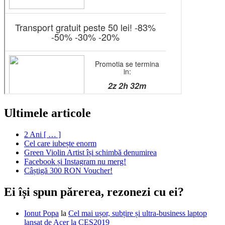
Ultimele articole
2 Ani [ … ]
Cel care iubește enorm
Green Violin Artist își schimbă denumirea
Facebook și Instagram nu merg!
Câștigă 300 RON Voucher!
Ei își spun părerea, rezonezi cu ei?
Ionut Popa
la
Cel mai ușor, subțire și ultra-business laptop
lansat de Acer la CES2019