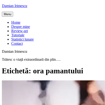
Skip
Damian Irimescu
to
content
Menu
Home
Despre mine
Review-uri
Tutoriale
Statistici lunare
Contact
Damian Irimescu
Trăiesc o viață extraordinară din plin….
Etichetă:
ora pamantului