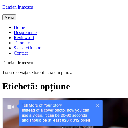
Skip
Damian Irimescu
to
content
Menu
Home
Despre mine
Review-uri
Tutoriale
Statistici lunare
Contact
Damian Irimescu
Trăiesc o viață extraordinară din plin….
Etichetă:
opțiune