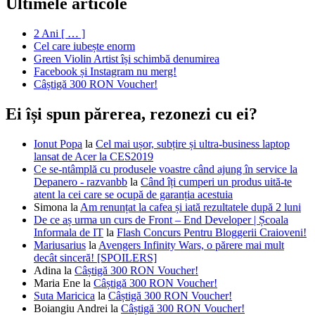
Ultimele articole
2 Ani [ … ]
Cel care iubește enorm
Green Violin Artist își schimbă denumirea
Facebook și Instagram nu merg!
Câștigă 300 RON Voucher!
Ei își spun părerea, rezonezi cu ei?
Ionut Popa
la
Cel mai ușor, subțire și ultra-business laptop
lansat de Acer la CES2019
Ce se-ntâmplă cu produsele voastre când ajung în service la
Depanero - razvanbb
la
Când îți cumperi un produs uită-te
atent la cei care se ocupă de garanția acestuia
Simona
la
Am renunțat la cafea și iată rezultatele după 2 luni
De ce aș urma un curs de Front – End Developer | Școala
Informala de IT
la
Flash Concurs Pentru Bloggerii Craioveni!
Mariusarius
la
Avengers Infinity Wars, o părere mai mult
decât sinceră! [SPOILERS]
Adina
la
Câștigă 300 RON Voucher!
Maria Ene
la
Câștigă 300 RON Voucher!
Suta Maricica
la
Câștigă 300 RON Voucher!
Boiangiu Andrei
la
Câștigă 300 RON Voucher!