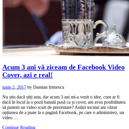
Acum 3 ani vă ziceam de Facebook Video
Cover, azi e real!
iunie 2, 2017
by
Damian Irimescu
Nu știu dacă știți asta, dar acum 3 ani mi-a venit o idee, cum ar fi
dacă în locul la o poză banală pusă ca și cover, am avea posibilitatea
să punem un video scurt de prezentare? Astăzi tocmai am văzut
opțiunea de a pune la o pagină Facebook, pe care o administrez, un
video …
Continue Reading