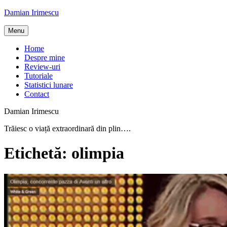
Skip
Damian Irimescu
to
content
Menu
Home
Despre mine
Review-uri
Tutoriale
Statistici lunare
Contact
Damian Irimescu
Trăiesc o viață extraordinară din plin….
Etichetă:
olimpia