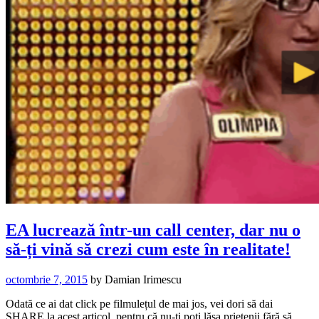
EA lucrează într-un call center, dar nu o
să-ți vină să crezi cum este în realitate!
octombrie 7, 2015
by
Damian Irimescu
Odată ce ai dat click pe filmulețul de mai jos, vei dori să dai
SHARE la acest articol, pentru că nu-ți poți lăsa prietenii fără să