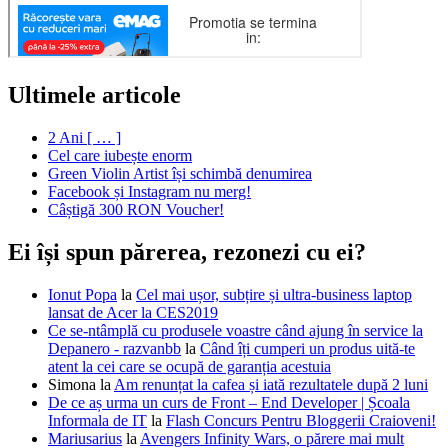
Ultimele articole
2 Ani [ … ]
Cel care iubește enorm
Green Violin Artist își schimbă denumirea
Facebook și Instagram nu merg!
Câștigă 300 RON Voucher!
Ei își spun părerea, rezonezi cu ei?
Ionut Popa
la
Cel mai ușor, subțire și ultra-business laptop
lansat de Acer la CES2019
Ce se-ntâmplă cu produsele voastre când ajung în service la
Depanero - razvanbb
la
Când îți cumperi un produs uită-te
atent la cei care se ocupă de garanția acestuia
Simona
la
Am renunțat la cafea și iată rezultatele după 2 luni
De ce aș urma un curs de Front – End Developer | Școala
Informala de IT
la
Flash Concurs Pentru Bloggerii Craioveni!
Mariusarius
la
Avengers Infinity Wars, o părere mai mult