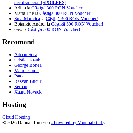
decât sinceră! [SPOILERS]
Adina
la
Câștigă 300 RON Voucher!
Maria Ene
la
Câștigă 300 RON Voucher!
Suta Maricica
la
Câștigă 300 RON Voucher!
Boiangiu Andrei
la
Câștigă 300 RON Voucher!
Geo
la
Câștigă 300 RON Voucher!
Recomand
Adrian Sora
Cristian Iosub
George Bonea
Marius Cucu
Pato
Razvan Bucur
Serban
Xaara Novack
Hosting
Cloud Hosting
© 2026 Damian Irimescu
- Powered by Minimalisticky