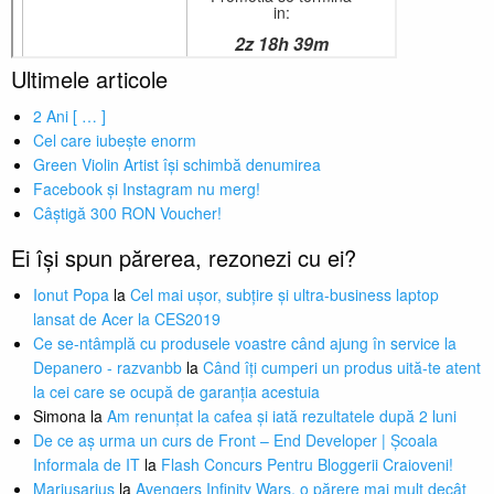
Ultimele articole
2 Ani [ … ]
Cel care iubește enorm
Green Violin Artist își schimbă denumirea
Facebook și Instagram nu merg!
Câștigă 300 RON Voucher!
Ei își spun părerea, rezonezi cu ei?
Ionut Popa
la
Cel mai ușor, subțire și ultra-business laptop
lansat de Acer la CES2019
Ce se-ntâmplă cu produsele voastre când ajung în service la
Depanero - razvanbb
la
Când îți cumperi un produs uită-te atent
la cei care se ocupă de garanția acestuia
Simona
la
Am renunțat la cafea și iată rezultatele după 2 luni
De ce aș urma un curs de Front – End Developer | Școala
Informala de IT
la
Flash Concurs Pentru Bloggerii Craioveni!
Mariusarius
la
Avengers Infinity Wars, o părere mai mult decât