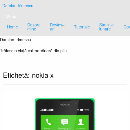
Skip
Damian Irimescu
to
content
Menu
Despre
Review-
Statistici
Home
Tutoriale
Con
mine
uri
lunare
Damian Irimescu
Trăiesc o viață extraordinară din plin….
Etichetă:
nokia x