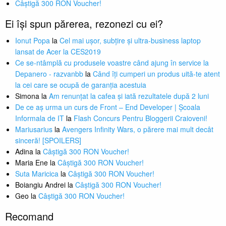
Câștigă 300 RON Voucher!
Ei își spun părerea, rezonezi cu ei?
Ionut Popa
la
Cel mai ușor, subțire și ultra-business laptop
lansat de Acer la CES2019
Ce se-ntâmplă cu produsele voastre când ajung în service la
Depanero - razvanbb
la
Când îți cumperi un produs uită-te atent
la cei care se ocupă de garanția acestuia
Simona
la
Am renunțat la cafea și iată rezultatele după 2 luni
De ce aș urma un curs de Front – End Developer | Școala
Informala de IT
la
Flash Concurs Pentru Bloggerii Craioveni!
Mariusarius
la
Avengers Infinity Wars, o părere mai mult decât
sinceră! [SPOILERS]
Adina
la
Câștigă 300 RON Voucher!
Maria Ene
la
Câștigă 300 RON Voucher!
Suta Maricica
la
Câștigă 300 RON Voucher!
Boiangiu Andrei
la
Câștigă 300 RON Voucher!
Geo
la
Câștigă 300 RON Voucher!
Recomand