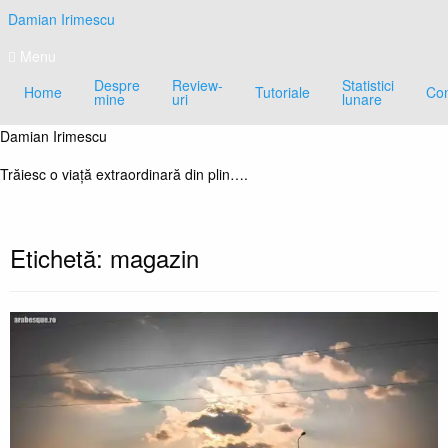
Skip
Damian Irimescu
to
content
Menu
Despre
Review-
Statistici
Home
Tutoriale
Con
mine
uri
lunare
Damian Irimescu
Trăiesc o viață extraordinară din plin….
Etichetă:
magazin