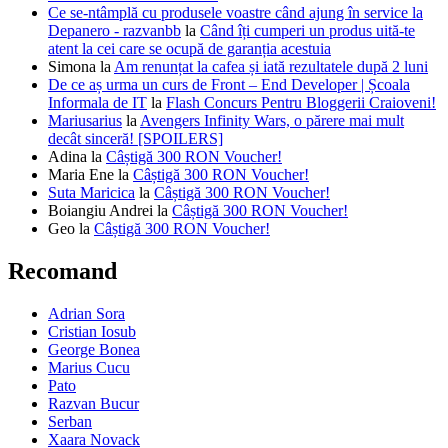
Ce se-ntâmplă cu produsele voastre când ajung în service la
Depanero - razvanbb
la
Când îți cumperi un produs uită-te
atent la cei care se ocupă de garanția acestuia
Simona
la
Am renunțat la cafea și iată rezultatele după 2 luni
De ce aș urma un curs de Front – End Developer | Școala
Informala de IT
la
Flash Concurs Pentru Bloggerii Craioveni!
Mariusarius
la
Avengers Infinity Wars, o părere mai mult
decât sinceră! [SPOILERS]
Adina
la
Câștigă 300 RON Voucher!
Maria Ene
la
Câștigă 300 RON Voucher!
Suta Maricica
la
Câștigă 300 RON Voucher!
Boiangiu Andrei
la
Câștigă 300 RON Voucher!
Geo
la
Câștigă 300 RON Voucher!
Recomand
Adrian Sora
Cristian Iosub
George Bonea
Marius Cucu
Pato
Razvan Bucur
Serban
Xaara Novack