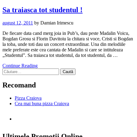
Sa traiasca tot studentul !
august 12, 2011
by
Damian Irimescu
De fiecare data cand merg joia in Pub’s, dau peste Madalin Voicu,
Bogdan Grosu si Florin Davitoiu la chitara si voce, Cristi si Bogdan
la toba, unde toti dau un concert extraordinar. Una din melodiile
mele preferate este cea cantata de Madalin si care se intituleaza
„Studentul”. Sa traiasca tot studentul, da tot studentul, da …
Continue Reading
Caută
după:
Recomand
Pizza Craiova
Cea mai buna pizza Craiova
Ultimele Promotii Online