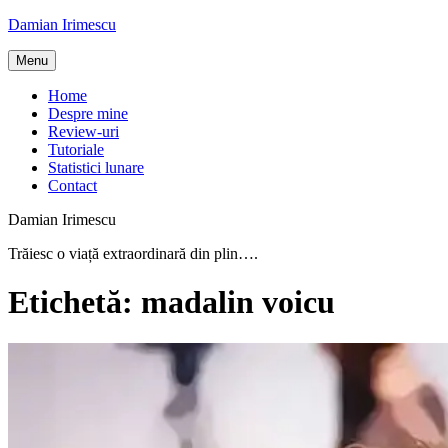
Skip
Damian Irimescu
to
content
Menu
Home
Despre mine
Review-uri
Tutoriale
Statistici lunare
Contact
Damian Irimescu
Trăiesc o viață extraordinară din plin….
Etichetă:
madalin voicu