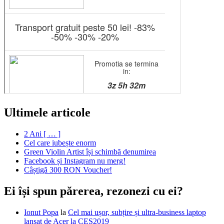
Ultimele articole
2 Ani [ … ]
Cel care iubește enorm
Green Violin Artist își schimbă denumirea
Facebook și Instagram nu merg!
Câștigă 300 RON Voucher!
Ei își spun părerea, rezonezi cu ei?
Ionut Popa
la
Cel mai ușor, subțire și ultra-business laptop
lansat de Acer la CES2019