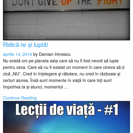
Ridică-te și luptă!
aprilie 14, 2016
by
Damian Irimescu
Nu există om pe planeta asta care să nu fi fost nevoit să lupte
pentru ceva. Care să nu fi existat un moment în care cineva să-ți
zică „NU”. Cred în înțelegere și răbdare, nu cred în războaie și
certuri aiurea. Însă sunt momente în viață în care toți sunt
împotriva ta și atunci, momentul …
Continue Reading