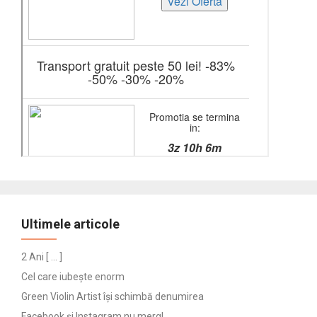
Ultimele articole
2 Ani [ … ]
Cel care iubește enorm
Green Violin Artist își schimbă denumirea
Facebook și Instagram nu merg!