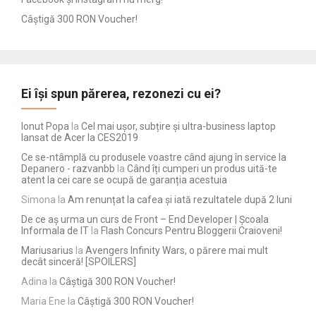
Câștigă 300 RON Voucher!
Ei își spun părerea, rezonezi cu ei?
Ionut Popa
la
Cel mai ușor, subțire și ultra-business laptop
lansat de Acer la CES2019
Ce se-ntâmplă cu produsele voastre când ajung în service la
Depanero - razvanbb
la
Când îți cumperi un produs uită-te
atent la cei care se ocupă de garanția acestuia
Simona
la
Am renunțat la cafea și iată rezultatele după 2 luni
De ce aș urma un curs de Front – End Developer | Școala
Informala de IT
la
Flash Concurs Pentru Bloggerii Craioveni!
Mariusarius
la
Avengers Infinity Wars, o părere mai mult
decât sinceră! [SPOILERS]
Adina
la
Câștigă 300 RON Voucher!
Maria Ene
la
Câștigă 300 RON Voucher!