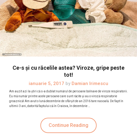
Ce-s și cu răcelile astea? Viroze, gripe peste
tot!
ianuarie 5, 2017
by
Damian Irimescu
Am auzit azi la știri că s-a dublat numărul de persoane bolnave de viroze respiratorii.
Eu mă număr printre acele persoane care sunt răcite și au o viroză respiratorie
groaznică! Am avut o lună decembrie de sfârșit de an 2016 tare nasoală. De fapt în
ultimii 3 ani, datorită faptului că în Craiova, în decembrie …
Continue Reading