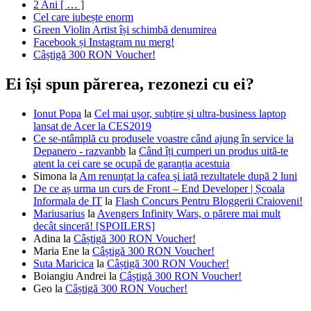
2 Ani [ … ]
Cel care iubește enorm
Green Violin Artist își schimbă denumirea
Facebook și Instagram nu merg!
Câștigă 300 RON Voucher!
Ei își spun părerea, rezonezi cu ei?
Ionut Popa
la
Cel mai ușor, subțire și ultra-business laptop
lansat de Acer la CES2019
Ce se-ntâmplă cu produsele voastre când ajung în service la
Depanero - razvanbb
la
Când îți cumperi un produs uită-te
atent la cei care se ocupă de garanția acestuia
Simona
la
Am renunțat la cafea și iată rezultatele după 2 luni
De ce aș urma un curs de Front – End Developer | Școala
Informala de IT
la
Flash Concurs Pentru Bloggerii Craioveni!
Mariusarius
la
Avengers Infinity Wars, o părere mai mult
decât sinceră! [SPOILERS]
Adina
la
Câștigă 300 RON Voucher!
Maria Ene
la
Câștigă 300 RON Voucher!
Suta Maricica
la
Câștigă 300 RON Voucher!
Boiangiu Andrei
la
Câștigă 300 RON Voucher!
Geo
la
Câștigă 300 RON Voucher!