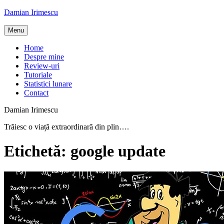
Skip
Damian Irimescu
to
content
Menu
Home
Despre mine
Review-uri
Tutoriale
Statistici lunare
Contact
Damian Irimescu
Trăiesc o viață extraordinară din plin….
Etichetă:
google update