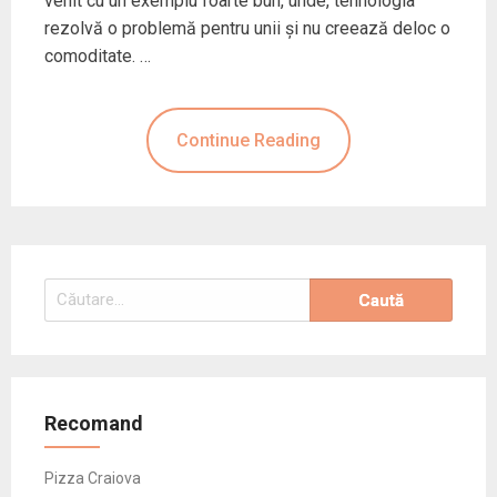
venit cu un exemplu foarte bun, unde, tehnologia
rezolvă o problemă pentru unii și nu creează deloc o
comoditate. …
Continue Reading
Caută
după:
Recomand
Pizza Craiova