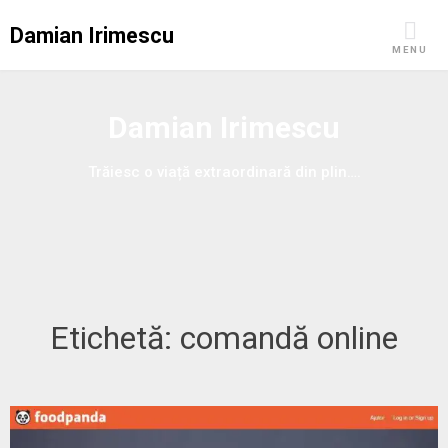
Skip
Damian Irimescu
to
MENU
content
Damian Irimescu
Trăiesc o viață extraordinară din plin….
Etichetă:
comandă online