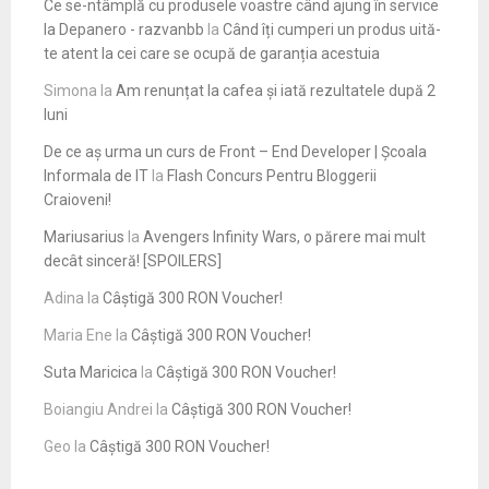
Ce se-ntâmplă cu produsele voastre când ajung în service
la Depanero - razvanbb
la
Când îți cumperi un produs uită-
te atent la cei care se ocupă de garanția acestuia
Simona
la
Am renunțat la cafea și iată rezultatele după 2
luni
De ce aș urma un curs de Front – End Developer | Școala
Informala de IT
la
Flash Concurs Pentru Bloggerii
Craioveni!
Mariusarius
la
Avengers Infinity Wars, o părere mai mult
decât sinceră! [SPOILERS]
Adina
la
Câștigă 300 RON Voucher!
Maria Ene
la
Câștigă 300 RON Voucher!
Suta Maricica
la
Câștigă 300 RON Voucher!
Boiangiu Andrei
la
Câștigă 300 RON Voucher!
Geo
la
Câștigă 300 RON Voucher!