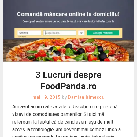
3 Lucruri despre
FoodPanda.ro
mai 19, 2015
by
Damian Irimescu
Am avut acum câteva zile o discuție cu o prietenă
vizavi de comoditatea oamenilor. Și aici mă
refeream la faptul că de când avem așa de mult
acces la tehnologie, am devenit mai comozi. Însă a