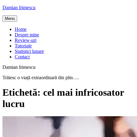
Skip
Damian Irimescu
to
content
Menu
Home
Despre mine
Review-uri
Tutoriale
Statistici lunare
Contact
Damian Irimescu
Trăiesc o viață extraordinară din plin….
Etichetă:
cel mai infricosator
lucru