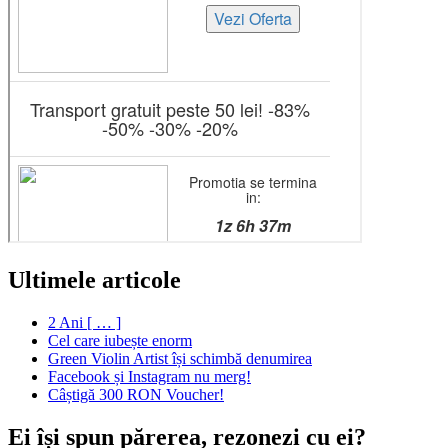
Ultimele articole
2 Ani [ … ]
Cel care iubește enorm
Green Violin Artist își schimbă denumirea
Facebook și Instagram nu merg!
Câștigă 300 RON Voucher!
Ei își spun părerea, rezonezi cu ei?