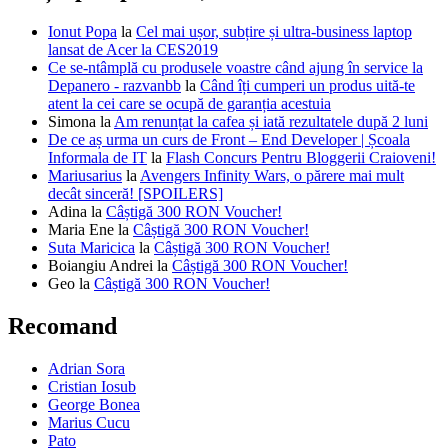
Ionut Popa
la
Cel mai ușor, subțire și ultra-business laptop
lansat de Acer la CES2019
Ce se-ntâmplă cu produsele voastre când ajung în service la
Depanero - razvanbb
la
Când îți cumperi un produs uită-te
atent la cei care se ocupă de garanția acestuia
Simona
la
Am renunțat la cafea și iată rezultatele după 2 luni
De ce aș urma un curs de Front – End Developer | Școala
Informala de IT
la
Flash Concurs Pentru Bloggerii Craioveni!
Mariusarius
la
Avengers Infinity Wars, o părere mai mult
decât sinceră! [SPOILERS]
Adina
la
Câștigă 300 RON Voucher!
Maria Ene
la
Câștigă 300 RON Voucher!
Suta Maricica
la
Câștigă 300 RON Voucher!
Boiangiu Andrei
la
Câștigă 300 RON Voucher!
Geo
la
Câștigă 300 RON Voucher!
Recomand
Adrian Sora
Cristian Iosub
George Bonea
Marius Cucu
Pato