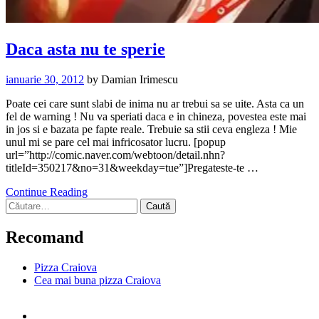
Daca asta nu te sperie
ianuarie 30, 2012
by
Damian Irimescu
Poate cei care sunt slabi de inima nu ar trebui sa se uite. Asta ca un
fel de warning ! Nu va speriati daca e in chineza, povestea este mai
in jos si e bazata pe fapte reale. Trebuie sa stii ceva engleza ! Mie
unul mi se pare cel mai infricosator lucru. [popup
url=”http://comic.naver.com/webtoon/detail.nhn?
titleId=350217&no=31&weekday=tue”]Pregateste-te …
Continue Reading
Caută
după:
Recomand
Pizza Craiova
Cea mai buna pizza Craiova